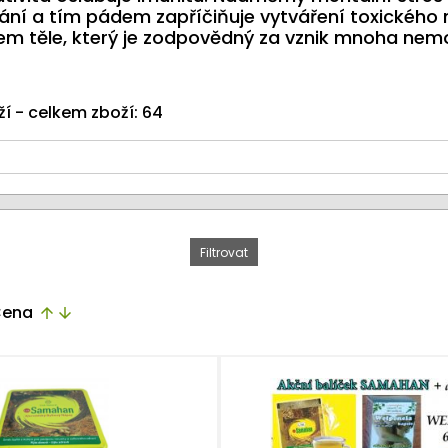
ání a tím pádem zapříčiňuje vytváření toxického 
em těle, který je zodpovědný za vznik mnoha nem
ží - celkem zboží: 64
ena
arrow_upward
arrow_downward