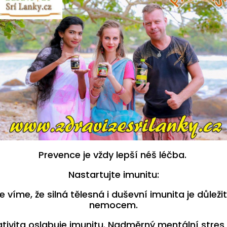
Prevence je vždy lepší néš léčba.
Nastartujte imunitu:
 víme, že silná tělesná i duševní imunita je důležit
nemocem.
tivita oslabuje imunitu. Nadměrný mentální stres 