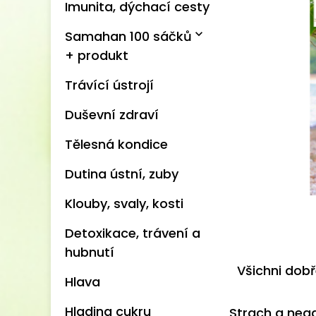
Imunita, dýchací cesty
expand_more
Samahan 100 sáčků
+ produkt
Trávící ústrojí
Duševní zdraví
Tělesná kondice
Dutina ústní, zuby
Klouby, svaly, kosti
Detoxikace, trávení a
hubnutí
Všichni dobře
Hlava
Hladina cukru
Strach a nega