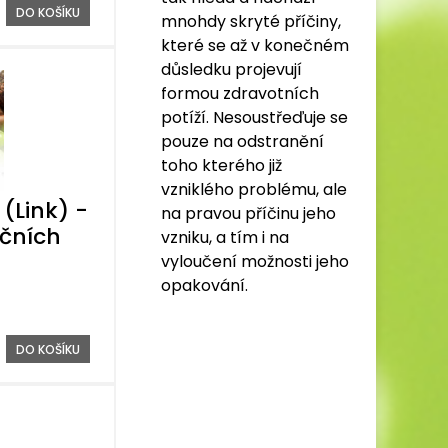
DO KOŠÍKU
mnohdy skryté příčiny,
které se až v konečném
důsledku projevují
formou zdravotních
potíží. Nesoustřeďuje se
pouze na odstranění
toho kterého již
vzniklého problému, ale
(Link) -
na pravou příčinu jeho
ačních
vzniku, a tím i na
vyloučení možnosti jeho
opakování.
DO KOŠÍKU