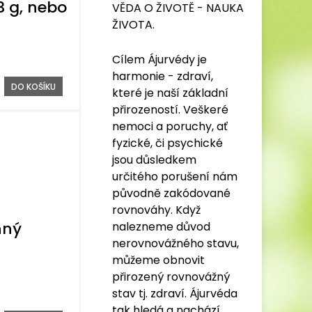
 g, nebo
VĚDA O ŽIVOTĚ - NAUKA
ŽIVOTA.
Cílem Ájurvédy je
harmonie - zdraví,
DO KOŠÍKU
které je naší základní
přirozeností. Veškeré
nemoci a poruchy, ať
fyzické, či psychické
jsou důsledkem
určitého porušení nám
původně zakódované
rovnováhy. Když
nný
nalezneme důvod
nerovnovážného stavu,
můžeme obnovit
přirozený rovnovážný
stav tj. zdraví. Ájurvéda
tak hledá a nachází