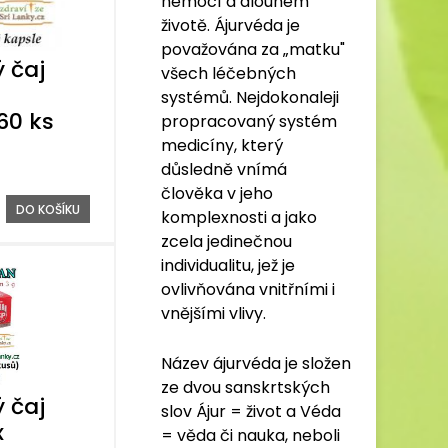
nemocí a dlouhém
životě. Ájurvéda je
považována za „matku"
 čaj
všech léčebných
systémů. Nejdokonaleji
60 ks
propracovaný systém
medicíny, který
důsledně vnímá
člověka v jeho
DO KOŠÍKU
komplexnosti a jako
zcela jedinečnou
individualitu, jež je
ovlivňována vnitřními i
vnějšími vlivy.
Název ájurvéda je složen
ze dvou sanskrtských
 čaj
slov Ájur = život a Véda
x
= věda či nauka, neboli