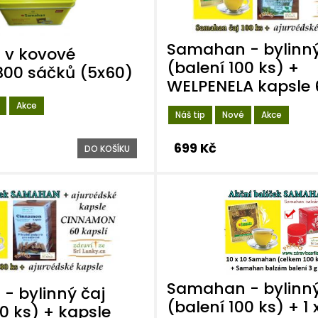
Samahan - bylinný
v kovové
(balení 100 ks) +
300 sáčků (5x60)
WELPENELA kapsle 
Akce
Náš tip
Nové
Akce
699 Kč
DO KOŠÍKU
Samahan - bylinný
- bylinný čaj
(balení 100 ks) + 1 
00 ks) + kapsle