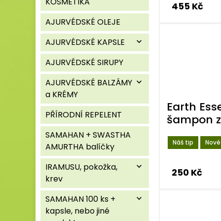
KOSMETIKA
455 Kč
AJURVÉDSKÉ OLEJE
AJURVÉDSKÉ KAPSLE
expand_more
AJURVÉDSKÉ SIRUPY
AJURVÉDSKÉ BALZÁMY
expand_more
a KRÉMY
Earth Ess
PŘÍRODNÍ REPELENT
šampon z
SAMAHAN + SWASTHA
Náš tip
Nové
AMURTHA balíčky
IRAMUSU, pokožka,
expand_more
250 Kč
krev
SAMAHAN 100 ks +
expand_more
kapsle, nebo jiné