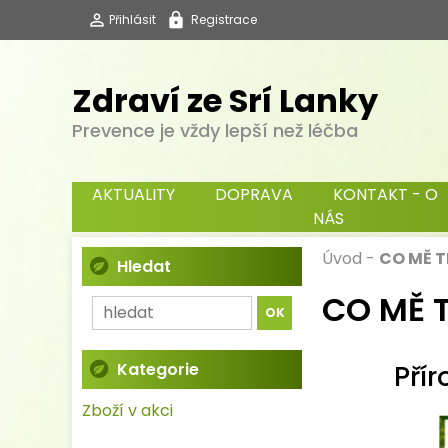
Přihlásit
Registrace
Zdraví ze Srí Lanky
Prevence je vždy lepší než léčba
AKTUALITY
DOPRAVA
KONTAKT - O
NÁS
Úvod
-
CO MĚ T
Hledat
CO MĚ 
Kategorie
Přír
Zboží v akci