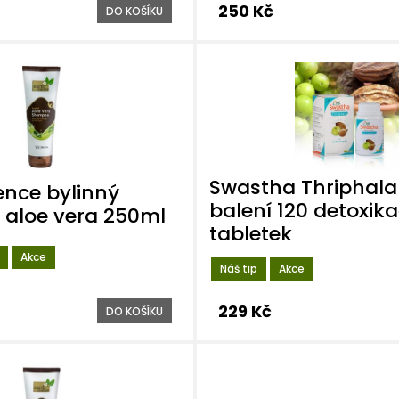
250 Kč
DO KOŠÍKU
Swastha Thriphala 
ence bylinný
balení 120 detoxik
 aloe vera 250ml
tabletek
Akce
Náš tip
Akce
229 Kč
DO KOŠÍKU