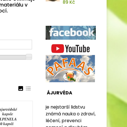
89 Kč
materiálu v
ocí.
image
format_list_bulleted
ÁJURVÉDA
je nejstarší lidstvu
známá nauka o zdraví,
léčení, prevenci