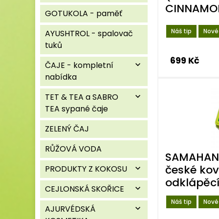
CINNAMON
GOTUKOLA - paměť
Náš tip
Nové
AYUSHTROL - spalovač
tuků
699 Kč
ČAJE - kompletní
expand_more
nabídka
TET & TEA a SABRO
expand_more
TEA sypané čaje
ZELENÝ ČAJ
RŮŽOVÁ VODA
SAMAHAN 
české kov
PRODUKTY Z KOKOSU
expand_more
odklápěc
CEJLONSKÁ SKOŘICE
expand_more
Náš tip
Nové
AJURVÉDSKÁ
expand_more