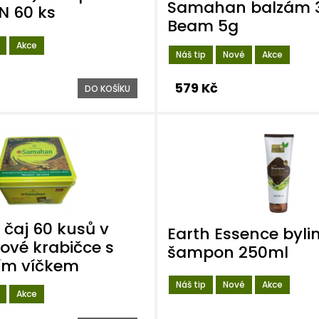
Samahan balzám 3
 60 ks
Beam 5g
Akce
Náš tip
Nové
Akce
579 Kč
DO KOŠÍKU
čaj 60 kusů v
Earth Essence byli
ové krabičce s
šampon 250ml
ím víčkem
Náš tip
Nové
Akce
Akce