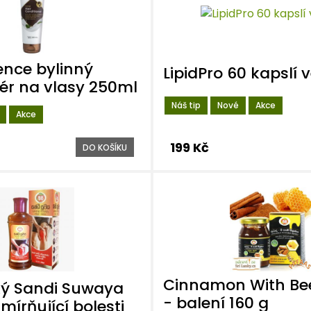
ence bylinný
LipidPro 60 kapslí
ér na vlasy 250ml
Náš tip
Nové
Akce
Akce
199 Kč
DO KOŠÍKU
Cinnamon With Be
ký Sandi Suwaya
- balení 160 g
zmírňující bolesti