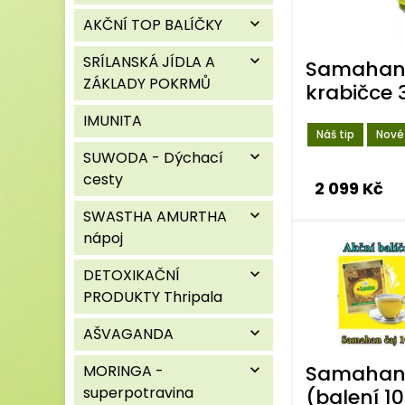
AKČNÍ TOP BALÍČKY
expand_more
SRÍLANSKÁ JÍDLA A
expand_more
Samahan 
ZÁKLADY POKRMŮ
krabičce 
IMUNITA
Náš tip
Nové
SUWODA - Dýchací
expand_more
cesty
2 099 Kč
SWASTHA AMURTHA
expand_more
nápoj
DETOXIKAČNÍ
expand_more
PRODUKTY Thripala
AŠVAGANDA
expand_more
Samahan 
MORINGA -
expand_more
superpotravina
(balení 1