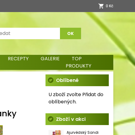
0 Kč
RECEPTY
GALERIE
TOP
PRODUKTY
Oblíbené
U zboží zvolte Přidat do
oblíbených.
Lanky
Zboží v akci
Ajurvédský Sandi