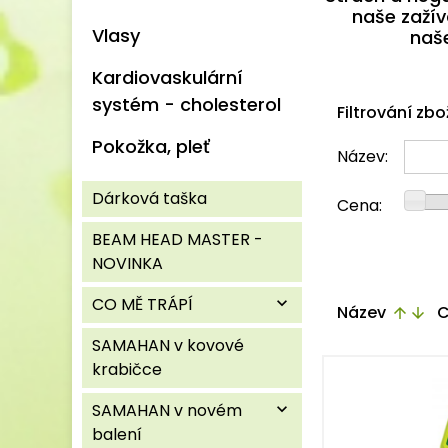
naše zažív
Vlasy
naš
Kardiovaskulární
systém - cholesterol
Filtrování zbo
Pokožka, pleť
Název:
Dárková taška
Cena:
BEAM HEAD MASTER -
NOVINKA
CO MĚ TRÁPÍ
expand_more
Název
C
arrow_upward
arrow_downward
SAMAHAN v kovové
krabičce
SAMAHAN v novém
expand_more
balení