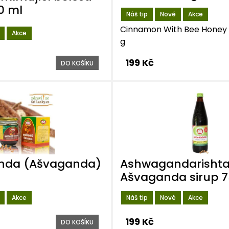
0 ml
Náš tip
Nové
Akce
Cinnamon With Bee Honey -
Akce
g
199 Kč
DO KOŠÍKU
nda (Ašvaganda)
Ashwagandarishta
Ašvaganda sirup 
Akce
Náš tip
Nové
Akce
199 Kč
DO KOŠÍKU