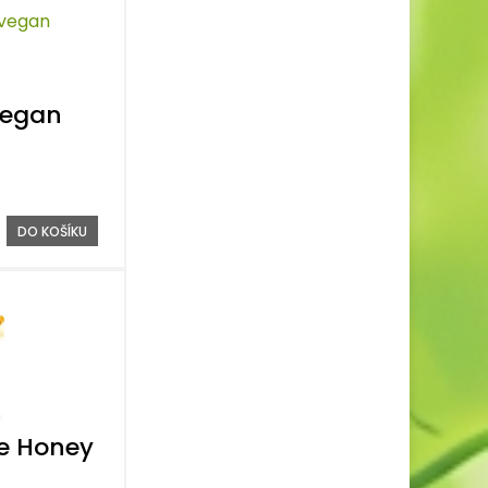
 vegan
DO KOŠÍKU
e Honey