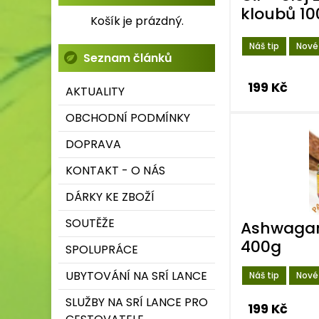
kloubů 10
Košík je prázdný.
Náš tip
Nové
Seznam článků
199 Kč
AKTUALITY
OBCHODNÍ PODMÍNKY
DOPRAVA
KONTAKT - O NÁS
DÁRKY KE ZBOŽÍ
SOUTĚŽE
Ashwaga
400g
SPOLUPRÁCE
UBYTOVÁNÍ NA SRÍ LANCE
Náš tip
Nové
SLUŽBY NA SRÍ LANCE PRO
199 Kč