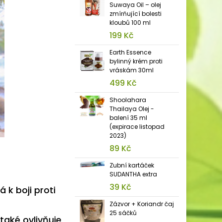
Suwaya Oil – olej
zmírňující bolesti
kloubů 100 ml
199 Kč
Earth Essence
bylinný krém proti
vráskám 30ml
499 Kč
Shoolahara
Thailaya Olej -
balení 35 ml
(expirace listopad
2023)
89 Kč
Zubní kartáček
SUDANTHA extra
39 Kč
á k boji proti
Zázvor + Koriandr čaj
25 sáčků
také ovlivňuje