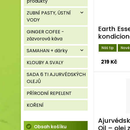
produkty
ZUBNÍ PASTY, ÚSTNÍ
expand_more
VODY
Earth Ess
GINGER COFEE -
kondicion
zázvorová káva
Náš tip
Nové
SAMAHAN + dárky
expand_more
219 Kč
KLOUBY A SVALY
SADA 6 TI AJURVÉDSKÝCH
OLEJŮ
PŘÍRODNÍ REPELENT
KOŘENÍ
Ajurvéds
Obsah košíku
Oil – olej 