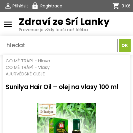
Přihlásit
Registrace
0 Kč
Zdraví ze Srí Lanky
menu
Prevence je vždy lepší než léčba
CO MĚ TRÁPÍ
-
Hlava
CO MĚ TRÁPÍ
-
Vlasy
AJURVÉDSKÉ OLEJE
Sunilya Hair Oil – olej na vlasy 100 ml