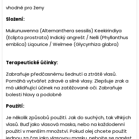
vhodné pro ženy
Složení:
Mukunuwenna (Alternanthera sessilis) Keekirindiya
(Eclipta prostrata) Indický angrešt / Nelli (Phyllanthus
emblica) Liqourice / Welmee (Glycyrrhiza glabra)
Terapeutické účinky:
Zabraňuje předčasnému šednutí a ztrátě vlasů.
Pomáhá vytvářet zdravé a silné vlasy. Zlepšuje zrak a
má uklidňující účinek na zatěžované oči. Zabraňuje
bolesti hlavy a podobně
Použití:
Je několik způsobů použití. Jak do suchých, tak vlhkých
vlasů. Buď jako vlasová maska, nebo na každodenní
použití v menším množství. Pokud olej chcete použít
jednou za čas jako vlasovou masku, nebojte se nanést