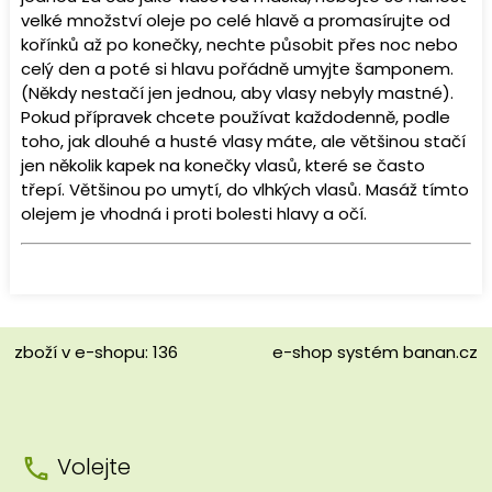
velké množství oleje po celé hlavě a promasírujte od
kořínků až po konečky, nechte působit přes noc nebo
celý den a poté si hlavu pořádně umyjte šamponem.
(Někdy nestačí jen jednou, aby vlasy nebyly mastné).
Pokud přípravek chcete používat každodenně, podle
toho, jak dlouhé a husté vlasy máte, ale většinou stačí
jen několik kapek na konečky vlasů, které se často
třepí. Většinou po umytí, do vlhkých vlasů. Masáž tímto
olejem je vhodná i proti bolesti hlavy a očí.
zboží v e-shopu: 136
e-shop
systém
banan.cz
Volejte