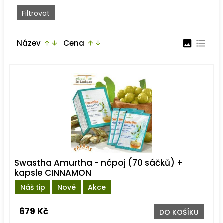
Název
Cena
image
format_list_bulleted
arrow_upward
arrow_downward
arrow_upward
arrow_downward
Swastha Amurtha - nápoj (70 sáčků) +
kapsle CINNAMON
Náš tip
Nové
Akce
679 Kč
DO KOŠÍKU