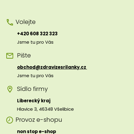
Volejte
+420 608 322 323
Jsme tu pro Vás
Pište
obchod@zdravizesrilanky.cz
Jsme tu pro Vás
Sídlo firmy
Liberecký kraj
Hlavice 3, 46348 Všelibice
Provoz e-shopu
non stop e-shop