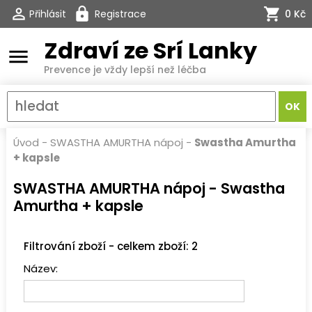
Přihlásit
Registrace
0 Kč
Zdraví ze Srí Lanky
menu
Prevence je vždy lepší než léčba
Úvod
-
SWASTHA AMURTHA nápoj
-
Swastha Amurtha
+ kapsle
SWASTHA AMURTHA nápoj - Swastha
Amurtha + kapsle
Filtrování zboží - celkem zboží: 2
Název: