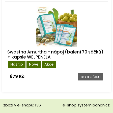
Swastha Amurtha - nápoj (balení 70 sáčků)
+ kapsle WELPENELA
Náš tip
Nové
Akce
679 Kč
DO KOŠÍKU
zboží v e-shopu: 136
e-shop
systém
banan.cz