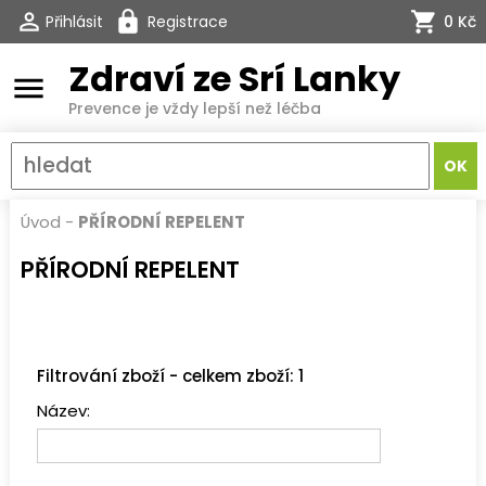
Přihlásit
Registrace
0 Kč
Zdraví ze Srí Lanky
menu
Prevence je vždy lepší než léčba
Úvod
-
PŘÍRODNÍ REPELENT
PŘÍRODNÍ REPELENT
Filtrování zboží - celkem zboží: 1
Název: