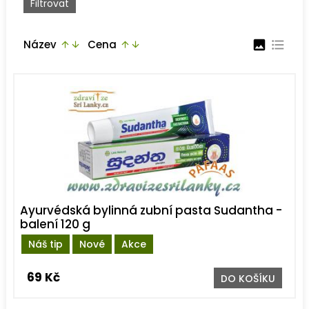
Název
Cena
image
format_list_bulleted
arrow_upward
arrow_downward
arrow_upward
arrow_downward
Ayurvédská bylinná zubní pasta Sudantha -
balení 120 g
Náš tip
Nové
Akce
69 Kč
DO KOŠÍKU