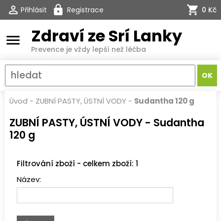
Přihlásit
Registrace
0 Kč
Zdraví ze Srí Lanky
menu
Prevence je vždy lepší než léčba
Úvod
-
ZUBNÍ PASTY, ÚSTNÍ VODY
-
Sudantha 120 g
ZUBNÍ PASTY, ÚSTNÍ VODY - Sudantha
120 g
Filtrování zboží - celkem zboží: 1
Název: