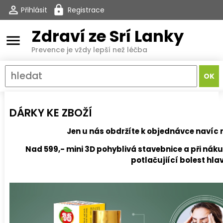
Přihlásit
Registrace
Zdraví ze Srí Lanky
menu
Prevence je vždy lepší než léčba
DÁRKY KE ZBOŽÍ
Jen u nás obdržíte k objednávce navíc 
Nad 599,- mini 3D pohyblivá stavebnice a při nák
potlačujiící bolest hla