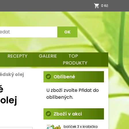
0 Kč
RECEPTY
GALERIE
TOP
PRODUKTY
dský olej
Oblíbené
é
U zboží zvolte Přidat do
olej
oblíbených.
Zboží v akci
balíček 3 x krabička