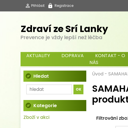
Přihlásit
Registrace
Zdraví ze Srí Lanky
Prevence je vždy lepší než léčba
AKTUALITY
DOPRAVA
KONTAKT - O
NÁS
Úvod
-
SAMAHAN 
Hledat
SAMAHAN
produkt
Kategorie
Zboží v akci
Filtrování zbo