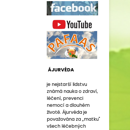
ÁJURVÉDA
je nejstarší lidstvu
známá nauka o zdraví,
léčení, prevenci
nemocí a dlouhém
životě. Ájurvéda je
považována za „matku"
všech léčebných