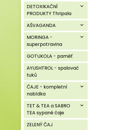
DETOXIKAČNÍ
expand_more
PRODUKTY Thripala
AŠVAGANDA
expand_more
MORINGA -
expand_more
superpotravina
GOTUKOLA - paměť
AYUSHTROL - spalovač
tuků
ČAJE - kompletní
expand_more
nabídka
TET & TEA a SABRO
expand_more
TEA sypané čaje
ZELENÝ ČAJ