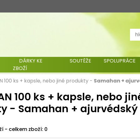
DÁRKY KE
SOUTĚŽE
SPOLUPRÁCE
ZBOŽÍ
100 ks + kapsle, nebo jiné produkty
-
Samahan + ajurvé
 100 ks + kapsle, nebo jin
y - Samahan + ajurvédský 
ží - celkem zboží: 0