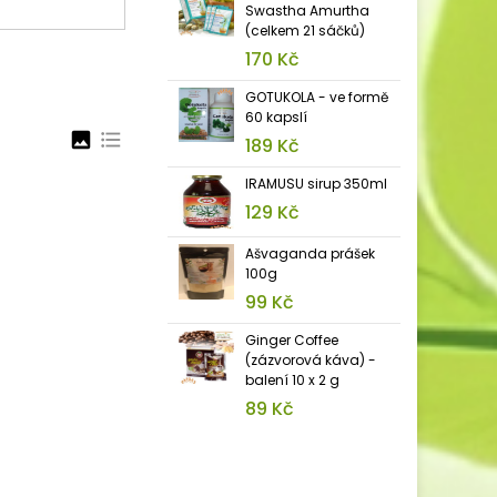
Swastha Amurtha
(celkem 21 sáčků)
170 Kč
GOTUKOLA - ve formě
60 kapslí
image
format_list_bulleted
189 Kč
IRAMUSU sirup 350ml
129 Kč
Ašvaganda prášek
100g
99 Kč
Ginger Coffee
(zázvorová káva) -
balení 10 x 2 g
89 Kč