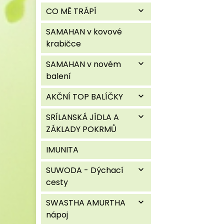
CO MĚ TRÁPÍ
expand_more
SAMAHAN v kovové
krabičce
SAMAHAN v novém
expand_more
balení
AKČNÍ TOP BALÍČKY
expand_more
SRÍLANSKÁ JÍDLA A
expand_more
ZÁKLADY POKRMŮ
IMUNITA
SUWODA - Dýchací
expand_more
cesty
SWASTHA AMURTHA
expand_more
nápoj