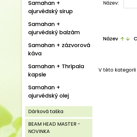
Samahan +
Název:
ajurvédský sirup
Samahan +
ajurvédský balzám
Název
C
arrow_upward
arrow_downward
Samahan + zázvorová
káva
Samahan + Thripala
V této kategori
kapsle
Samahan +
ajurvédský olej
Dárková taška
BEAM HEAD MASTER -
NOVINKA