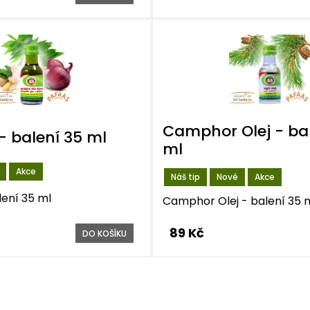
Camphor Olej - bal
- balení 35 ml
ml
Akce
Náš tip
Nové
Akce
lení 35 ml
Camphor Olej - balení 35 
89 Kč
DO KOŠÍKU