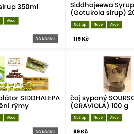
Siddhajeewa Syru
sirup 350ml
(Gotukola sirup) 
Akce
Náš tip
Nové
Akce
119 Kč
DO KOŠÍKU
alátor SIDDHALEPA
čaj sypaný SOURS
ění rýmy
(GRAVIOLA) 100 g
Akce
Náš tip
Nové
Akce
99 Kč
DO KOŠÍKU