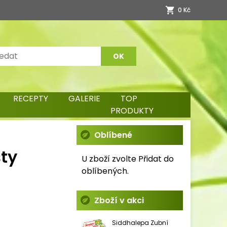
0 Kč
RECEPTY
GALERIE
TOP
PRODUKTY
Oblíbené
sty
U zboží zvolte Přidat do
oblíbených.
Zboží v akci
Siddhalepa Zubní