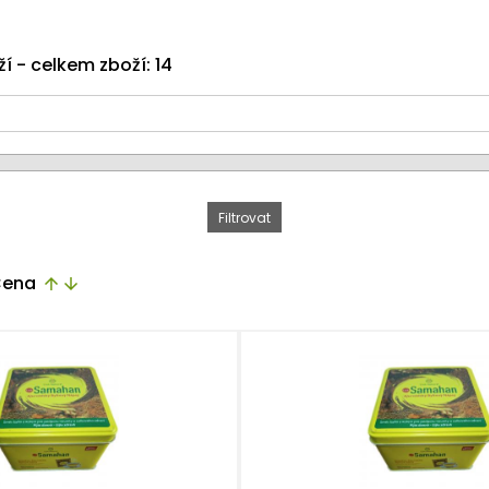
ží - celkem zboží: 14
ena
arrow_upward
arrow_downward