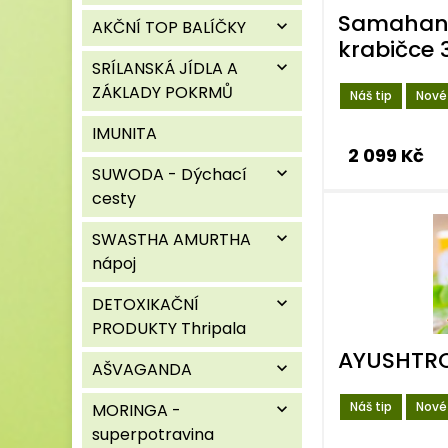
Samahan 
AKČNÍ TOP BALÍČKY
expand_more
krabičce 
SRÍLANSKÁ JÍDLA A
expand_more
ZÁKLADY POKRMŮ
Náš tip
Nové
IMUNITA
2 099 Kč
SUWODA - Dýchací
expand_more
cesty
SWASTHA AMURTHA
expand_more
nápoj
DETOXIKAČNÍ
expand_more
PRODUKTY Thripala
AYUSHTRO
AŠVAGANDA
expand_more
Náš tip
Nové
MORINGA -
expand_more
superpotravina