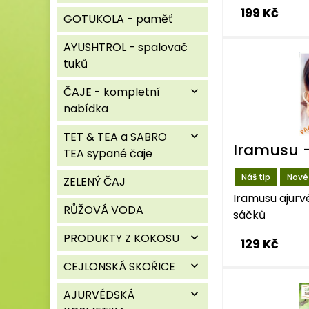
199 Kč
GOTUKOLA - paměť
AYUSHTROL - spalovač
tuků
ČAJE - kompletní
expand_more
nabídka
TET & TEA a SABRO
expand_more
Iramusu -
TEA sypané čaje
Náš tip
Nové
ZELENÝ ČAJ
Iramusu ajurvé
RŮŽOVÁ VODA
sáčků
PRODUKTY Z KOKOSU
expand_more
129 Kč
CEJLONSKÁ SKOŘICE
expand_more
AJURVÉDSKÁ
expand_more