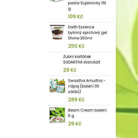
pasta Supirivicky 110
g
109 Kč
Earth Essence
bylinný sprchový gel
Divine 250ml
250 Kč
Zubní kartáček
SUDANTHA standart
29 Kč
Swastha Amurtha -
nápoj (balení 35
sáčků)
289 Kč
Beam Cream balení
5 g
29 Kč