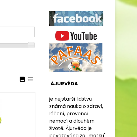
image
format_list_bulleted
ÁJURVÉDA
je nejstarší lidstvu
známá nauka o zdraví,
léčení, prevenci
nemocí a dlouhém
životě. Ájurvéda je
považována za „matku"