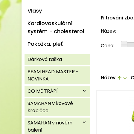
Vlasy
Filtrování zbo
Kardiovaskulární
systém - cholesterol
Název:
Pokožka, pleť
Cena:
Dárková taška
BEAM HEAD MASTER -
Název
C
arrow_upward
arrow_downward
NOVINKA
CO MĚ TRÁPÍ
expand_more
SAMAHAN v kovové
krabičce
SAMAHAN v novém
expand_more
balení