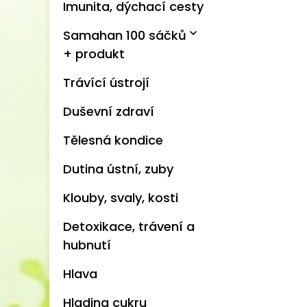
Imunita, dýchací cesty
expand_more
Samahan 100 sáčků
+ produkt
Trávící ústrojí
Duševní zdraví
Tělesná kondice
Dutina ústní, zuby
Klouby, svaly, kosti
Detoxikace, trávení a
hubnutí
Hlava
Hladina cukru