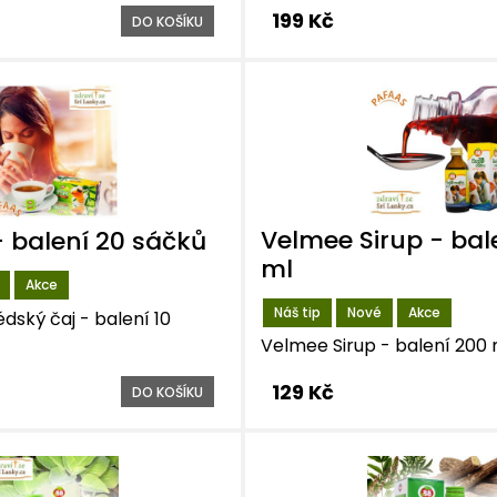
199 Kč
DO KOŠÍKU
Velmee Sirup - bal
 balení 20 sáčků
ml
Akce
Náš tip
Nové
Akce
dský čaj - balení 10
Velmee Sirup - balení 200 
129 Kč
DO KOŠÍKU