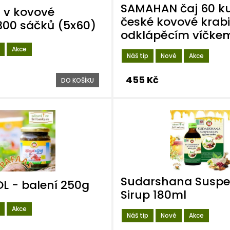
SAMAHAN čaj 60 ku
v kovové
české kovové krabi
300 sáčků (5x60)
odklápěcím víčke
Akce
Náš tip
Nové
Akce
455 Kč
DO KOŠÍKU
Sudarshana Suspe
L - balení 250g
Sirup 180ml
Akce
Náš tip
Nové
Akce