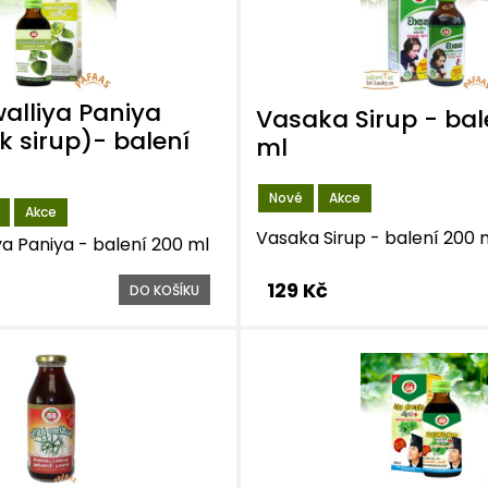
alliya Paniya
Vasaka Sirup - bal
 sirup)- balení
ml
Nové
Akce
Akce
Vasaka Sirup - balení 200 
a Paniya - balení 200 ml
129 Kč
DO KOŠÍKU