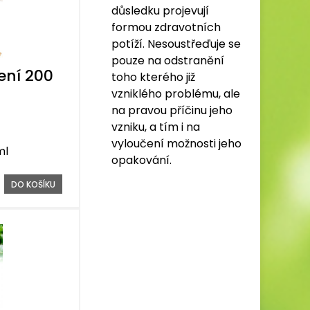
důsledku projevují
formou zdravotních
potíží. Nesoustřeďuje se
pouze na odstranění
ení 200
toho kterého již
vzniklého problému, ale
na pravou příčinu jeho
vzniku, a tím i na
vyloučení možnosti jeho
ml
opakování.
DO KOŠÍKU