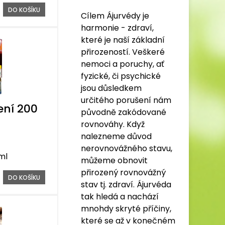
DO KOŠÍKU
Cílem Ájurvédy je
harmonie - zdraví,
které je naší základní
přirozeností. Veškeré
nemoci a poruchy, ať
fyzické, či psychické
jsou důsledkem
určitého porušení nám
ení 200
původně zakódované
rovnováhy. Když
nalezneme důvod
nerovnovážného stavu,
ml
můžeme obnovit
přirozený rovnovážný
DO KOŠÍKU
stav tj. zdraví. Ájurvéda
tak hledá a nachází
mnohdy skryté příčiny,
které se až v konečném