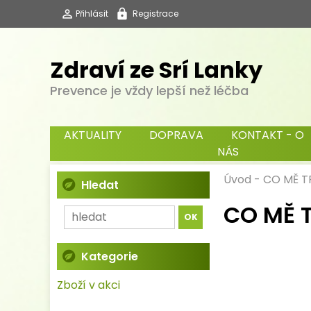
Přihlásit
Registrace
Zdraví ze Srí Lanky
Prevence je vždy lepší než léčba
AKTUALITY
DOPRAVA
KONTAKT - O
NÁS
Úvod
-
CO MĚ T
Hledat
CO MĚ T
Kategorie
Zboží v akci