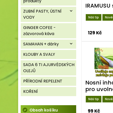
produkty
IRAMUSU 
ZUBNÍ PASTY, ÚSTNÍ
expand_more
VODY
Náš tip
Nové
GINGER COFEE -
129 Kč
zázvorová káva
SAMAHAN + dárky
expand_more
KLOUBY A SVALY
SADA 6 TI AJURVÉDSKÝCH
OLEJŮ
PŘÍRODNÍ REPELENT
Nosní inh
pro uvoln
KOŘENÍ
Náš tip
Nové
Obsah košíku
99 Kč