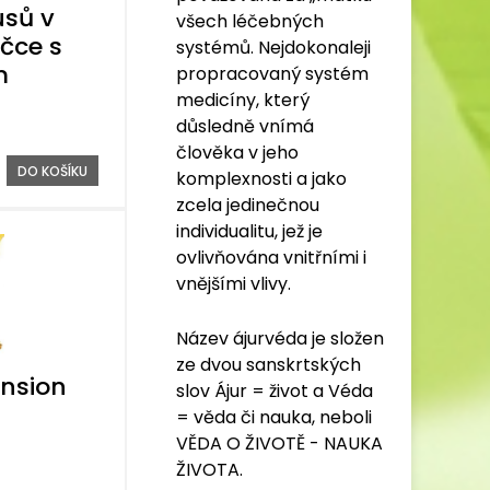
sů v
všech léčebných
čce s
systémů. Nejdokonaleji
m
propracovaný systém
medicíny, který
důsledně vnímá
člověka v jeho
DO KOŠÍKU
komplexnosti a jako
zcela jedinečnou
individualitu, jež je
ovlivňována vnitřními i
vnějšími vlivy.
Název ájurvéda je složen
ze dvou sanskrtských
nsion
slov Ájur = život a Véda
= věda či nauka, neboli
VĚDA O ŽIVOTĚ - NAUKA
ŽIVOTA.