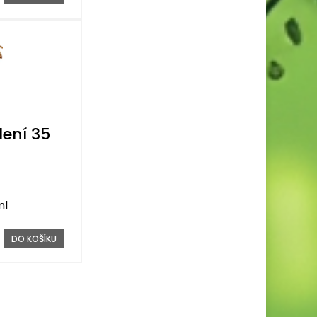
ení 35
ml
DO KOŠÍKU