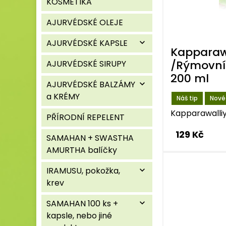
KOSMETIKA
AJURVÉDSKÉ OLEJE
AJURVÉDSKÉ KAPSLE
expand_more
Kapparaw
/Rýmovník
AJURVÉDSKÉ SIRUPY
200 ml
AJURVÉDSKÉ BALZÁMY
expand_more
a KRÉMY
Náš tip
Nové
Kapparawalliy
PŘÍRODNÍ REPELENT
129 Kč
SAMAHAN + SWASTHA
AMURTHA balíčky
IRAMUSU, pokožka,
expand_more
krev
SAMAHAN 100 ks +
expand_more
kapsle, nebo jiné