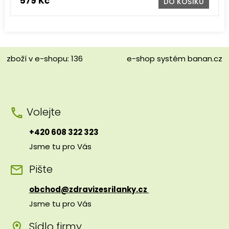
579 Kč
DO KOŠÍKU
zboží v e-shopu: 136
e-shop
systém
banan.cz
Volejte
+420 608 322 323
Jsme tu pro Vás
Pište
obchod@zdravizesrilanky.cz
Jsme tu pro Vás
Sídlo firmy