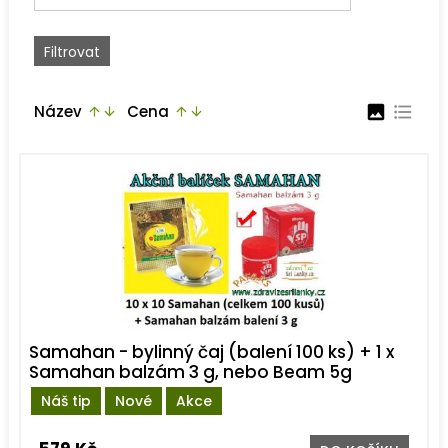
Název
Cena
image
format_list_bulleted
arrow_upward
arrow_downward
arrow_upward
arrow_downward
Samahan - bylinný čaj (balení 100 ks) + 1 x
Samahan balzám 3 g, nebo Beam 5g
Náš tip
Nové
Akce