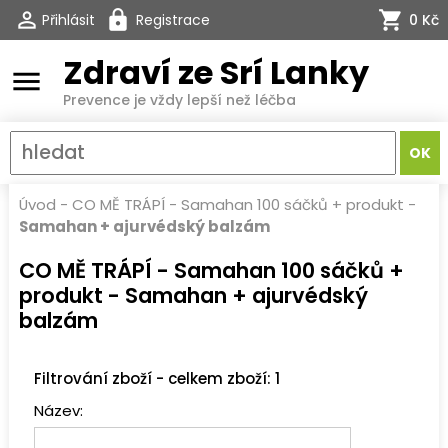
Přihlásit
Registrace
0 Kč
Zdraví ze Srí Lanky
menu
Prevence je vždy lepší než léčba
Úvod
-
CO MĚ TRÁPÍ
-
Samahan 100 sáčků + produkt
-
Samahan + ajurvédský balzám
CO MĚ TRÁPÍ - Samahan 100 sáčků +
produkt - Samahan + ajurvédský
balzám
Filtrování zboží - celkem zboží: 1
Název: