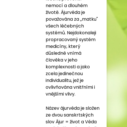
nemocí a dlouhém
životě. Ájurvéda je
považována za „matku"
všech léčebných
systémů. Nejdokonaleji
propracovaný systém
medicíny, který
důsledně vnímá
člověka v jeho
komplexnosti a jako
zcela jedinečnou
individualitu, jež je
ovlivňována vnitřními i
vnějšími vlivy.
Název ájurvéda je složen
ze dvou sanskrtských
slov Ájur = život a Véda