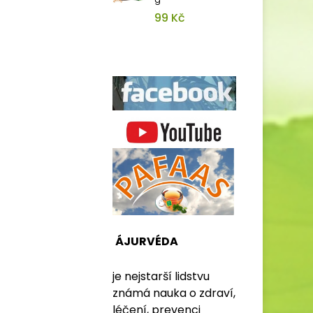
99 Kč
ÁJURVÉDA
je nejstarší lidstvu
známá nauka o zdraví,
léčení, prevenci