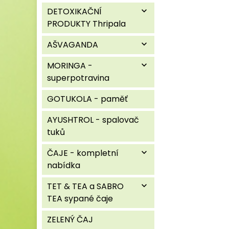
DETOXIKAČNÍ
expand_more
PRODUKTY Thripala
AŠVAGANDA
expand_more
MORINGA -
expand_more
superpotravina
GOTUKOLA - paměť
AYUSHTROL - spalovač
tuků
ČAJE - kompletní
expand_more
nabídka
TET & TEA a SABRO
expand_more
TEA sypané čaje
ZELENÝ ČAJ