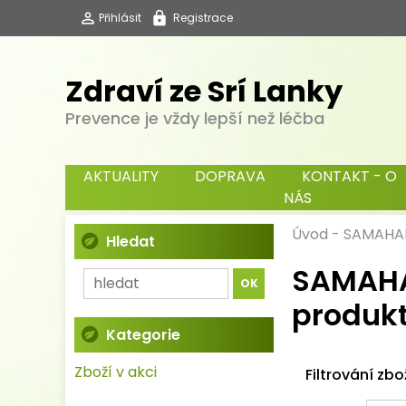
Přihlásit
Registrace
Zdraví ze Srí Lanky
Prevence je vždy lepší než léčba
AKTUALITY
DOPRAVA
KONTAKT - O
NÁS
Úvod
-
SAMAHAN 
Hledat
SAMAHAN
produk
Kategorie
Zboží v akci
Filtrování zbo