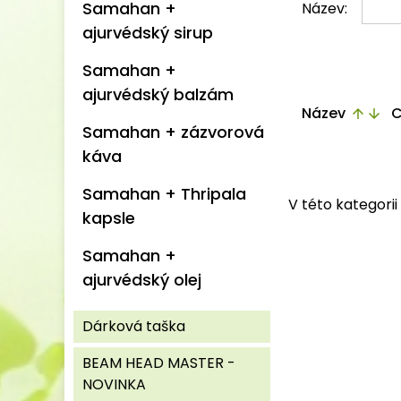
Samahan +
Název:
ajurvédský sirup
Samahan +
ajurvédský balzám
Název
C
arrow_upward
arrow_downward
Samahan + zázvorová
káva
Samahan + Thripala
V této kategori
kapsle
Samahan +
ajurvédský olej
Dárková taška
BEAM HEAD MASTER -
NOVINKA