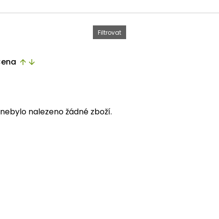
ena
arrow_upward
arrow_downward
i nebylo nalezeno žádné zboží.