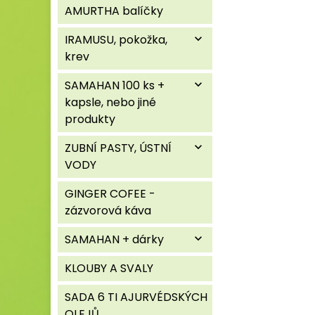
AMURTHA balíčky
IRAMUSU, pokožka,
expand_more
krev
SAMAHAN 100 ks +
expand_more
kapsle, nebo jiné
produkty
ZUBNÍ PASTY, ÚSTNÍ
expand_more
VODY
GINGER COFEE -
zázvorová káva
SAMAHAN + dárky
expand_more
KLOUBY A SVALY
SADA 6 TI AJURVÉDSKÝCH
OLEJŮ