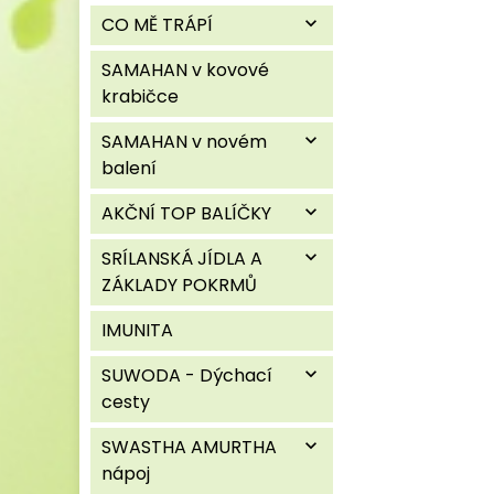
CO MĚ TRÁPÍ
expand_more
SAMAHAN v kovové
krabičce
SAMAHAN v novém
expand_more
balení
AKČNÍ TOP BALÍČKY
expand_more
SRÍLANSKÁ JÍDLA A
expand_more
ZÁKLADY POKRMŮ
IMUNITA
SUWODA - Dýchací
expand_more
cesty
SWASTHA AMURTHA
expand_more
nápoj