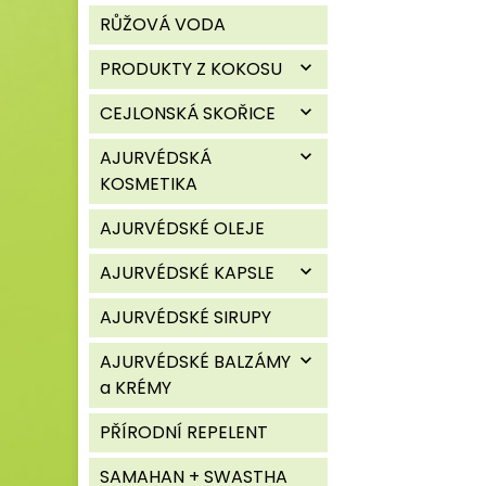
RŮŽOVÁ VODA
PRODUKTY Z KOKOSU
expand_more
CEJLONSKÁ SKOŘICE
expand_more
AJURVÉDSKÁ
expand_more
KOSMETIKA
AJURVÉDSKÉ OLEJE
AJURVÉDSKÉ KAPSLE
expand_more
AJURVÉDSKÉ SIRUPY
AJURVÉDSKÉ BALZÁMY
expand_more
a KRÉMY
PŘÍRODNÍ REPELENT
SAMAHAN + SWASTHA