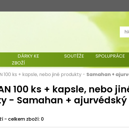
DÁRKY KE
SOUTĚŽE
SPOLUPRÁCE
ZBOŽÍ
100 ks + kapsle, nebo jiné produkty
-
Samahan + ajurv
 100 ks + kapsle, nebo jin
ty - Samahan + ajurvédský
ží - celkem zboží: 0