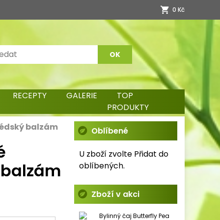
0 Kč
RECEPTY
GALERIE
TOP
PRODUKTY
édský balzám
Oblíbené
é
U zboží zvolte Přidat do
 balzám
oblíbených.
Zboží v akci
Bylinný čaj Butterfly Pea