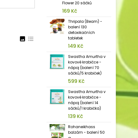
Flower 20 sáčků
169 Kč
Thripala (Beam) -
balení 130
detoxikačních
image
format_list_bulleted
tabletek
149 Kč
Swastha Amurtha v
kovové krabičce -
nápoj (balení 70
sáčků/5 krabiček)
599 Kč
Swastha Amurtha v
kovové krabičce -
nápoj (balení 14
sáčků/1 krabička)
139 Kč
Rohaneikhass
balzám - balení 50
g