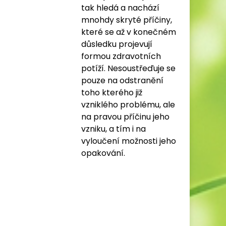
tak hledá a nachází
mnohdy skryté příčiny,
které se až v konečném
důsledku projevují
formou zdravotních
potíží. Nesoustřeďuje se
pouze na odstranění
toho kterého již
vzniklého problému, ale
na pravou příčinu jeho
vzniku, a tím i na
vyloučení možnosti jeho
opakování.