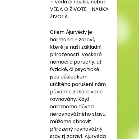
= věda či nauka, neboli
VĚDA O ŽIVOTĚ - NAUKA
ŽIVOTA.
Cílem Ájurvédy je
harmonie - zdraví,
které je naší základní
přirozeností. Veškeré
nemoci a poruchy, ať
fyzické, či psychické
jsou důsledkem
určitého porušení nám
původně zakódované
rovnováhy. Když
nalezneme důvod
nerovnovážného stavu,
můžeme obnovit
přirozený rovnovážný
stav tj. zdraví. Ájurvéda