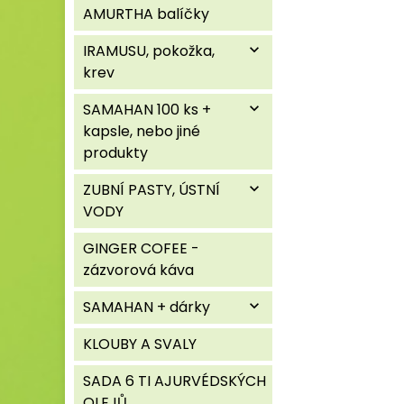
AMURTHA balíčky
IRAMUSU, pokožka,
expand_more
krev
SAMAHAN 100 ks +
expand_more
kapsle, nebo jiné
produkty
ZUBNÍ PASTY, ÚSTNÍ
expand_more
VODY
GINGER COFEE -
zázvorová káva
SAMAHAN + dárky
expand_more
KLOUBY A SVALY
SADA 6 TI AJURVÉDSKÝCH
OLEJŮ