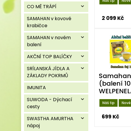
Náš tip
Nové
CO MĚ TRÁPÍ
expand_more
2 099 Kč
SAMAHAN v kovové
krabičce
SAMAHAN v novém
expand_more
balení
AKČNÍ TOP BALÍČKY
expand_more
SRÍLANSKÁ JÍDLA A
expand_more
Samahan 
ZÁKLADY POKRMŮ
(balení 10
IMUNITA
WELPENELA
SUWODA - Dýchací
expand_more
Náš tip
Nové
cesty
699 Kč
SWASTHA AMURTHA
expand_more
nápoj