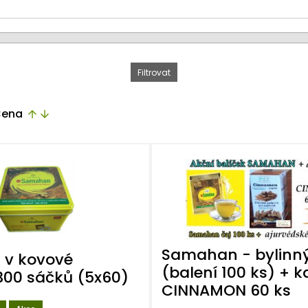
ena
arrow_upward
arrow_downward
Samahan - bylinný
v kovové
(balení 100 ks) + k
300 sáčků (5x60)
CINNAMON 60 ks