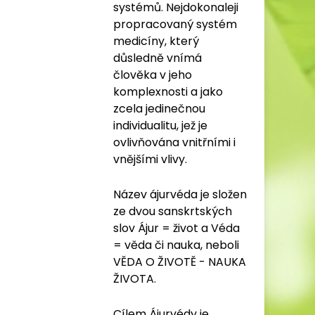
systémů. Nejdokonaleji
propracovaný systém
medicíny, který
důsledně vnímá
člověka v jeho
komplexnosti a jako
zcela jedinečnou
individualitu, jež je
ovlivňována vnitřními i
vnějšími vlivy.
Název ájurvéda je složen
ze dvou sanskrtských
slov Ájur = život a Véda
= věda či nauka, neboli
VĚDA O ŽIVOTĚ - NAUKA
ŽIVOTA.
Cílem Ájurvédy je