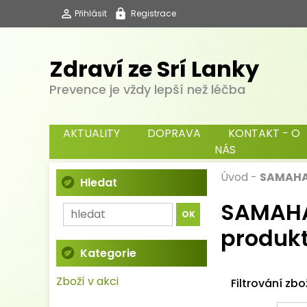
Přihlásit
Registrace
Zdraví ze Srí Lanky
Prevence je vždy lepší než léčba
AKTUALITY
DOPRAVA
KONTAKT - O
NÁS
Úvod
-
SAMAHAN
Hledat
SAMAHAN
produk
Kategorie
Zboží v akci
Filtrování zbo