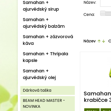
Samahan +
Název:
ajurvédský sirup
Cena:
Samahan +
ajurvédský balzám
Samahan + zázvorová
Název
C
arrow_upward
arrow_downward
káva
Samahan + Thripala
kapsle
Samahan +
ajurvédský olej
Dárková taška
Samahan 
krabičce 
BEAM HEAD MASTER -
NOVINKA