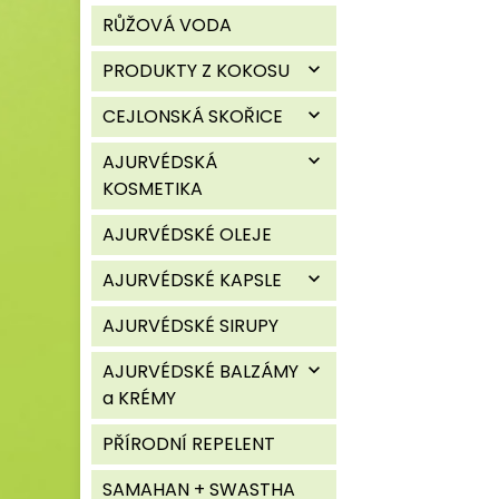
RŮŽOVÁ VODA
PRODUKTY Z KOKOSU
expand_more
CEJLONSKÁ SKOŘICE
expand_more
AJURVÉDSKÁ
expand_more
KOSMETIKA
AJURVÉDSKÉ OLEJE
AJURVÉDSKÉ KAPSLE
expand_more
AJURVÉDSKÉ SIRUPY
AJURVÉDSKÉ BALZÁMY
expand_more
a KRÉMY
PŘÍRODNÍ REPELENT
SAMAHAN + SWASTHA