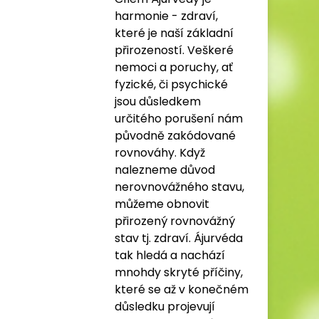
harmonie - zdraví,
které je naší základní
přirozeností. Veškeré
nemoci a poruchy, ať
fyzické, či psychické
jsou důsledkem
určitého porušení nám
původně zakódované
rovnováhy. Když
nalezneme důvod
nerovnovážného stavu,
můžeme obnovit
přirozený rovnovážný
stav tj. zdraví. Ájurvéda
tak hledá a nachází
mnohdy skryté příčiny,
které se až v konečném
důsledku projevují