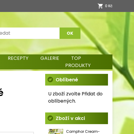
0 Kč
RECEPTY
GALERIE
TOP
PRODUKTY
Oblíbené
é
U zboží zvolte Přidat do
oblíbených.
Zboží v akci
Camphor Cream-