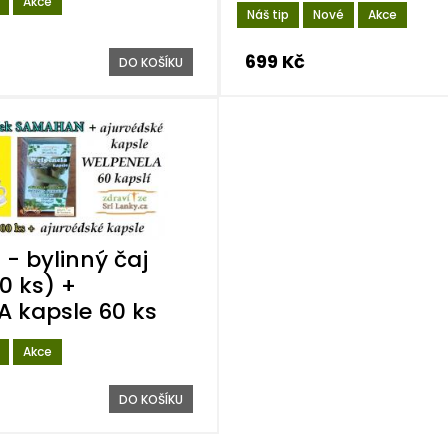
Akce
Náš tip
Nové
Akce
699 Kč
DO KOŠÍKU
- bylinný čaj
0 ks) +
 kapsle 60 ks
Akce
DO KOŠÍKU