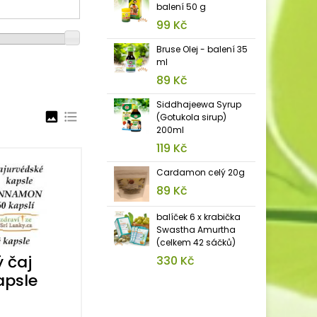
balení 50 g
99 Kč
Bruse Olej - balení 35
ml
89 Kč
Siddhajeewa Syrup
image
format_list_bulleted
(Gotukola sirup)
200ml
119 Kč
Cardamon celý 20g
89 Kč
balíček 6 x krabička
Swastha Amurtha
(celkem 42 sáčků)
 čaj
330 Kč
apsle