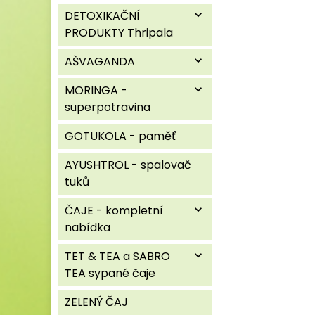
DETOXIKAČNÍ
expand_more
PRODUKTY Thripala
AŠVAGANDA
expand_more
MORINGA -
expand_more
superpotravina
GOTUKOLA - paměť
AYUSHTROL - spalovač
tuků
ČAJE - kompletní
expand_more
nabídka
TET & TEA a SABRO
expand_more
TEA sypané čaje
ZELENÝ ČAJ