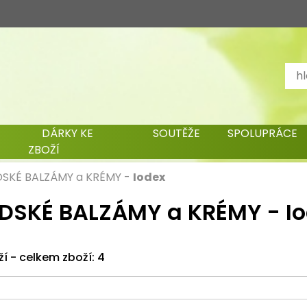
DÁRKY KE
SOUTĚŽE
SPOLUPRÁCE
ZBOŽÍ
SKÉ BALZÁMY a KRÉMY
-
Iodex
DSKÉ BALZÁMY a KRÉMY - I
ží - celkem zboží: 4