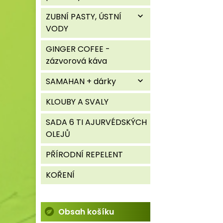
ZUBNÍ PASTY, ÚSTNÍ
expand_more
VODY
GINGER COFEE -
zázvorová káva
SAMAHAN + dárky
expand_more
KLOUBY A SVALY
SADA 6 TI AJURVÉDSKÝCH
OLEJŮ
PŘÍRODNÍ REPELENT
KOŘENÍ
Obsah košíku