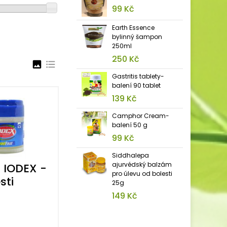
99 Kč
Earth Essence
bylinný šampon
250ml
250 Kč
image
format_list_bulleted
Gastritis tablety-
balení 90 tablet
139 Kč
Camphor Cream-
balení 50 g
99 Kč
Siddhalepa
ajurvédský balzám
 IODEX -
pro úlevu od bolesti
sti
25g
149 Kč