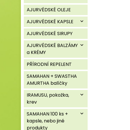
AJURVÉDSKÉ OLEJE
AJURVÉDSKÉ KAPSLE
expand_more
AJURVÉDSKÉ SIRUPY
AJURVÉDSKÉ BALZÁMY
expand_more
a KRÉMY
PŘÍRODNÍ REPELENT
SAMAHAN + SWASTHA
AMURTHA balíčky
IRAMUSU, pokožka,
expand_more
krev
SAMAHAN 100 ks +
expand_more
kapsle, nebo jiné
produkty