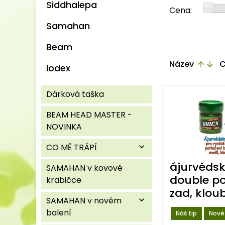
Siddhalepa
Cena:
Samahan
Beam
Název
C
arrow_upward
arrow_downward
Iodex
Dárková taška
BEAM HEAD MASTER -
NOVINKA
CO MĚ TRÁPÍ
expand_more
ájurvédsk
SAMAHAN v kovové
double po
krabičce
zad, kloub
SAMAHAN v novém
expand_more
balení
Náš tip
Nové