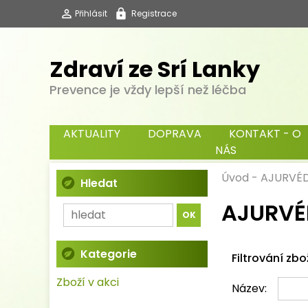
Přihlásit
Registrace
Zdraví ze Srí Lanky
Prevence je vždy lepší než léčba
AKTUALITY
DOPRAVA
KONTAKT - O
NÁS
Úvod
-
AJURVÉD
Hledat
AJURVÉ
Kategorie
Filtrování zbo
Zboží v akci
Název: