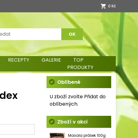
0 Kč
RECEPTY
GALERIE
TOP
PRODUKTY
Oblíbené
odex
U zboží zvolte Přidat do
oblíbených.
Zboží v akci
Masala prášek 100g