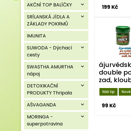
AKČNÍ TOP BALÍČKY
expand_more
199 Kč
SRÍLANSKÁ JÍDLA A
expand_more
ZÁKLADY POKRMŮ
IMUNITA
SUWODA - Dýchací
expand_more
cesty
ájurvédsk
SWASTHA AMURTHA
expand_more
double po
nápoj
zad, kloub
DETOXIKAČNÍ
expand_more
Náš tip
Nové
PRODUKTY Thripala
AŠVAGANDA
expand_more
99 Kč
MORINGA -
expand_more
superpotravina