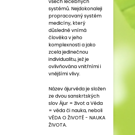
všech léčebných
systémů. Nejdokonaleji
propracovaný systém
medicíny, který
důsledně vnímá
člověka v jeho
komplexnosti a jako
zcela jedinečnou
individualitu, jež je
ovlivňována vnitřními i
vnějšími vlivy.
Název ájurvéda je složen
ze dvou sanskrtských
slov Ájur = život a Véda
= věda či nauka, neboli
VĚDA O ŽIVOTĚ - NAUKA
ŽIVOTA.