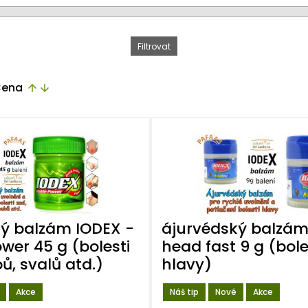
ena
arrow_upward
arrow_downward
ý balzám IODEX -
ájurvédský balzám
wer 45 g (bolesti
head fast 9 g (bole
ů, svalů atd.)
hlavy)
Akce
Náš tip
Nové
Akce