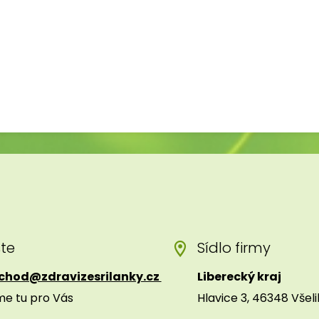
šte
Sídlo firmy
chod@zdravizesrilanky.cz
Liberecký kraj
me tu pro Vás
Hlavice 3, 46348 Všel