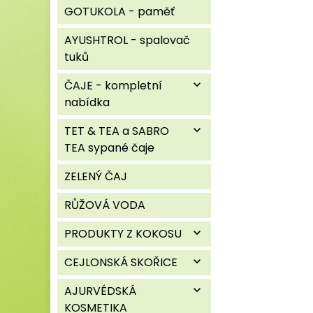
GOTUKOLA - paměť
AYUSHTROL - spalovač
tuků
ČAJE - kompletní
expand_more
nabídka
TET & TEA a SABRO
expand_more
TEA sypané čaje
ZELENÝ ČAJ
RŮŽOVÁ VODA
PRODUKTY Z KOKOSU
expand_more
CEJLONSKÁ SKOŘICE
expand_more
AJURVÉDSKÁ
expand_more
KOSMETIKA