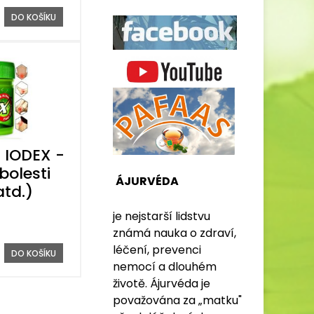
DO KOŠÍKU
 IODEX -
bolesti
ÁJURVÉDA
atd.)
je nejstarší lidstvu
známá nauka o zdraví,
léčení, prevenci
DO KOŠÍKU
nemocí a dlouhém
životě. Ájurvéda je
považována za „matku"