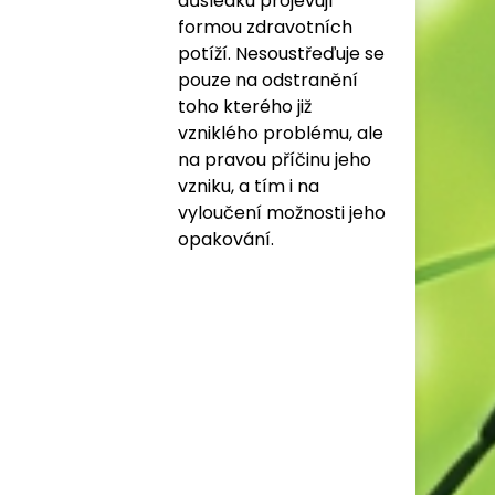
důsledku projevují
formou zdravotních
potíží. Nesoustřeďuje se
pouze na odstranění
toho kterého již
vzniklého problému, ale
na pravou příčinu jeho
vzniku, a tím i na
vyloučení možnosti jeho
opakování.