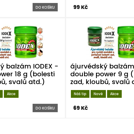
99 Kč
DO KOŠÍKU
ý balzám IODEX -
ájurvédský balzám
wer 18 g (bolesti
double power 9 g (
ů, svalů atd.)
zad, kloubů, svalů 
Akce
Náš tip
Nové
Akce
69 Kč
DO KOŠÍKU