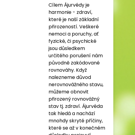
Cílem Ájurvédy je
harmonie - zdraví,
které je naší základní
přirozeností. Veškeré
nemoci a poruchy, ať
fyzické, či psychické
jsou důsledkem
určitého porušení nám
původně zakódované
rovnováhy. Když
nalezneme důvod
nerovnovážného stavu,
můžeme obnovit
přirozený rovnovážný
stav tj. zdraví. Ájurvéda
tak hledá a nachází
mnohdy skryté příčiny,
které se až v konečném