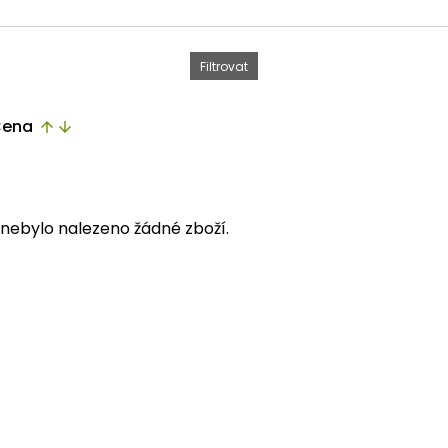
ena
arrow_upward
arrow_downward
i nebylo nalezeno žádné zboží.