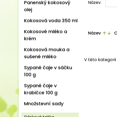
Panenský kokosový
Název:
olej
Kokosová voda 350 ml
Kokosové mléko a
Název
C
arrow_upward
arrow_downward
krém
Kokosová mouka a
sušené mléko
V této kategori
Sypané čaje v sáčku
100 g
Sypané čaje v
krabičce 100 g
Množstevní sady