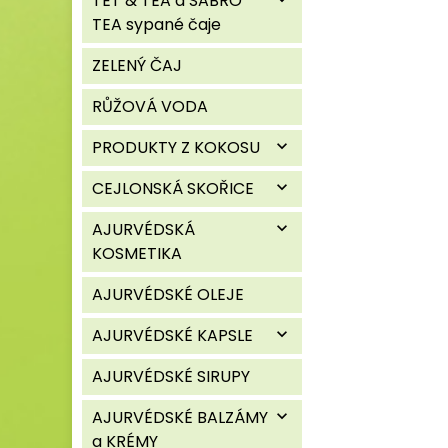
TET & TEA a SABRO
TEA sypané čaje
ZELENÝ ČAJ
RŮŽOVÁ VODA
PRODUKTY Z KOKOSU
expand_more
CEJLONSKÁ SKOŘICE
expand_more
AJURVÉDSKÁ
expand_more
KOSMETIKA
AJURVÉDSKÉ OLEJE
AJURVÉDSKÉ KAPSLE
expand_more
AJURVÉDSKÉ SIRUPY
AJURVÉDSKÉ BALZÁMY
expand_more
a KRÉMY