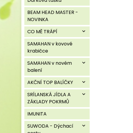
Dárková taška
BEAM HEAD MASTER -
NOVINKA
CO MĚ TRÁPÍ
expand_more
SAMAHAN v kovové
krabičce
SAMAHAN v novém
expand_more
balení
AKČNÍ TOP BALÍČKY
expand_more
SRÍLANSKÁ JÍDLA A
expand_more
ZÁKLADY POKRMŮ
IMUNITA
SUWODA - Dýchací
expand_more