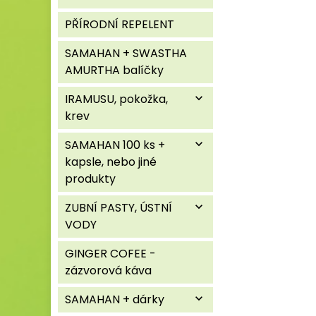
PŘÍRODNÍ REPELENT
SAMAHAN + SWASTHA
AMURTHA balíčky
IRAMUSU, pokožka,
expand_more
krev
SAMAHAN 100 ks +
expand_more
kapsle, nebo jiné
produkty
ZUBNÍ PASTY, ÚSTNÍ
expand_more
VODY
GINGER COFEE -
zázvorová káva
SAMAHAN + dárky
expand_more