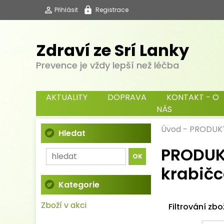
Přihlásit
Registrace
Zdraví ze Srí Lanky
Prevence je vždy lepší než léčba
AKTUALITY
DOPRAVA
KONTAKT - O
NÁS
Úvod
-
PRODUK
Hledat
PRODUK
krabičc
Kategorie
Zboží v akci
Filtrování zbo