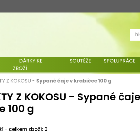
DÁRKY KE
SOUTĚŽE
SPOLUPRÁCE
ZBOŽÍ
TY Z KOKOSU
-
Sypané čaje v krabičce 100 g
TY Z KOKOSU - Sypané čaje
e 100 g
ží - celkem zboží: 0