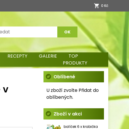
0 Kč
RECEPTY
GALERIE
TOP
PRODUKTY
Oblíbené
 v
U zboží zvolte Přidat do
oblíbených.
Zboží v akci
balíček 6 x krabička