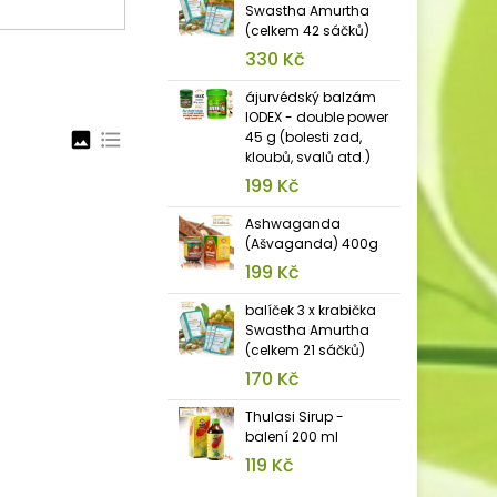
Swastha Amurtha
(celkem 42 sáčků)
330 Kč
ájurvédský balzám
IODEX - double power
image
format_list_bulleted
45 g (bolesti zad,
kloubů, svalů atd.)
199 Kč
Ashwaganda
(Ašvaganda) 400g
199 Kč
balíček 3 x krabička
Swastha Amurtha
(celkem 21 sáčků)
170 Kč
Thulasi Sirup -
balení 200 ml
119 Kč