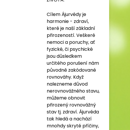
Cílem Ájurvédy je
harmonie - zdraví,
které je naší základní
přirozeností. Veškeré
nemoci a poruchy, ať
fyzické, či psychické
jsou důsledkem
určitého porušení nám
původně zakódované
rovnováhy. Když
nalezneme důvod
nerovnovážného stavu,
můžeme obnovit
přirozený rovnovážný
stav tj. zdraví. Ájurvéda
tak hledá a nachází
mnohdy skryté příčiny,