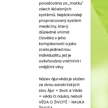
považována za „matku"
všech léčebných
systémů. Nejdokonaleji
propracovaný systém
medicíny, který
důsledně vnímá
člověka v jeho
komplexnosti a jako
zcela jedinečnou
individualitu, jež je
ovlivňována vnitřními i
vnějšími vlivy.
Název ájurvéda je složen
ze dvou sanskrtských
slov Ájur = život a Véda
= věda či nauka, neboli
VĚDA O ŽIVOTĚ - NAUKA
ŽIVOTA.