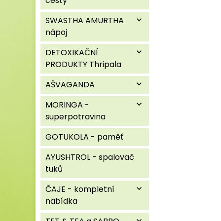
cesty
SWASTHA AMURTHA
expand_more
nápoj
DETOXIKAČNÍ
expand_more
PRODUKTY Thripala
AŠVAGANDA
expand_more
MORINGA -
expand_more
superpotravina
GOTUKOLA - paměť
AYUSHTROL - spalovač
tuků
ČAJE - kompletní
expand_more
nabídka
expand_more