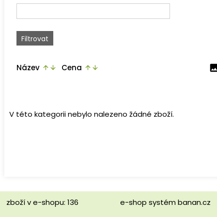
Název
Cena
ima
arrow_upward
arrow_downward
arrow_upward
arrow_downward
V této kategorii nebylo nalezeno žádné zboží.
zboží v e-shopu: 136
e-shop
systém
banan.cz