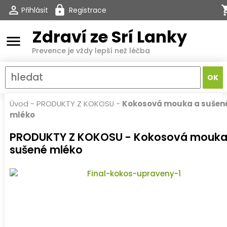
Přihlásit
Registrace
Zdraví ze Srí Lanky
menu
Prevence je vždy lepší než léčba
Úvod
-
PRODUKTY Z KOKOSU
-
Kokosová mouka a sušen
mléko
PRODUKTY Z KOKOSU - Kokosová mouka
sušené mléko