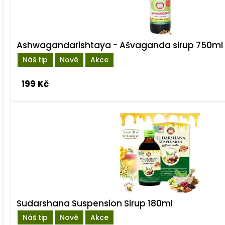
Ashwagandarishtaya - Ašvaganda sirup 750ml
Náš tip
Nové
Akce
199 Kč
Sudarshana Suspension Sirup 180ml
Náš tip
Nové
Akce