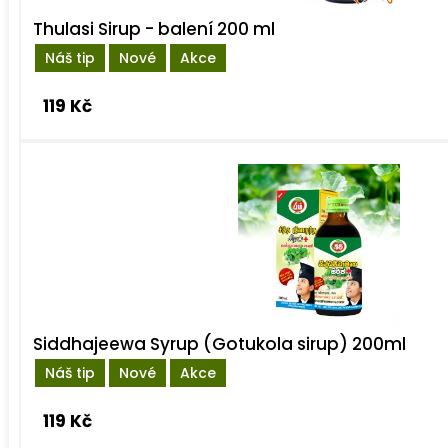
Thulasi Sirup - balení 200 ml
Náš tip
Nové
Akce
119 Kč
Siddhajeewa Syrup (Gotukola sirup) 200ml
Náš tip
Nové
Akce
119 Kč