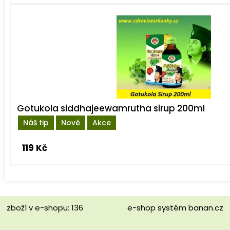
Gotukola siddhajeewamrutha sirup 200ml
Náš tip
Nové
Akce
119 Kč
zboží v e-shopu: 136
e-shop
systém
banan.cz