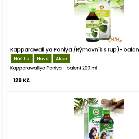
Kapparawalliya Paniya /Rýmovník sirup)- balen
Náš tip
Nové
Akce
Kapparawalliya Paniya - balení 200 ml
129 Kč