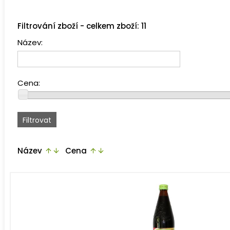
Filtrování zboží - celkem zboží: 11
Název:
Cena:
Název
Cena
arrow_upward
arrow_downward
arrow_upward
arrow_downward