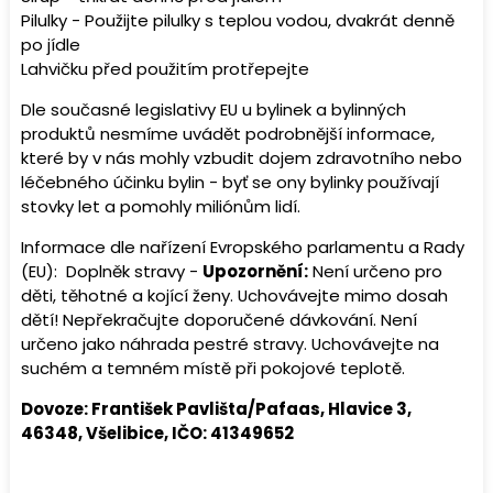
Pilulky - Použijte pilulky s teplou vodou, dvakrát denně
po jídle
Lahvičku před použitím protřepejte
Dle současné legislativy EU u bylinek a bylinných
produktů nesmíme uvádět podrobnější informace,
které by v nás mohly vzbudit dojem zdravotního nebo
léčebného účinku bylin - byť se ony bylinky používají
stovky let a pomohly miliónům lidí.
Informace dle nařízení Evropského parlamentu a Rady
(EU): Doplněk stravy -
Upozornění:
Není určeno pro
děti, těhotné a kojící ženy. Uchovávejte mimo dosah
dětí! Nepřekračujte doporučené dávkování. Není
určeno jako náhrada pestré stravy. Uchovávejte na
suchém a temném místě při pokojové teplotě.
Dovoze: František Pavlišta/Pafaas, Hlavice 3,
46348, Všelibice, IČO: 41349652