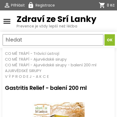
Přihlásit
Registrace
0 Kč
Zdraví ze Srí Lanky
menu
Prevence je vždy lepší než léčba
CO MĚ TRÁPÍ
-
Trávící ústrojí
CO MĚ TRÁPÍ
-
Ajurvédské sirupy
CO MĚ TRÁPÍ
-
Ajurvédské sirupy
-
balení 200 ml
AJURVÉDSKÉ SIRUPY
V Ý P R O D E J - A K C E
Gastritis Relief - balení 200 ml