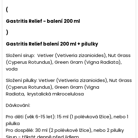
(
Gastritis Relief - balení 200 ml
)
Gastritis Relief balení 200 ml + pilulky
Složení sirup: Vetiver (Vetiveria zizanioides), Nut Grass
(Cyperus Rotundus), Green Gram (Vigna Radiata),
voda
Složení pilulky:
Vetiver (Vetiveria zizanioides), Nut Grass
(Cyperus Rotundus), Green Gram (Vigna
Radiata,
krystalická mikrocelulosa
Dávkování:
Pro děti (věk 6-15 let): 15 ml (1 polévková lžíce), nebo 1
pilulka
Pro dospělé: 30 ml (2 polévkové lžíce), nebo 2 pilulky
Sirup - třikrát denně před jídlem