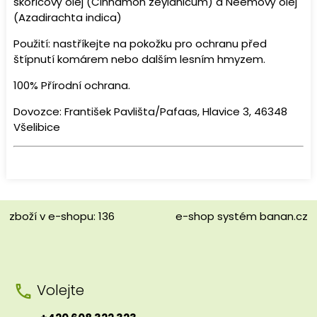
skořicový olej (Cinnamon zeylanicum) a Neemový olej
(Azadirachta indica)
Použití: nastříkejte na pokožku pro ochranu před
štípnutí komárem nebo dalším lesním hmyzem.
100% Přírodní ochrana.
Dovozce: František Pavlišta/Pafaas, Hlavice 3, 46348
Všelibice
zboží v e-shopu: 136
e-shop
systém
banan.cz
Volejte