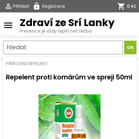
Přihlásit
Registrace
0 Kč
Zdraví ze Srí Lanky
menu
Prevence je vždy lepší než léčba
PŘÍRODNÍ REPELENT
Repelent proti komárům ve spreji 50ml