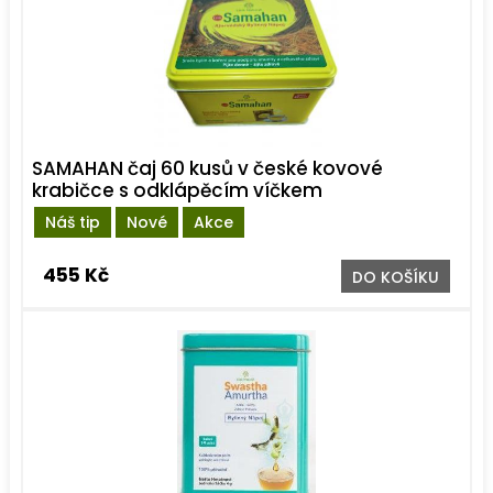
SAMAHAN čaj 60 kusů v české kovové
krabičce s odklápěcím víčkem
Náš tip
Nové
Akce
455 Kč
DO KOŠÍKU