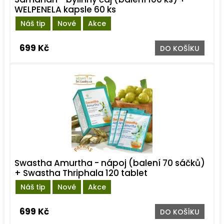
WELPENELA kapsle 60 ks
Náš tip
Nové
Akce
699 Kč
DO KOŠÍKU
Swastha Amurtha - nápoj (balení 70 sáčků)
+ Swastha Thriphala 120 tablet
Náš tip
Nové
Akce
699 Kč
DO KOŠÍKU