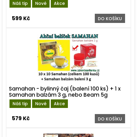
Náš tip
Nové
Akce
599 Kč
DO KOŠÍKU
Samahan - bylinný čaj (balení 100 ks) + 1 x
Samahan balzám 3 g, nebo Beam 5g
Náš tip
Nové
Akce
579 Kč
DO KOŠÍKU