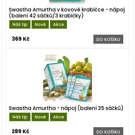
Swastha Amurtha v kovové krabičce - nápoj
(balení 42 sáčků/3 krabičky)
Náš tip
Nové
Akce
369 Kč
DO KOŠÍKU
Swastha Amurtha - nápoj (balení 35 sáčků)
Náš tip
Nové
Akce
289 Kč
DO KOŠÍKU