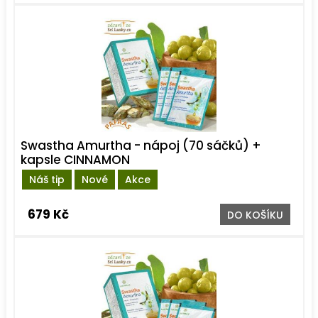
Swastha Amurtha - nápoj (70 sáčků) +
kapsle CINNAMON
Náš tip
Nové
Akce
679 Kč
DO KOŠÍKU