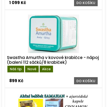
1 099 Kč
DO KOŠÍKU
Swastha Amurtha v kovové krabičce - nápoj
(balení 112 sáčků/8 krabiček)
Náš tip
Nové
Akce
899 Kč
DO KOŠÍKU