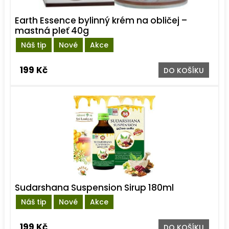
Earth Essence bylinný krém na obličej –
mastná pleť 40g
Náš tip
Nové
Akce
199 Kč
DO KOŠÍKU
Sudarshana Suspension Sirup 180ml
Náš tip
Nové
Akce
199 Kč
DO KOŠÍKU