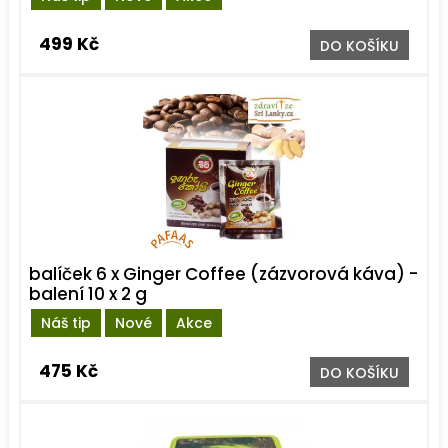
499 Kč
DO KOŠÍKU
balíček 6 x Ginger Coffee (zázvorová káva) -
balení 10 x 2 g
Náš tip
Nové
Akce
475 Kč
DO KOŠÍKU