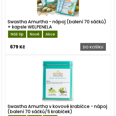
Swastha Amurtha - nápoj (balení 70 sáčků)
+ kapsle WELPENELA
Náš tip
Nové
Akce
679 Kč
DO KOŠÍKU
Swastha Amurtha v kovové krabičce - nápoj
(balení 70 sáčků/5 krabiček)