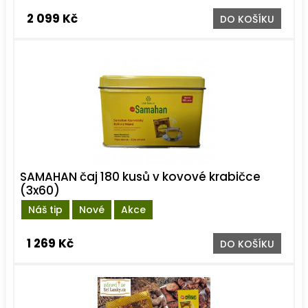
2 099 Kč
DO KOŠÍKU
SAMAHAN čaj 180 kusů v kovové krabičce
(3x60)
Náš tip
Nové
Akce
1 269 Kč
DO KOŠÍKU