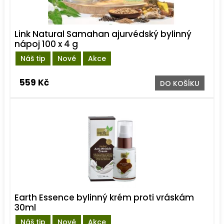
Link Natural Samahan ajurvédský bylinný
nápoj 100 x 4 g
Náš tip
Nové
Akce
559 Kč
DO KOŠÍKU
Earth Essence bylinný krém proti vráskám
30ml
Náš tip
Nové
Akce