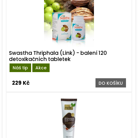
Swastha Thriphala (Link) - balení 120
detoxikačních tabletek
Náš tip
Akce
229 Kč
DO KOŠÍKU