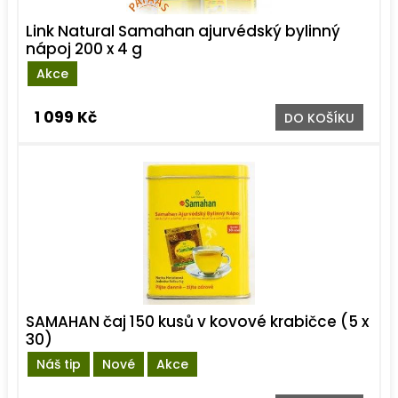
Link Natural Samahan ajurvédský bylinný
nápoj 200 x 4 g
Akce
1 099 Kč
DO KOŠÍKU
SAMAHAN čaj 150 kusů v kovové krabičce (5 x
30)
Náš tip
Nové
Akce