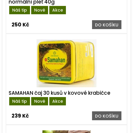
normální pleť 40g
Náš tip
Nové
Akce
250 Kč
DO KOŠÍKU
SAMAHAN čaj 30 kusů v kovové krabičce
Náš tip
Nové
Akce
239 Kč
DO KOŠÍKU