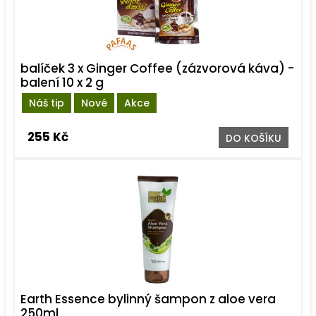
balíček 3 x Ginger Coffee (zázvorová káva) -
balení 10 x 2 g
Náš tip
Nové
Akce
255 Kč
DO KOŠÍKU
Earth Essence bylinný šampon z aloe vera
250ml