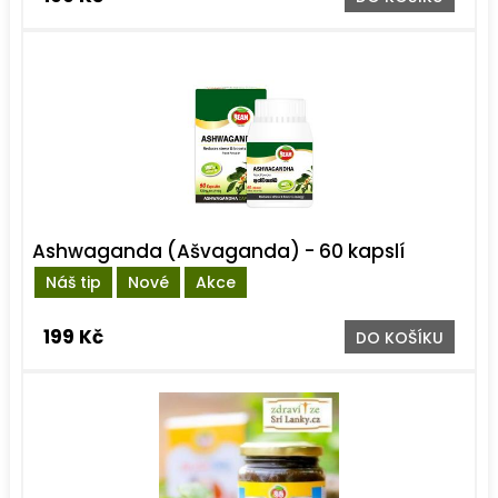
Ashwaganda (Ašvaganda) - 60 kapslí
Náš tip
Nové
Akce
199 Kč
DO KOŠÍKU