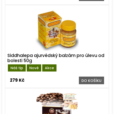
Siddhalepa ajurvédský balzám pro úlevu od
bolesti 50g
Náš tip
Nové
Akce
279 Kč
DO KOŠÍKU