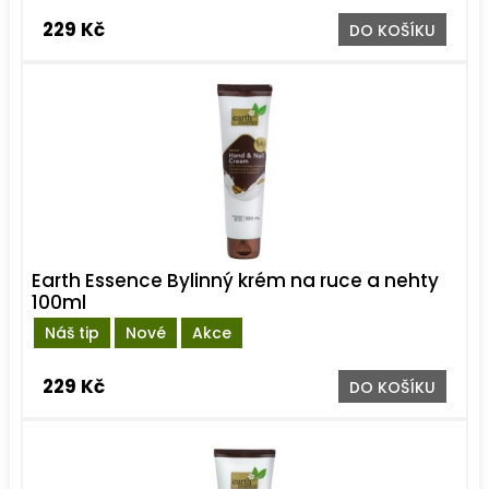
229 Kč
DO KOŠÍKU
Earth Essence Bylinný krém na ruce a nehty
100ml
Náš tip
Nové
Akce
229 Kč
DO KOŠÍKU