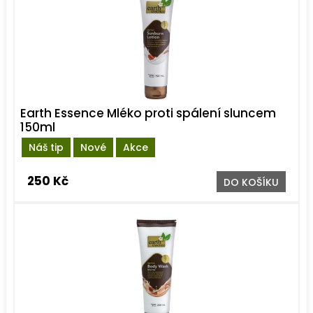
Earth Essence Mléko proti spálení sluncem
150ml
Náš tip
Nové
Akce
250 Kč
DO KOŠÍKU