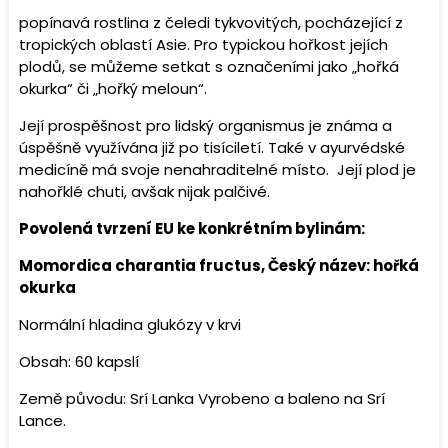
popínavá rostlina z čeledi tykvovitých, pocházející z
tropických oblastí Asie. Pro typickou hořkost jejích
plodů, se můžeme setkat s označeními jako „hořká
okurka“ či „hořký meloun“.
Její prospěšnost pro lidský organismus je známa a
úspěšně využívána již po tisíciletí. Také v ayurvédské
medicíně má svoje nenahraditelné místo. Její plod je
nahořklé chuti, avšak nijak palčivé.
Povolená tvrzení EU ke konkrétním bylinám:
Momordica charantia fructus, Český název: hořká
okurka
Normální hladina glukózy v krvi
Obsah: 60 kapslí
Země původu: Srí Lanka Vyrobeno a baleno na Srí
Lance.