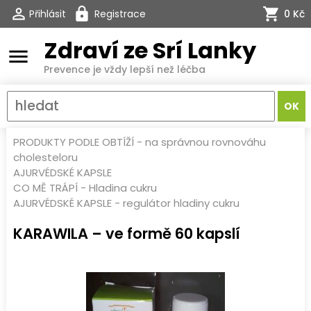
Přihlásit
Registrace
0 Kč
Zdraví ze Srí Lanky
menu
Prevence je vždy lepší než léčba
PRODUKTY PODLE OBTÍŽÍ
-
na správnou rovnováhu
cholesteloru
AJURVÉDSKÉ KAPSLE
CO MĚ TRÁPÍ
-
Hladina cukru
AJURVÉDSKÉ KAPSLE
-
regulátor hladiny cukru
KARAWILA – ve formě 60 kapslí