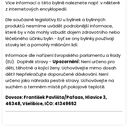
Více informací o této bylině naleznete např. v některé
z internetových encyklopedií.
Dle současné legislativy EU u bylinek a bylinných
produktů nesmíme uvádět podrobnější informace,
které by v nás mohly vzbudit dojem zdravotního nebo
léčebného účinku bylin - byť se ony bylinky používají
stovky let a pomohly miliónům lidí.
Informace dle nařízení Evropského parlamentu a Rady
(EU): Doplněk stravy -
Upozornění:
Není určeno pro
děti, těhotné a kojící ženy. Uchovávejte mimo dosah
dětí! Nepřekračujte doporučené dávkování. Není
určeno jako náhrada pestré stravy. Uchovávejte na
suchém a temném místě při pokojové teplotě.
Dovoze: František Pavlišta/Pafaas, Hlavice 3,
46348, Všelibice, IČO: 41349652