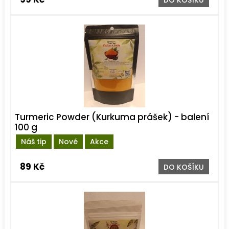
DO KOŠÍKU
Turmeric Powder (Kurkuma prášek) - balení
100 g
Náš tip
Nové
Akce
89 Kč
DO KOŠÍKU