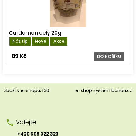
Cardamon celý 20g
Náš tip
Nové
Akce
89 Kč
DO KOŠÍKU
zboží v e-shopu: 136
e-shop
systém
banan.cz
Volejte
+420 608 322 323