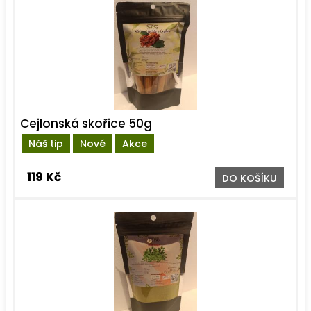
Cejlonská skořice 50g
Náš tip
Nové
Akce
119 Kč
DO KOŠÍKU