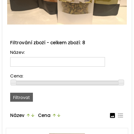
Filtrování zboží - celkem zboží: 8
Název:
Cena:
Název
Cena
image
format_list_bulleted
arrow_upward
arrow_downward
arrow_upward
arrow_downward