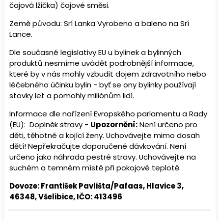
čajová lžička) čajové směsi.
Země původu: Srí Lanka Vyrobeno a baleno na Srí
Lance.
Dle současné legislativy EU u bylinek a bylinných
produktů nesmíme uvádět podrobnější informace,
které by v nás mohly vzbudit dojem zdravotního nebo
léčebného účinku bylin - byť se ony bylinky používají
stovky let a pomohly miliónům lidí.
Informace dle nařízení Evropského parlamentu a Rady
(EU): Doplněk stravy -
Upozornění:
Není určeno pro
děti, těhotné a kojící ženy. Uchovávejte mimo dosah
dětí! Nepřekračujte doporučené dávkování. Není
určeno jako náhrada pestré stravy. Uchovávejte na
suchém a temném místě při pokojové teplotě.
Dovoze: František Pavlišta/Pafaas, Hlavice 3,
46348, Všelibice, IČO: 413496