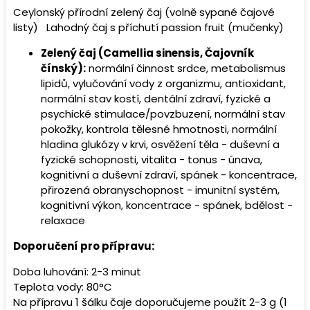
Ceylonský přírodní zelený čaj (volně sypané čajové
listy) Lahodný čaj s příchutí passion fruit (mučenky)
Zelený čaj (Camellia sinensis, Čajovník
čínský):
normální činnost srdce, metabolismus
lipidů, vylučování vody z organizmu, antioxidant,
normální stav kostí, dentální zdraví, fyzické a
psychické stimulace/povzbuzení, normální stav
pokožky, kontrola tělesné hmotnosti, normální
hladina glukózy v krvi, osvěžení těla - duševní a
fyzické schopnosti, vitalita - tonus - únava,
kognitivní a duševní zdraví, spánek - koncentrace,
přirozená obranyschopnost - imunitní systém,
kognitivní výkon, koncentrace - spánek, bdělost -
relaxace
Doporučení pro přípravu:
Doba luhování: 2-3 minut
Teplota vody: 80°C
Na přípravu 1 šálku čaje doporučujeme použít 2-3 g (1