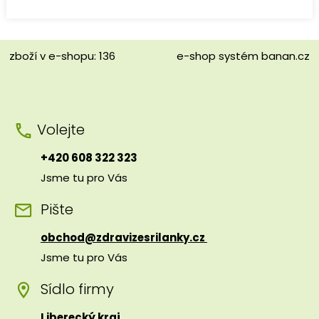
zboží v e-shopu: 136
e-shop
systém
banan.cz
Volejte
+420 608 322 323
Jsme tu pro Vás
Pište
obchod@zdravizesrilanky.cz
Jsme tu pro Vás
Sídlo firmy
Liberecký kraj