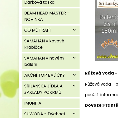
Dárková taška
BEAM HEAD MASTER -
NOVINKA
CO MĚ TRÁPÍ
expand_more
SAMAHAN v kovové
krabičce
SAMAHAN v novém
expand_more
balení
Růžová voda - 
AKČNÍ TOP BALÍČKY
expand_more
Růžová voda - b
SRÍLANSKÁ JÍDLA A
expand_more
ZÁKLADY POKRMŮ
použití: inform
IMUNITA
Dovoze: Franti
SUWODA - Dýchací
expand_more