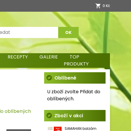
0 Kč
RECEPTY
GALERIE
TOP
PRODUKTY
Oblíbené
U zboží zvolte Přidat do
oblíbených.
do oblíbených
Zboží v akci
SAMAHAN balzám