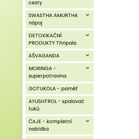
cesty
SWASTHA AMURTHA
expand_more
nápoj
DETOXIKAČNÍ
expand_more
PRODUKTY Thripala
AŠVAGANDA
expand_more
MORINGA -
expand_more
superpotravina
GOTUKOLA - paměť
AYUSHTROL - spalovač
tuků
ČAJE - kompletní
expand_more
nabídka