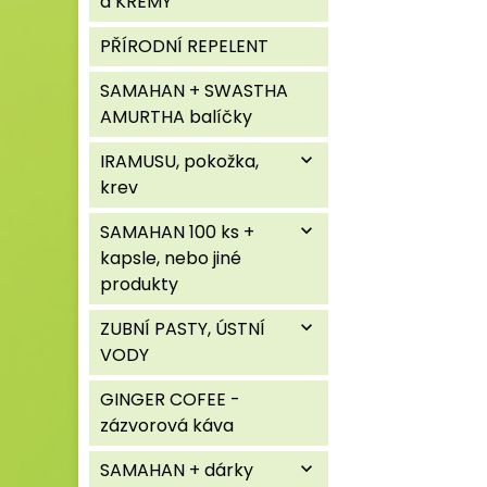
a KRÉMY
PŘÍRODNÍ REPELENT
SAMAHAN + SWASTHA
AMURTHA balíčky
IRAMUSU, pokožka,
expand_more
krev
SAMAHAN 100 ks +
expand_more
kapsle, nebo jiné
produkty
ZUBNÍ PASTY, ÚSTNÍ
expand_more
VODY
GINGER COFEE -
zázvorová káva
SAMAHAN + dárky
expand_more