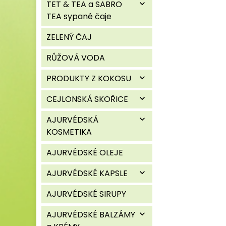
TET & TEA a SABRO
expand_more
TEA sypané čaje
ZELENÝ ČAJ
RŮŽOVÁ VODA
PRODUKTY Z KOKOSU
expand_more
CEJLONSKÁ SKOŘICE
expand_more
AJURVÉDSKÁ
expand_more
KOSMETIKA
AJURVÉDSKÉ OLEJE
AJURVÉDSKÉ KAPSLE
expand_more
AJURVÉDSKÉ SIRUPY
AJURVÉDSKÉ BALZÁMY
expand_more