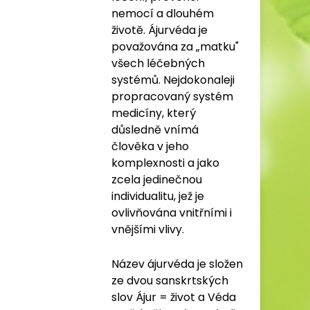
nemocí a dlouhém
životě. Ájurvéda je
považována za „matku"
všech léčebných
systémů. Nejdokonaleji
propracovaný systém
medicíny, který
důsledně vnímá
člověka v jeho
komplexnosti a jako
zcela jedinečnou
individualitu, jež je
ovlivňována vnitřními i
vnějšími vlivy.
Název ájurvéda je složen
ze dvou sanskrtských
slov Ájur = život a Véda