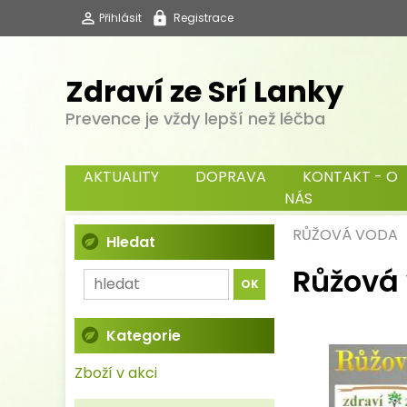
Přihlásit
Registrace
Zdraví ze Srí Lanky
Prevence je vždy lepší než léčba
AKTUALITY
DOPRAVA
KONTAKT - O
NÁS
RŮŽOVÁ VODA
Hledat
Růžová 
Kategorie
Zboží v akci