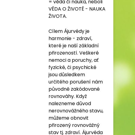
= věda či nauka, neboli
VĚDA O ŽIVOTĚ - NAUKA
ŽIVOTA.
Cílem Ájurvédy je
harmonie - zdraví,
které je naší základní
přirozeností. Veškeré
nemoci a poruchy, ať
fyzické, či psychické
jsou důsledkem
určitého porušení nám
původně zakódované
rovnováhy. Když
nalezneme důvod
nerovnovážného stavu,
můžeme obnovit
přirozený rovnovážný
stav tj. zdraví. Ájurvéda