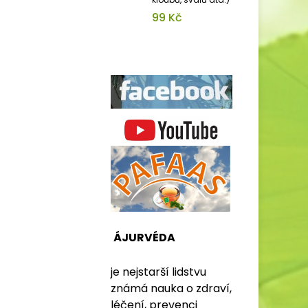
99 Kč
ÁJURVÉDA
je nejstarší lidstvu
známá nauka o zdraví,
léčení, prevenci