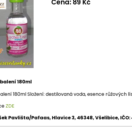
Cena: 89 Kč
balení 180ml
alení 180ml Složení: destilovaná voda, esence růžových lí
ace
ZDE
šek Pavlišta/Pafaas, Hlavice 3, 46348, Všelibice, IČO