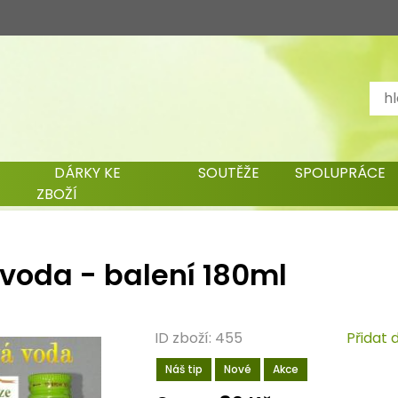
DÁRKY KE
SOUTĚŽE
SPOLUPRÁCE
ZBOŽÍ
voda - balení 180ml
ID zboží: 455
Přidat 
Náš tip
Nové
Akce