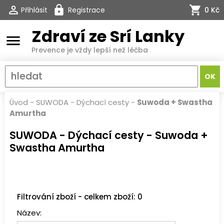
Přihlásit
Registrace
0 Kč
Zdraví ze Srí Lanky
menu
Prevence je vždy lepší než léčba
Úvod
-
SUWODA - Dýchací cesty
-
Suwoda + Swastha
Amurtha
SUWODA - Dýchací cesty - Suwoda +
Swastha Amurtha
Filtrování zboží - celkem zboží: 0
Název: