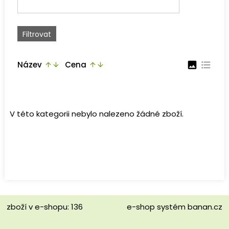
Název
Cena
image
format_list_bulleted
arrow_upward
arrow_downward
arrow_upward
arrow_downward
V této kategorii nebylo nalezeno žádné zboží.
zboží v e-shopu: 136
e-shop
systém
banan.cz