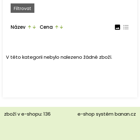
Název
Cena
image
format_list_bulleted
arrow_upward
arrow_downward
arrow_upward
arrow_downward
V této kategorii nebylo nalezeno žádné zboží.
zboží v e-shopu: 136
e-shop
systém
banan.cz