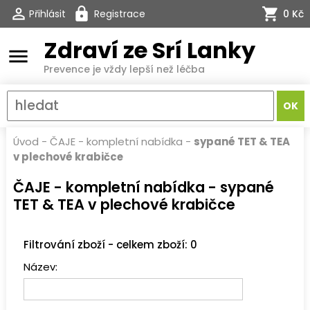
Přihlásit
Registrace
0 Kč
Zdraví ze Srí Lanky
menu
Prevence je vždy lepší než léčba
Úvod
-
ČAJE - kompletní nabídka
-
sypané TET & TEA
v plechové krabičce
ČAJE - kompletní nabídka - sypané
TET & TEA v plechové krabičce
Filtrování zboží - celkem zboží: 0
Název: