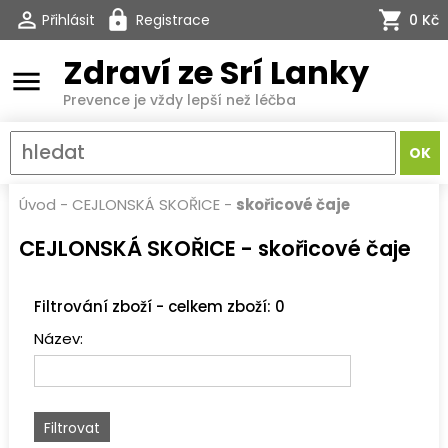
Přihlásit
Registrace
0 Kč
Zdraví ze Srí Lanky
menu
Prevence je vždy lepší než léčba
Úvod
-
CEJLONSKÁ SKOŘICE
-
skořicové čaje
CEJLONSKÁ SKOŘICE - skořicové čaje
Filtrování zboží - celkem zboží: 0
Název: