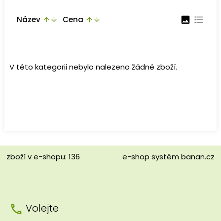
Název
Cena
image
format_list_bulleted
arrow_upward
arrow_downward
arrow_upward
arrow_downward
V této kategorii nebylo nalezeno žádné zboží.
zboží v e-shopu: 136
e-shop
systém
banan.cz
Volejte