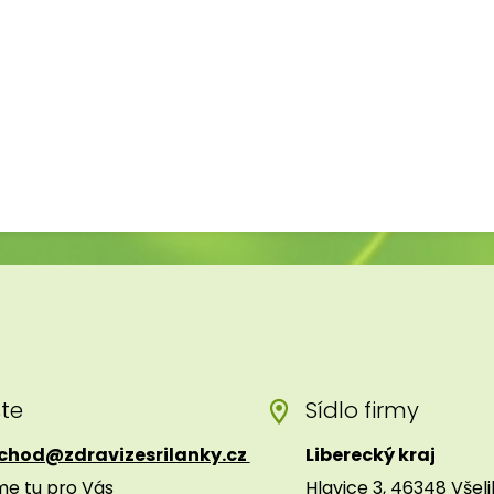
šte
Sídlo firmy
chod@zdravizesrilanky.cz
Liberecký kraj
me tu pro Vás
Hlavice 3, 46348 Všel