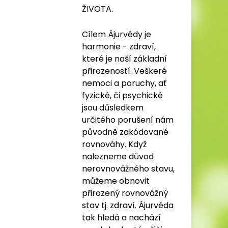
ŽIVOTA.
Cílem Ájurvédy je
harmonie - zdraví,
které je naší základní
přirozeností. Veškeré
nemoci a poruchy, ať
fyzické, či psychické
jsou důsledkem
určitého porušení nám
původně zakódované
rovnováhy. Když
nalezneme důvod
nerovnovážného stavu,
můžeme obnovit
přirozený rovnovážný
stav tj. zdraví. Ájurvéda
tak hledá a nachází