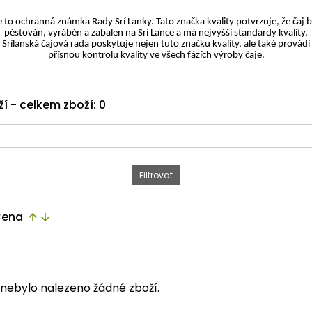
e to ochranná známka Rady Srí Lanky. Tato značka kvality potvrzuje, že čaj b
pěstován, vyráběn a zabalen na Srí Lance a má nejvyšší standardy kvality.
Srílanská čajová rada poskytuje nejen tuto značku kvality, ale také provádí
přísnou kontrolu kvality ve všech fázích výroby čaje.
ží - celkem zboží: 0
ena
arrow_upward
arrow_downward
i nebylo nalezeno žádné zboží.