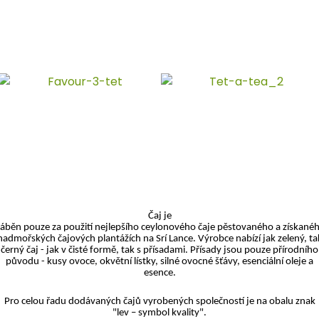
Čaj je
áběn pouze za použití nejlepšího ceylonového čaje pěstovaného a získané
nadmořských čajových plantážích na Srí Lance. Výrobce nabízí jak zelený, ta
černý čaj - jak v čisté formě, tak s přísadami. Přísady jsou pouze přírodního
původu - kusy ovoce, okvětní lístky, silné ovocné šťávy, esenciální oleje a
esence.
Pro celou řadu dodávaných čajů vyrobených společností je na obalu znak
"lev – symbol kvality".