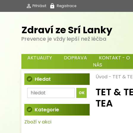
Přihlásit
Registrace
Zdraví ze Srí Lanky
Prevence je vždy lepší než léčba
AKTUALITY
DOPRAVA
KONTAKT - O
NÁS
Úvod
-
TET & TE
Hledat
TET & T
TEA
Kategorie
Zboží v akci