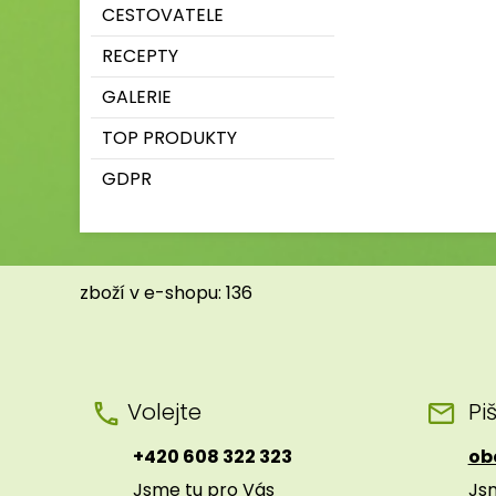
CESTOVATELE
RECEPTY
GALERIE
TOP PRODUKTY
GDPR
zboží v e-shopu: 136
Volejte
Pi
+420 608 322 323
ob
Jsme tu pro Vás
Js