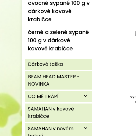
ovocné sypané 100 g v
dárkové kovové
krabičce
černé a zelené sypané
100 g v dárkové
kovové krabičce
Dárková taška
BEAM HEAD MASTER -
NOVINKA
CO MĚ TRÁPÍ
expand_more
vyr
SAMAHAN v kovové
krabičce
SAMAHAN v novém
expand_more
balení