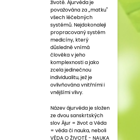
životě. Ájurvéda je
považována za „matku"
všech léčebných
systémů. Nejdokonaleji
propracovaný systém
medicíny, který
důsledně vnímá
člověka v jeho
komplexnosti a jako
zcela jedinečnou
individualitu, jež je
ovlivňována vnitřními i
vnějšími vlivy.
Název ájurvéda je složen
ze dvou sanskrtských
slov Ájur = život a Véda
= věda či nauka, neboli
VĚDA O ŽIVOTĚ - NAUKA