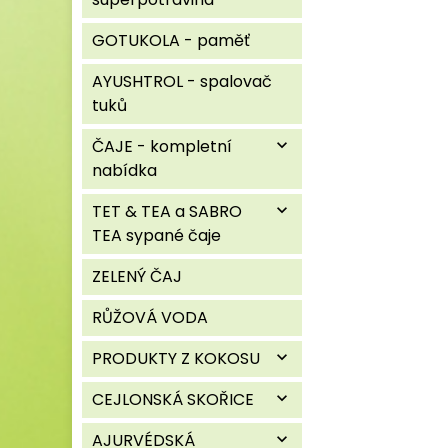
GOTUKOLA - paměť
AYUSHTROL - spalovač
tuků
ČAJE - kompletní
expand_more
nabídka
TET & TEA a SABRO
expand_more
TEA sypané čaje
ZELENÝ ČAJ
RŮŽOVÁ VODA
PRODUKTY Z KOKOSU
expand_more
CEJLONSKÁ SKOŘICE
expand_more
AJURVÉDSKÁ
expand_more