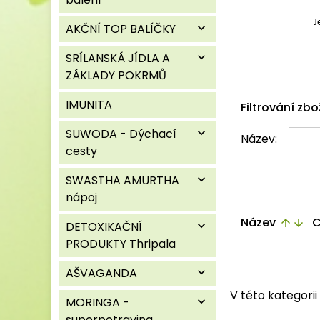
J
AKČNÍ TOP BALÍČKY
expand_more
SRÍLANSKÁ JÍDLA A
expand_more
ZÁKLADY POKRMŮ
IMUNITA
Filtrování zbo
SUWODA - Dýchací
expand_more
Název:
cesty
SWASTHA AMURTHA
expand_more
nápoj
Název
C
arrow_upward
arrow_downward
DETOXIKAČNÍ
expand_more
PRODUKTY Thripala
AŠVAGANDA
expand_more
V této kategori
MORINGA -
expand_more
superpotravina