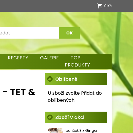
0 Kč
RECEPTY
GALERIE
TOP
PRODUKTY
Oblíbené
 - TET &
U zboží zvolte Přidat do
oblíbených.
Zboží v akci
balíček 3 x Ginger