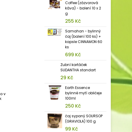
Coffee (zázvorová
káva) - balení 10 x 2
g
255 Kč
Samahan - bylinný
čaj (balení 100 ks) +
kapsle CINNAMON 60
ks
699 Kč
Zubní kartáček
SUDANTHA standart
29 Kč
Earth Essence
bylinné mytí obličeje
ho v
100ml
k
250 Kč
čaj sypaný SOURSOP
(GRAVIOLA) 100 g
99 Kč