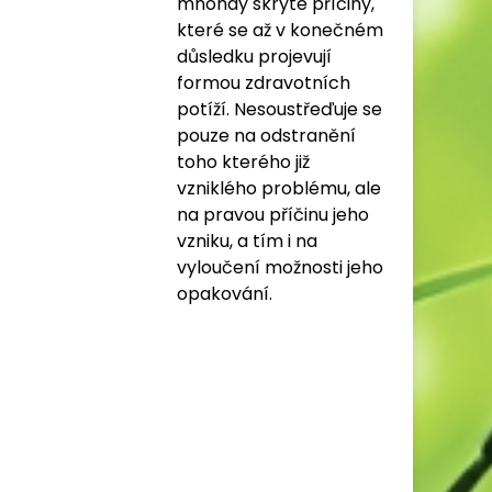
mnohdy skryté příčiny,
které se až v konečném
důsledku projevují
formou zdravotních
potíží. Nesoustřeďuje se
pouze na odstranění
toho kterého již
vzniklého problému, ale
na pravou příčinu jeho
vzniku, a tím i na
vyloučení možnosti jeho
opakování.