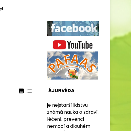
yl
ÁJURVÉDA
image
format_list_bulleted
je nejstarší lidstvu
známá nauka o zdraví,
léčení, prevenci
nemocí a dlouhém