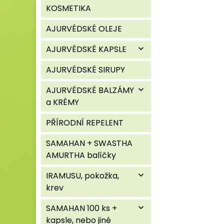
KOSMETIKA
AJURVÉDSKÉ OLEJE
AJURVÉDSKÉ KAPSLE
expand_more
AJURVÉDSKÉ SIRUPY
AJURVÉDSKÉ BALZÁMY
expand_more
a KRÉMY
PŘÍRODNÍ REPELENT
SAMAHAN + SWASTHA
AMURTHA balíčky
IRAMUSU, pokožka,
expand_more
krev
SAMAHAN 100 ks +
expand_more
kapsle, nebo jiné