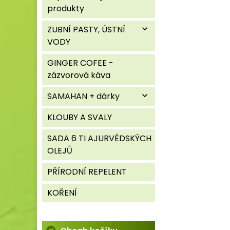
produkty
ZUBNÍ PASTY, ÚSTNÍ
expand_more
VODY
GINGER COFEE -
zázvorová káva
SAMAHAN + dárky
expand_more
KLOUBY A SVALY
SADA 6 TI AJURVÉDSKÝCH
OLEJŮ
PŘÍRODNÍ REPELENT
KOŘENÍ