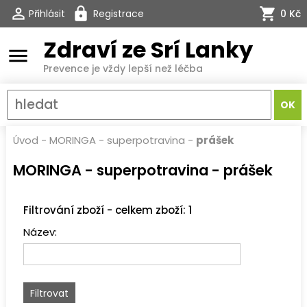
Přihlásit
Registrace
0 Kč
Zdraví ze Srí Lanky
menu
Prevence je vždy lepší než léčba
Úvod
-
MORINGA - superpotravina
-
prášek
MORINGA - superpotravina - prášek
Filtrování zboží - celkem zboží: 1
Název: