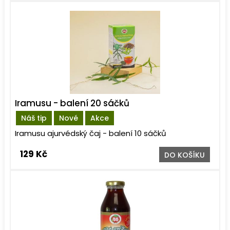
Iramusu - balení 20 sáčků
Náš tip
Nové
Akce
Iramusu ajurvédský čaj - balení 10 sáčků
129 Kč
DO KOŠÍKU