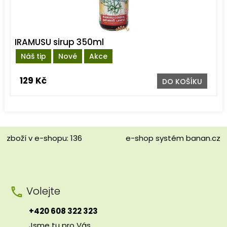
IRAMUSU sirup 350ml
Náš tip
Nové
Akce
129 Kč
DO KOŠÍKU
zboží v e-shopu: 136
e-shop
systém
banan.cz
Volejte
+420 608 322 323
Jsme tu pro Vás