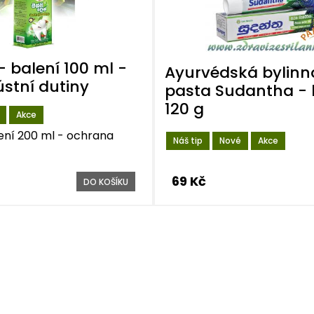
- balení 100 ml -
Ayurvédská bylinn
stní dutiny
pasta Sudantha - 
120 g
Akce
ení 200 ml - ochrana
Náš tip
Nové
Akce
69 Kč
DO KOŠÍKU