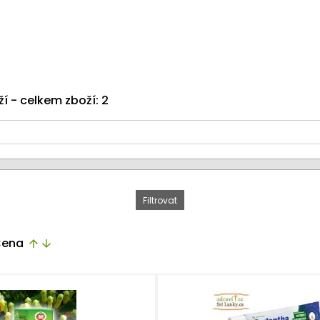
ží - celkem zboží: 2
ena
arrow_upward
arrow_downward