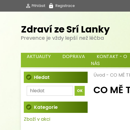
Přihlásit
Registrace
Zdraví ze Srí Lanky
Prevence je vždy lepší než léčba
AKTUALITY
DOPRAVA
KONTAKT - O
NÁS
Úvod
-
CO MĚ T
Hledat
CO MĚ T
Kategorie
Zboží v akci