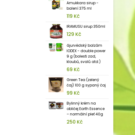
Amukkara sirup -
balení 375 ml
119 Kč
IRAMUSU sirup 350ml
129 Kč
ájurvédský balzám
IODEX - double power
9 g (bolesti zad,
kloubů, svalů atd.)
69 Kč
Green Tea (zelený
čaj) 100 g sypaný čaj
99 Kč
Bylinný krém na
obličej Earth Essence
– normální pleť 40g
250 Kč