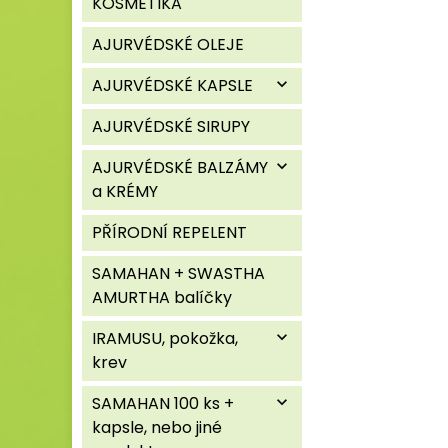
KOSMETIKA
AJURVÉDSKÉ OLEJE
AJURVÉDSKÉ KAPSLE
expand_more
AJURVÉDSKÉ SIRUPY
AJURVÉDSKÉ BALZÁMY
expand_more
a KRÉMY
PŘÍRODNÍ REPELENT
SAMAHAN + SWASTHA
AMURTHA balíčky
IRAMUSU, pokožka,
expand_more
krev
SAMAHAN 100 ks +
expand_more
kapsle, nebo jiné