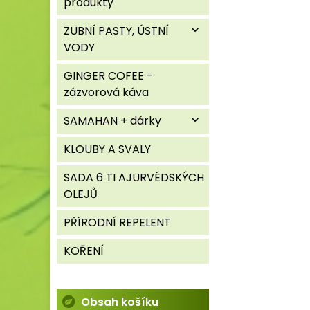
produkty
ZUBNÍ PASTY, ÚSTNÍ
expand_more
VODY
GINGER COFEE -
zázvorová káva
SAMAHAN + dárky
expand_more
KLOUBY A SVALY
SADA 6 TI AJURVÉDSKÝCH
OLEJŮ
PŘÍRODNÍ REPELENT
KOŘENÍ
Obsah košíku