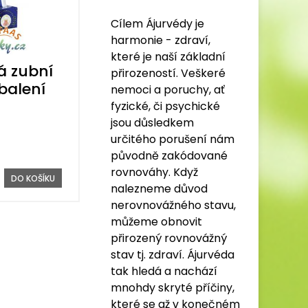
Cílem Ájurvédy je
harmonie - zdraví,
které je naší základní
á zubní
přirozeností. Veškeré
balení
nemoci a poruchy, ať
fyzické, či psychické
jsou důsledkem
určitého porušení nám
původně zakódované
rovnováhy. Když
DO KOŠÍKU
nalezneme důvod
nerovnovážného stavu,
můžeme obnovit
přirozený rovnovážný
stav tj. zdraví. Ájurvéda
tak hledá a nachází
mnohdy skryté příčiny,
které se až v konečném