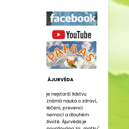
ÁJURVÉDA
je nejstarší lidstvu
známá nauka o zdraví,
léčení, prevenci
nemocí a dlouhém
životě. Ájurvéda je
považována za „matku"