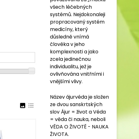
všech léčebných
systémů. Nejdokonaleji
propracovaný systém
medicíny, který
důsledně vnímá
člověka v jeho
komplexnosti a jako
zcela jedinečnou
individualitu, jež je
ovlivňována vnitřními i
vnějšími vlivy.
Název ájurvéda je složen
ze dvou sanskrtských
image
format_list_bulleted
slov Ájur = život a Véda
= věda či nauka, neboli
VĚDA O ŽIVOTĚ - NAUKA
ŽIVOTA.