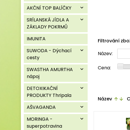
AKČNÍ TOP BALÍČKY
expand_more
SRÍLANSKÁ JÍDLA A
expand_more
ZÁKLADY POKRMŮ
IMUNITA
Filtrování zbo
SUWODA - Dýchací
expand_more
Název:
cesty
Cena:
SWASTHA AMURTHA
expand_more
nápoj
DETOXIKAČNÍ
expand_more
PRODUKTY Thripala
Název
C
arrow_upward
arrow_downward
AŠVAGANDA
expand_more
MORINGA -
expand_more
superpotravina