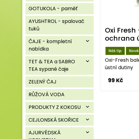
GOTUKOLA - paměť
AYUSHTROL - spalovač
tuků
Oxi Fresh 
ochrana ú
ČAJE - kompletní
expand_more
nabídka
Náš tip
Nové
Oxi-Fresh bal
TET & TEA a SABRO
expand_more
ústní dutiny
TEA sypané čaje
99 Kč
ZELENÝ ČAJ
RŮŽOVÁ VODA
PRODUKTY Z KOKOSU
expand_more
CEJLONSKÁ SKOŘICE
expand_more
AJURVÉDSKÁ
expand_more