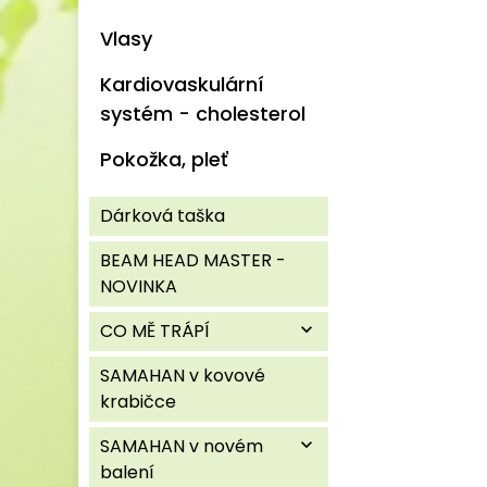
Vlasy
Kardiovaskulární
systém - cholesterol
Pokožka, pleť
Dárková taška
BEAM HEAD MASTER -
NOVINKA
CO MĚ TRÁPÍ
expand_more
SAMAHAN v kovové
krabičce
SAMAHAN v novém
expand_more
balení