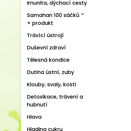
Imunita, dýchací cesty
expand_more
Samahan 100 sáčků
+ produkt
Trávící ústrojí
Duševní zdraví
Tělesná kondice
Dutina ústní, zuby
Klouby, svaly, kosti
Detoxikace, trávení a
hubnutí
Hlava
Hladina cukru