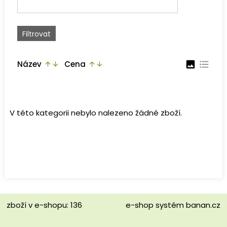
Název
Cena
image
format_list_bulleted
arrow_upward
arrow_downward
arrow_upward
arrow_downward
V této kategorii nebylo nalezeno žádné zboží.
zboží v e-shopu: 136
e-shop
systém
banan.cz