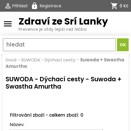
Přihlásit
Registrace
0 Kč
Zdraví ze Srí Lanky
menu
Prevence je vždy lepší než léčba
Úvod
-
SUWODA - Dýchací cesty
-
Suwoda + Swastha
Amurtha
SUWODA - Dýchací cesty - Suwoda +
Swastha Amurtha
Filtrování zboží - celkem zboží: 0
Název: