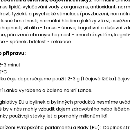
s lipidů, vylučování vody z organizmu, antioxidant, normá
draví, fyzické a psychické stimulace/povzbuzení, normáln
lesné hmotnosti, normální hladina glukózy v krvi, osvěžen
chopnosti, vitalita - tonus - únava, kognitivní a duševní zd
e, přirozená obranyschopnost - imunitní systém, kogniti
e - spánek, bdělost - relaxace
 přípravu:
2-3 minut
0°C
lku čaje doporučujeme použít 2-3 g (1 čajová lžička) čajo
í Lanka Vyrobeno a baleno na Srí Lance.
gislativy EU u bylinek a bylinných produktů nesmíme uvá
é by v nás mohly vzbudit dojem zdravotního nebo léčebné
inky používají stovky let a pomohly miliónům lidí.
ařízení Evropského parlamentu a Rady (EU): Doplněk st