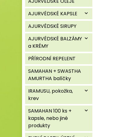
AJURVÉDSKÉ OLEJE
AJURVÉDSKÉ KAPSLE
expand_more
AJURVÉDSKÉ SIRUPY
AJURVÉDSKÉ BALZÁMY
expand_more
a KRÉMY
PŘÍRODNÍ REPELENT
SAMAHAN + SWASTHA
AMURTHA balíčky
IRAMUSU, pokožka,
expand_more
krev
SAMAHAN 100 ks +
expand_more
kapsle, nebo jiné
produkty