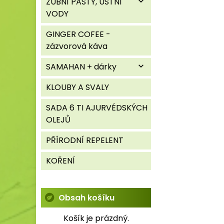
ZUBNÍ PASTY, ÚSTNÍ
expand_more
VODY
GINGER COFEE -
zázvorová káva
SAMAHAN + dárky
expand_more
KLOUBY A SVALY
SADA 6 TI AJURVÉDSKÝCH
OLEJŮ
PŘÍRODNÍ REPELENT
KOŘENÍ
Obsah košíku
Košík je prázdný.