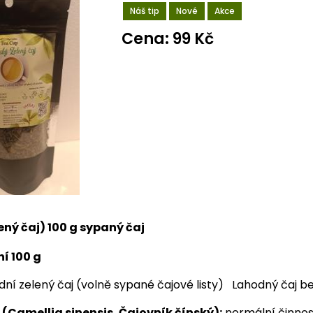
Náš tip
Nové
Akce
Cena: 99 Kč
ený čaj) 100 g sypaný čaj
ní 100 g
ní zelený čaj (volně sypané čajové listy) Lahodný čaj bez
 (Camellia sinensis, Čajovník čínský):
normální činnos