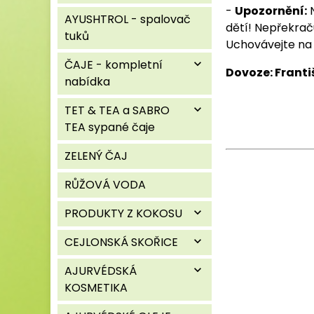
-
Upozornění:
N
AYUSHTROL - spalovač
dětí! Nepřekrač
tuků
Uchovávejte na
ČAJE - kompletní
expand_more
Dovoze: Franti
nabídka
TET & TEA a SABRO
expand_more
TEA sypané čaje
ZELENÝ ČAJ
RŮŽOVÁ VODA
PRODUKTY Z KOKOSU
expand_more
CEJLONSKÁ SKOŘICE
expand_more
AJURVÉDSKÁ
expand_more
KOSMETIKA