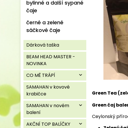
bylinné a další sypané
čaje
černé a zelené
sáčkové čaje
Dárková taška
BEAM HEAD MASTER -
NOVINKA
CO MĚ TRÁPÍ
expand_more
SAMAHAN v kovové
Green Tea (zel
krabičce
Green čaj bale
SAMAHAN v novém
expand_more
balení
Ceylonský přírod
AKČNÍ TOP BALÍČKY
expand_more
Zelený čaj