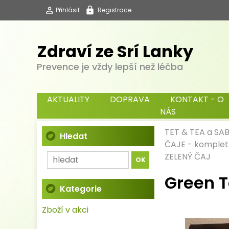
Přihlásit
Registrace
Zdraví ze Srí Lanky
Prevence je vždy lepší než léčba
AKTUALITY
DOPRAVA
KONTAKT - O
NÁS
TET & TEA a SA
Hledat
ČAJE - komplet
ZELENÝ ČAJ
Green T
Kategorie
Zboží v akci