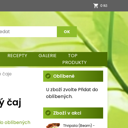
0 Kč
RECEPTY
GALERIE
TOP
PRODUKTY
é čaje
Oblíbené
U zboží zvolte Přidat do
oblíbených.
ý čaj
Zboží v akci
do oblíbených
Thripala (Beam) -