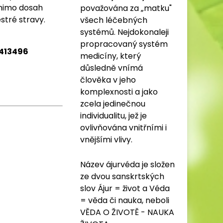
 mimo dosah
považována za „matku"
stré stravy.
všech léčebných
systémů. Nejdokonaleji
propracovaný systém
 413496
medicíny, který
důsledně vnímá
člověka v jeho
komplexnosti a jako
zcela jedinečnou
individualitu, jež je
ovlivňována vnitřními i
vnějšími vlivy.
Název ájurvéda je složen
ze dvou sanskrtských
slov Ájur = život a Véda
= věda či nauka, neboli
VĚDA O ŽIVOTĚ - NAUKA