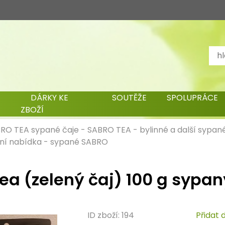
DÁRKY KE
SOUTĚŽE
SPOLUPRÁCE
ZBOŽÍ
BRO TEA sypané čaje
-
SABRO TEA
-
bylinné a další sypan
ní nabídka
-
sypané SABRO
ea (zelený čaj) 100 g sypan
ID zboží: 194
Přidat 