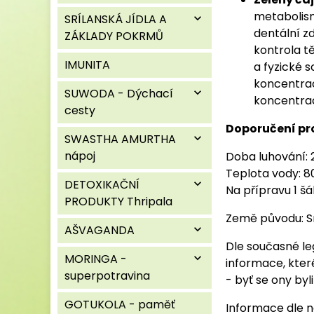
metabolismu
SRÍLANSKÁ JÍDLA A
expand_more
dentální z
ZÁKLADY POKRMŮ
kontrola tě
IMUNITA
a fyzické s
koncentrac
SUWODA - Dýchací
expand_more
koncentrac
cesty
Doporučení pro
SWASTHA AMURTHA
expand_more
nápoj
Doba luhování: 
Teplota vody: 8
DETOXIKAČNÍ
expand_more
Na přípravu 1 šá
PRODUKTY Thripala
Země původu: Sr
AŠVAGANDA
expand_more
Dle současné le
MORINGA -
expand_more
informace, kter
superpotravina
- byť se ony byl
GOTUKOLA - paměť
Informace dle n