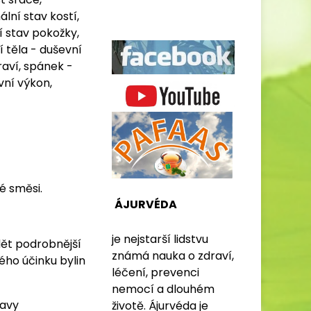
lní stav kostí,
í stav pokožky,
í těla - duševní
raví, spánek -
vní výkon,
vé směsi.
ÁJURVÉDA
je nejstarší lidstvu
dět podrobnější
známá nauka o zdraví,
ho účinku bylin
léčení, prevenci
nemocí a dlouhém
ravy
životě. Ájurvéda je