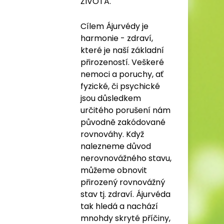
ŽIVOTA.
Cílem Ájurvédy je
harmonie - zdraví,
které je naší základní
přirozeností. Veškeré
nemoci a poruchy, ať
fyzické, či psychické
jsou důsledkem
určitého porušení nám
původně zakódované
rovnováhy. Když
nalezneme důvod
nerovnovážného stavu,
můžeme obnovit
přirozený rovnovážný
stav tj. zdraví. Ájurvéda
tak hledá a nachází
mnohdy skryté příčiny,