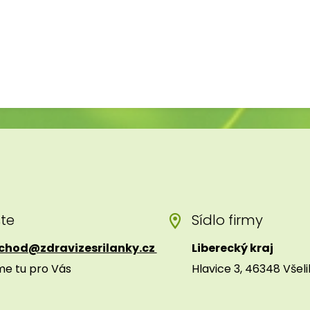
šte
Sídlo firmy
chod@zdravizesrilanky.cz
Liberecký kraj
me tu pro Vás
Hlavice 3, 46348 Všel