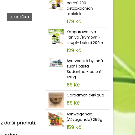
balení 200
detoxikačních
tabletek
DO KOŠÍKU
179 Kč
Kapparawalliya
Paniya /Rýmovník
sirup)- balení 200 ml
129 Kč
Ayurvédská bylinná
zubní pasta
Sudantha - balení
120 g
69 Kč
Cardamon celý 20g
89 Kč
Ashwaganda
(Ašvaganda) 250g
 další příchuti.
159 Kč
t srdce,