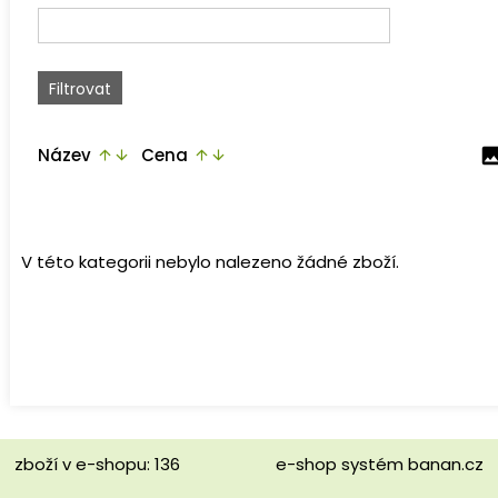
Název
Cena
ima
arrow_upward
arrow_downward
arrow_upward
arrow_downward
V této kategorii nebylo nalezeno žádné zboží.
zboží v e-shopu: 136
e-shop
systém
banan.cz