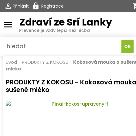
Přihlásit
Registrace
Zdraví ze Srí Lanky
menu
Prevence je vždy lepší než léčba
Úvod
-
PRODUKTY Z KOKOSU
-
Kokosová mouka a sušen
mléko
PRODUKTY Z KOKOSU - Kokosová mouka
sušené mléko