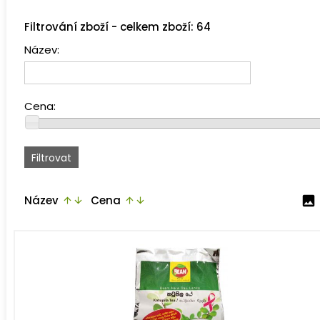
Filtrování zboží - celkem zboží: 64
Název:
Cena:
Název
Cena
image
arrow_upward
arrow_downward
arrow_upward
arrow_downward