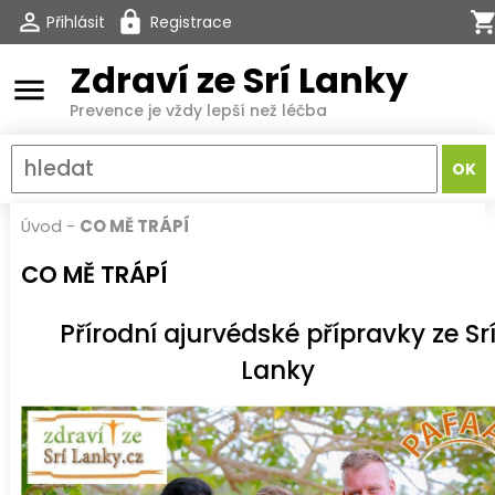
Přihlásit
Registrace
Zdraví ze Srí Lanky
menu
Prevence je vždy lepší než léčba
Úvod
-
CO MĚ TRÁPÍ
CO MĚ TRÁPÍ
Přírodní ajurvédské přípravky ze Sr
Lanky