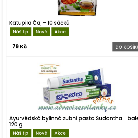
Katupila Čaj – 10 sáčků
Náš tip
Nové
Akce
79 Kč
DO KOŠÍK
Ayurvédská bylinná zubní pasta Sudantha - bal
120 g
Náš tip
Nové
Akce