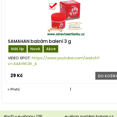
SAMAHAN balzám balení 3 g
Náš tip
Nové
Akce
VIDEO SPOT:
https://www.youtube.com/watch?
v=44AYRClit_k
29 Kč
DO KOŠÍK
« První
1
zboží v e-shopu: 136
e-shop
systém
banan.cz