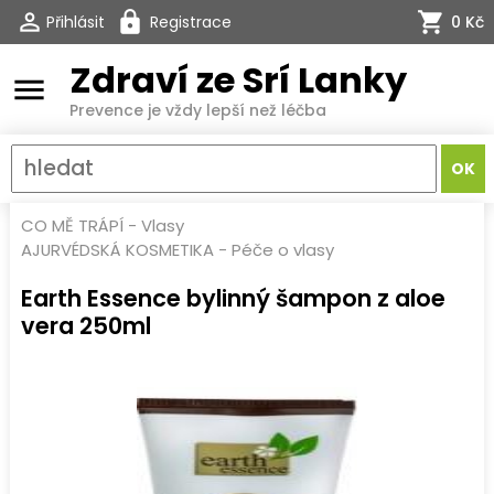
Přihlásit
Registrace
0 Kč
Zdraví ze Srí Lanky
menu
Prevence je vždy lepší než léčba
CO MĚ TRÁPÍ
-
Vlasy
AJURVÉDSKÁ KOSMETIKA
-
Péče o vlasy
Earth Essence bylinný šampon z aloe
vera 250ml