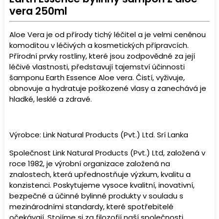
vera 250ml
Aloe Vera
je od přírody tichý léčitel a je velmi ceněnou
komoditou v léčivých a kosmetických přípravcích.
Přírodní prvky rostliny, které jsou zodpovědné za její
léčivé vlastnosti, představují tajemství účinnosti
šamponu Earth Essence Aloe vera. Čistí, vyživuje,
obnovuje a hydratuje poškozené vlasy a zanechává je
hladké, lesklé a zdravé.
Výrobce: Link Natural Products (Pvt.) Ltd. Srí Lanka
Společnost Link Natural Products (Pvt.) Ltd, založená v
roce 1982, je výrobní organizace založená na
znalostech, která upřednostňuje výzkum, kvalitu a
konzistenci. Poskytujeme vysoce kvalitní, inovativní,
bezpečné a účinné bylinné produkty v souladu s
mezinárodními standardy, které spotřebitelé
očekávají. Stojíme si za filozofií naší společnosti