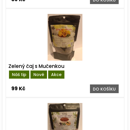
Zelený čaj s Mučenkou
Náš tip
Nové
Akce
99 Kč
DO KOŠÍKU