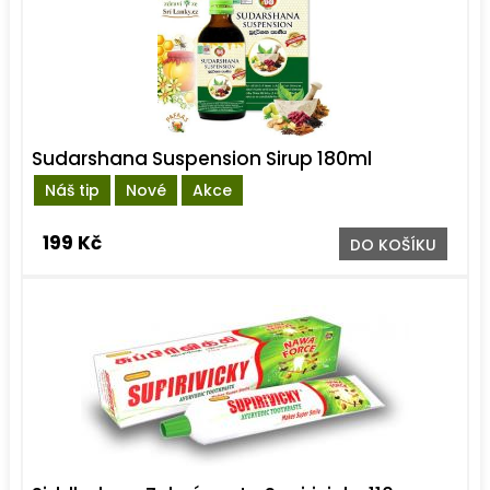
Sudarshana Suspension Sirup 180ml
Náš tip
Nové
Akce
199 Kč
DO KOŠÍKU