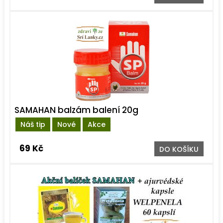
SAMAHAN balzám balení 20g
Náš tip
Nové
Akce
69 Kč
DO KOŠÍKU