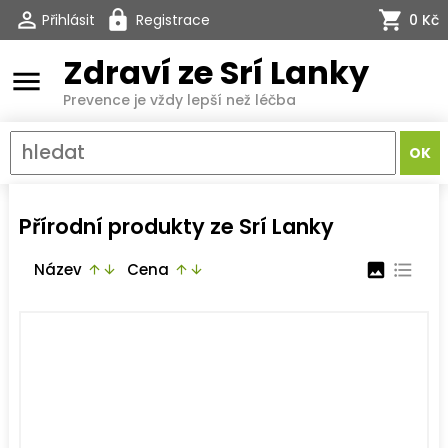
Přihlásit
Registrace
0 Kč
Zdraví ze Srí Lanky
menu
Prevence je vždy lepší než léčba
Přírodní produkty ze Srí Lanky
Název
Cena
image
format_list_bulleted
arrow_upward
arrow_downward
arrow_upward
arrow_downward