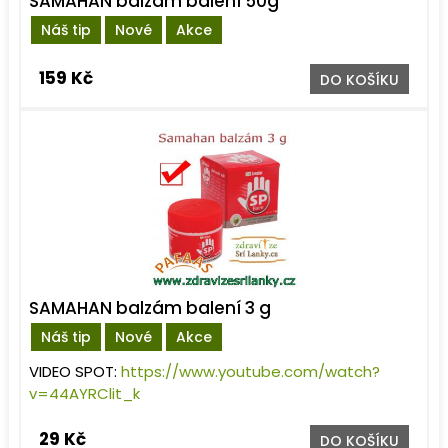
SAMAHAN balzám balení 50g
Náš tip
Nové
Akce
159 Kč
DO KOŠÍKU
SAMAHAN balzám balení 3 g
Náš tip
Nové
Akce
VIDEO SPOT:
https://www.youtube.com/watch?
v=44AYRClit_k
29 Kč
DO KOŠÍKU