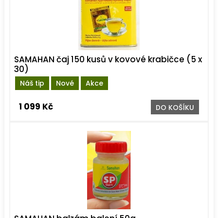
SAMAHAN čaj 150 kusů v kovové krabičce (5 x
30)
Náš tip
Nové
Akce
1 099 Kč
DO KOŠÍKU