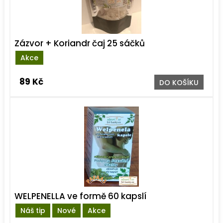
Zázvor + Koriandr čaj 25 sáčků
Akce
89 Kč
DO KOŠÍKU
WELPENELLA ve formě 60 kapslí
Náš tip
Nové
Akce