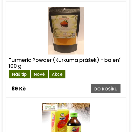
Turmeric Powder (Kurkuma prášek) - balení
100 g
Náš tip
Nové
Akce
89 Kč
DO KOŠÍKU