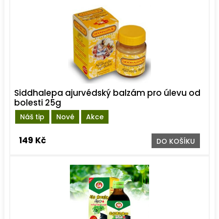
Siddhalepa ajurvédský balzám pro úlevu od
bolesti 25g
Náš tip
Nové
Akce
149 Kč
DO KOŠÍKU