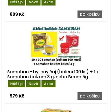
Náš tip
Nové
Akce
699 Kč
DO KOŠÍKU
Samahan - bylinný čaj (balení 100 ks) + 1 x
Samahan balzám 3 g, nebo Beam 5g
Náš tip
Nové
Akce
579 Kč
DO KOŠÍKU