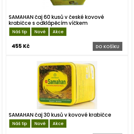
SAMAHAN čaj 60 kusů v české kovové
krabičce s odklápěcím víčkem
Náš tip
Nové
Akce
455 Kč
DO KOŠÍKU
SAMAHAN čaj 30 kusů v kovové krabičce
Náš tip
Nové
Akce