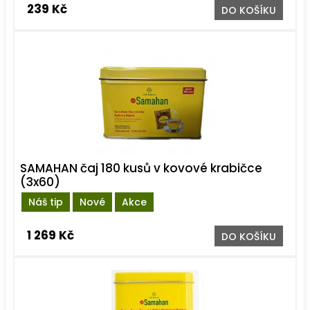
239 Kč
DO KOŠÍKU
SAMAHAN čaj 180 kusů v kovové krabičce
(3x60)
Náš tip
Nové
Akce
1 269 Kč
DO KOŠÍKU