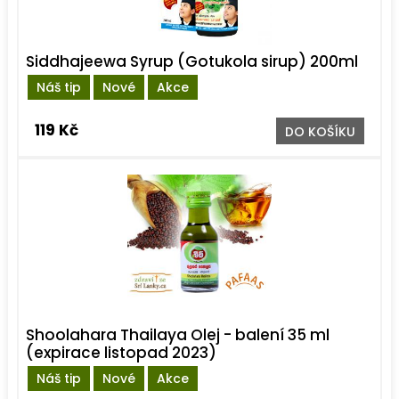
Siddhajeewa Syrup (Gotukola sirup) 200ml
Náš tip
Nové
Akce
119 Kč
DO KOŠÍKU
Shoolahara Thailaya Olej - balení 35 ml
(expirace listopad 2023)
Náš tip
Nové
Akce