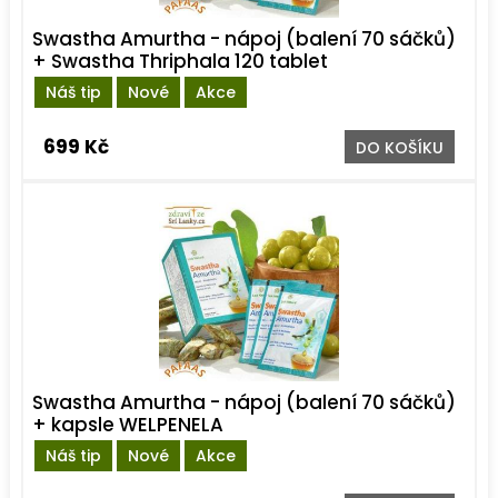
Swastha Amurtha - nápoj (balení 70 sáčků)
+ Swastha Thriphala 120 tablet
Náš tip
Nové
Akce
699 Kč
DO KOŠÍKU
Swastha Amurtha - nápoj (balení 70 sáčků)
+ kapsle WELPENELA
Náš tip
Nové
Akce