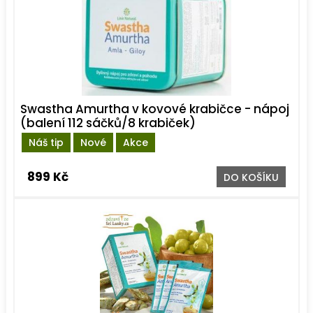
Swastha Amurtha v kovové krabičce - nápoj
(balení 112 sáčků/8 krabiček)
Náš tip
Nové
Akce
899 Kč
DO KOŠÍKU