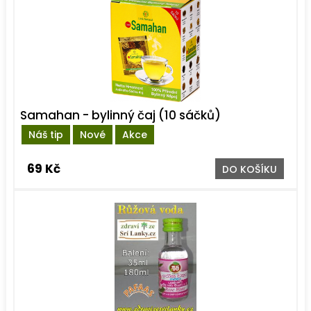
Samahan - bylinný čaj (10 sáčků)
Náš tip
Nové
Akce
69 Kč
DO KOŠÍKU