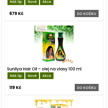
Náš tip
Nové
Akce
679 Kč
DO KOŠÍKU
Sunilya Hair Oil – olej na vlasy 100 ml
Náš tip
Nové
Akce
119 Kč
DO KOŠÍKU