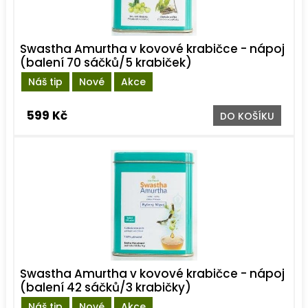
Swastha Amurtha v kovové krabičce - nápoj
(balení 70 sáčků/5 krabiček)
Náš tip
Nové
Akce
599 Kč
DO KOŠÍKU
Swastha Amurtha v kovové krabičce - nápoj
(balení 42 sáčků/3 krabičky)
Náš tip
Nové
Akce