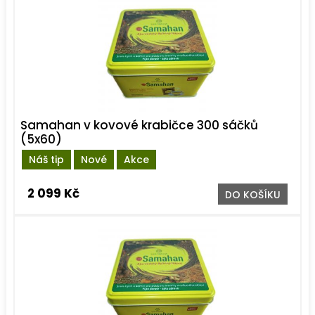
Samahan v kovové krabičce 300 sáčků
(5x60)
Náš tip
Nové
Akce
2 099 Kč
DO KOŠÍKU