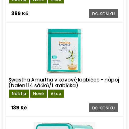
369 Kč
DO KOŠÍKU
Swastha Amurtha v kovové krabičce - nápoj
(balení 14 sáčků/1 krabička)
Náš tip
Nové
Akce
139 Kč
DO KOŠÍKU