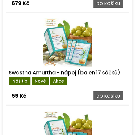
679 Kč
DO KOŠÍKU
Swastha Amurtha - nápoj (balení 7 sáčků)
Náš tip
Nové
Akce
59 Kč
DO KOŠÍKU