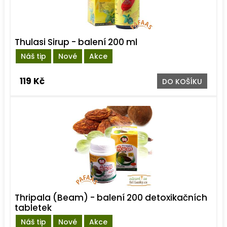
Thulasi Sirup - balení 200 ml
Náš tip
Nové
Akce
119 Kč
DO KOŠÍKU
Thripala (Beam) - balení 200 detoxikačních
tabletek
Náš tip
Nové
Akce