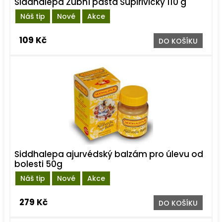
Siddhalepa Zubní pasta Supirivicky 110 g
Náš tip
Nové
Akce
109 Kč
DO KOŠÍKU
Siddhalepa ajurvédský balzám pro úlevu od
bolesti 50g
Náš tip
Nové
Akce
279 Kč
DO KOŠÍKU