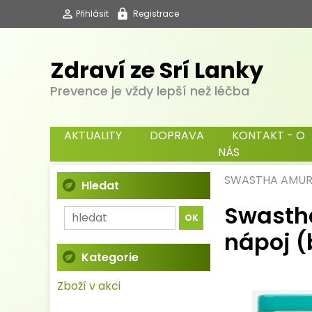
Přihlásit
Registrace
Zdraví ze Srí Lanky
Prevence je vždy lepší než léčba
AKTUALITY
DOPRAVA
KONTAKT - O
NÁS
SWASTHA AMUR
Hledat
Swastha
nápoj (
Kategorie
Zboží v akci