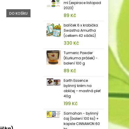
ml (expirace listopad
2023)
DO KOŠÍKU
89 Kč
balíček 6 x krabička
Swastha Amurtha
(celkem 42 sáčků)
330 Kč
Turmeric Powder
(Kurkuma prášek) -
balení 100 g
89 Kč
Earth Essence
bylinný krém na
obličej – mastná pleť
40g
199 Kč
Samahan - bylinný
čaj (balení 100 ks) +
kapsle CINNAMON 60
bička)
ks