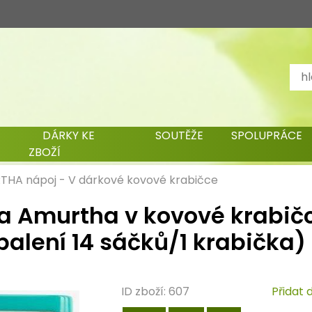
DÁRKY KE
SOUTĚŽE
SPOLUPRÁCE
ZBOŽÍ
THA nápoj
-
V dárkové kovové krabičce
 Amurtha v kovové krabič
balení 14 sáčků/1 krabička)
ID zboží: 607
Přidat 