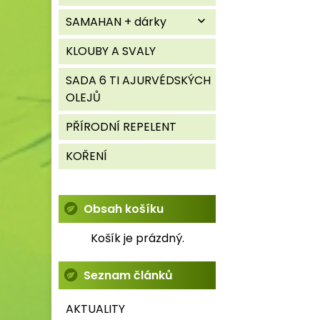
SAMAHAN + dárky
expand_more
KLOUBY A SVALY
SADA 6 TI AJURVÉDSKÝCH
OLEJŮ
PŘÍRODNÍ REPELENT
KOŘENÍ
Obsah košíku
Košík je prázdný.
Seznam článků
AKTUALITY