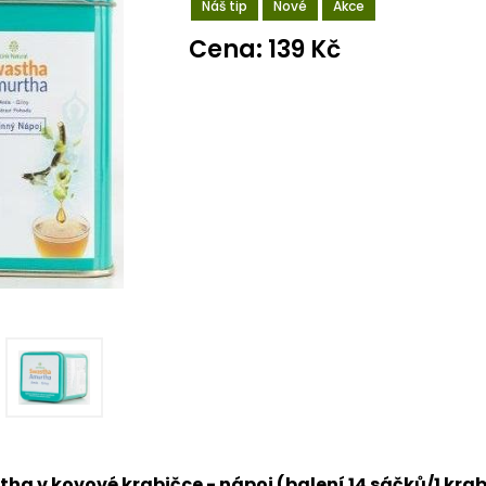
Náš tip
Nové
Akce
Cena: 139 Kč
a v kovové krabičce - nápoj (balení 14 sáčků/1 kra