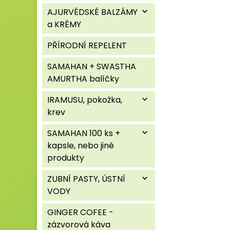
AJURVÉDSKÉ BALZÁMY
expand_more
a KRÉMY
PŘÍRODNÍ REPELENT
SAMAHAN + SWASTHA
AMURTHA balíčky
IRAMUSU, pokožka,
expand_more
krev
SAMAHAN 100 ks +
expand_more
kapsle, nebo jiné
produkty
ZUBNÍ PASTY, ÚSTNÍ
expand_more
VODY
GINGER COFEE -
zázvorová káva