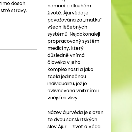
 mimo dosah
nemocí a dlouhém
stré stravy.
životě. Ájurvéda je
považována za „matku"
všech léčebných
systémů. Nejdokonaleji
propracovaný systém
medicíny, který
důsledně vnímá
člověka v jeho
komplexnosti a jako
zcela jedinečnou
individualitu, jež je
ovlivňována vnitřními i
vnějšími vlivy.
Název ájurvéda je složen
ze dvou sanskrtských
slov Ájur = život a Véda