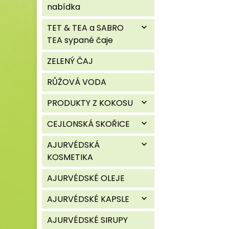
nabídka
TET & TEA a SABRO
expand_more
TEA sypané čaje
ZELENÝ ČAJ
RŮŽOVÁ VODA
PRODUKTY Z KOKOSU
expand_more
CEJLONSKÁ SKOŘICE
expand_more
AJURVÉDSKÁ
expand_more
KOSMETIKA
AJURVÉDSKÉ OLEJE
AJURVÉDSKÉ KAPSLE
expand_more
AJURVÉDSKÉ SIRUPY