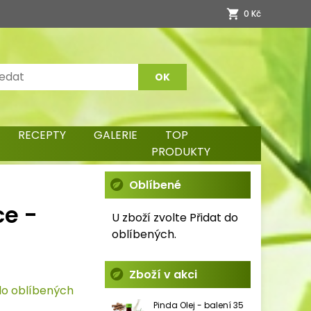
0 Kč
RECEPTY
GALERIE
TOP
PRODUKTY
Oblíbené
ce -
U zboží zvolte Přidat do
oblíbených.
Zboží v akci
do oblíbených
Pinda Olej - balení 35