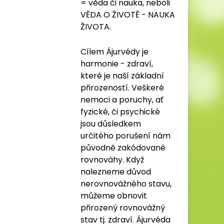
= věda či nauka, neboli
VĚDA O ŽIVOTĚ - NAUKA
ŽIVOTA.
Cílem Ájurvédy je
harmonie - zdraví,
které je naší základní
přirozeností. Veškeré
nemoci a poruchy, ať
fyzické, či psychické
jsou důsledkem
určitého porušení nám
původně zakódované
rovnováhy. Když
nalezneme důvod
nerovnovážného stavu,
můžeme obnovit
přirozený rovnovážný
stav tj. zdraví. Ájurvéda