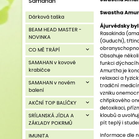
Samahan
Swastha Amurth
Dárková taška
Ájurvédsky by
BEAM HEAD MASTER -
Rasakinda (amal
NOVINKA
(Guduchi), třti
obranyschopnost
CO MĚ TRÁPÍ
expand_more
Obsahuje několi
SAMAHAN v kovové
funkci dýchacíh
krabičce
Amurtha je konc
relaxaci a fyzi
SAMAHAN v novém
expand_more
tradiční medicín
balení
vzniku onemocně
chřipkového on
AKČNÍ TOP BALÍČKY
expand_more
detoxikaci, pří
kloubů a uvolňuj
SRÍLANSKÁ JÍDLA A
expand_more
pít teplý i stud
ZÁKLADY POKRMŮ
Informace dle n
IMUNITA