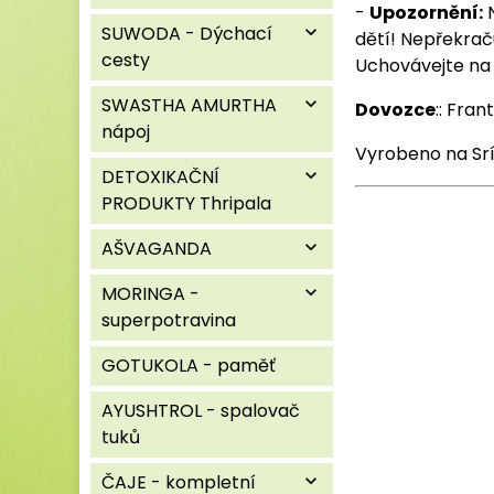
-
Upozornění:
N
SUWODA - Dýchací
expand_more
dětí! Nepřekrač
cesty
Uchovávejte na
SWASTHA AMURTHA
expand_more
Dovozce
:: Fran
nápoj
Vyrobeno na Sr
DETOXIKAČNÍ
expand_more
PRODUKTY Thripala
AŠVAGANDA
expand_more
MORINGA -
expand_more
superpotravina
GOTUKOLA - paměť
AYUSHTROL - spalovač
tuků
ČAJE - kompletní
expand_more