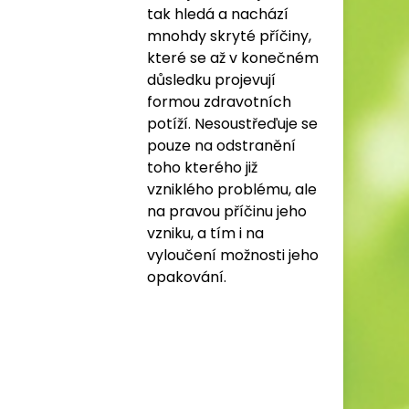
tak hledá a nachází
mnohdy skryté příčiny,
které se až v konečném
důsledku projevují
formou zdravotních
potíží. Nesoustřeďuje se
pouze na odstranění
toho kterého již
vzniklého problému, ale
na pravou příčinu jeho
vzniku, a tím i na
vyloučení možnosti jeho
opakování.