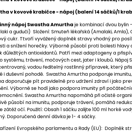
a v kovové krabičce - nápoj (balení 14 sáčků/1 kra
linný nápoj Swastha Amurtha
je kombinací dvou bylin –
aki a guduči) Složení: Smuteň lékařská (Amalaki, Amla), 
nový cukr. Ttvoří vyvážený doplněk stravy vhodný pro posí
i a snížení horečky. Výborně působí proti bolesti hlavy 
k důležitých antioxidantů. Patří mezi adaptogeny a přispí
o systému, trávení, močových cest, jater i kloubů. Nápoj
entrovaný, vodou ředitelný rostlinný přípravek, který při
cké i duševní pohodě. Swastha Amurtha podporuje imunitu, 
a doporučuje pít pravidelně pro udržení zdraví i jako pre
ní. Výborně se hodí jako podpora imunity při počáteční
emocnění. Swastha Amurtha napomáhá při očistě organ
znivě působí na imunitu, podporuje trávení, pomáhá reduk
e zátěž očí. Použití: Obsah 1 sáčku zalijte 100 ml horké vo
ený. Doporučená denní dávka je 1- 4 sáčky.
ařízení Evropského parlamentu a Rady (EU): Doplněk st