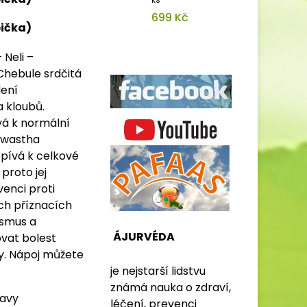
699 Kč
bička)
 Neli –
Chebule srdčitá
lení
a kloubů.
vá k normální
 Swastha
spívá k celkové
proto jej
venci proti
ch příznacích
ismus a
ÁJURVÉDA
ovat bolest
dy. Nápoj můžete
je nejstarší lidstvu
známá nauka o zdraví,
ravy
léčení, prevenci