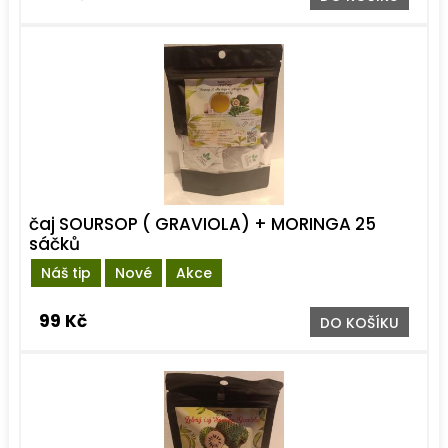
čaj SOURSOP ( GRAVIOLA) + MORINGA 25
sáčků
Náš tip
Nové
Akce
99 Kč
DO KOŠÍKU