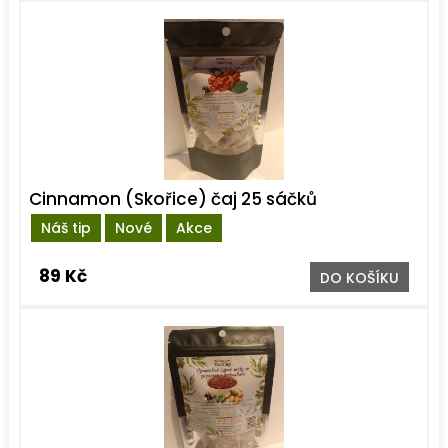
Cinnamon (Skořice) čaj 25 sáčků
Náš tip
Nové
Akce
89 Kč
DO KOŠÍKU