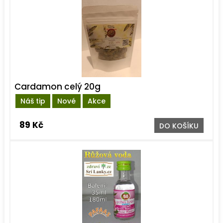
Cardamon celý 20g
Náš tip
Nové
Akce
89 Kč
DO KOŠÍKU