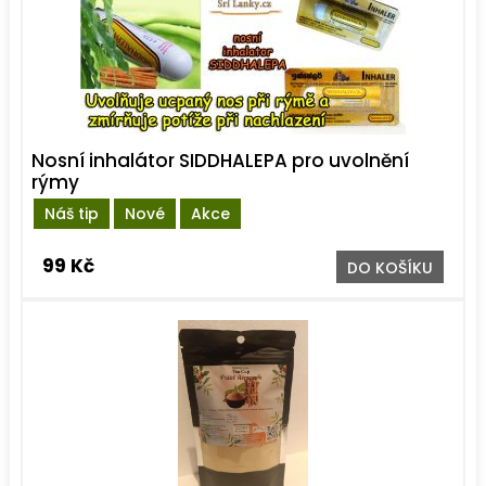
Nosní inhalátor SIDDHALEPA pro uvolnění
rýmy
Náš tip
Nové
Akce
99 Kč
DO KOŠÍKU