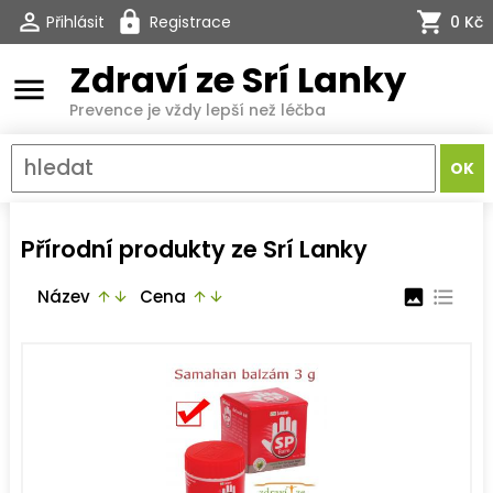
Přihlásit
Registrace
0 Kč
Zdraví ze Srí Lanky
menu
Prevence je vždy lepší než léčba
Přírodní produkty ze Srí Lanky
Název
Cena
image
format_list_bulleted
arrow_upward
arrow_downward
arrow_upward
arrow_downward