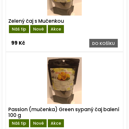
Zelený čaj s Mučenkou
Náš tip
Nové
Akce
99 Kč
DO KOŠÍKU
Passion (mučenka) Green sypaný čaj balení
100 g
Náš tip
Nové
Akce