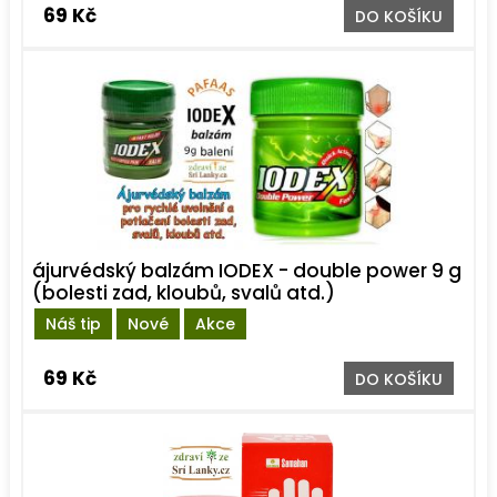
69 Kč
DO KOŠÍKU
ájurvédský balzám IODEX - double power 9 g
(bolesti zad, kloubů, svalů atd.)
Náš tip
Nové
Akce
69 Kč
DO KOŠÍKU