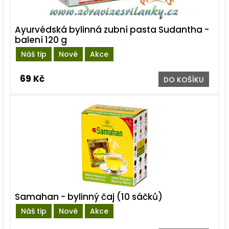
Ayurvédská bylinná zubní pasta Sudantha -
balení 120 g
Náš tip
Nové
Akce
69 Kč
DO KOŠÍKU
Samahan - bylinný čaj (10 sáčků)
Náš tip
Nové
Akce