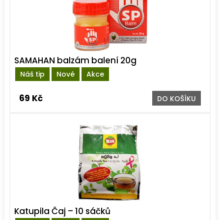
SAMAHAN balzám balení 20g
Náš tip
Nové
Akce
69 Kč
DO KOŠÍKU
Katupila Čaj – 10 sáčků