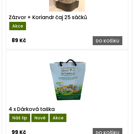
Zázvor + Koriandr čaj 25 sáčků
Akce
89 Kč
DO KOŠÍKU
4 x Dárková taška
Náš tip
Nové
Akce
99 Kč
DO KOŠÍKU