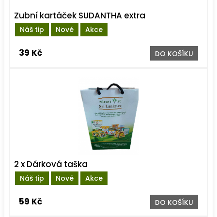
Zubní kartáček SUDANTHA extra
Náš tip
Nové
Akce
39 Kč
DO KOŠÍKU
2 x Dárková taška
Náš tip
Nové
Akce
59 Kč
DO KOŠÍKU