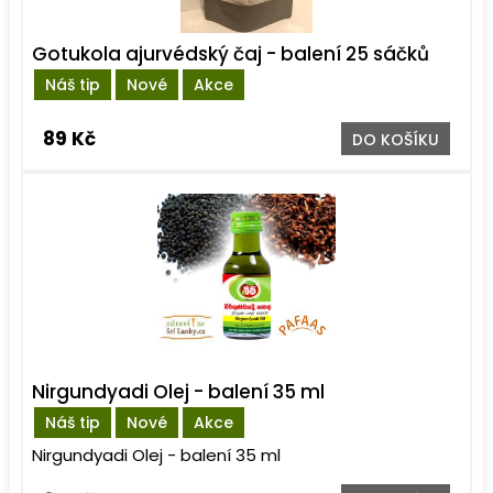
Gotukola ajurvédský čaj - balení 25 sáčků
Náš tip
Nové
Akce
89 Kč
DO KOŠÍKU
Nirgundyadi Olej - balení 35 ml
Náš tip
Nové
Akce
Nirgundyadi Olej - balení 35 ml