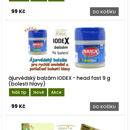
99 Kč
DO KOŠÍKU
ájurvédský balzám IODEX - head fast 9 g
(bolesti hlavy)
Náš tip
Nové
Akce
99 Kč
DO KOŠÍKU