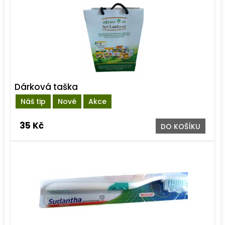
Dárková taška
Náš tip
Nové
Akce
35 Kč
DO KOŠÍKU