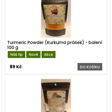
Turmeric Powder (Kurkuma prášek) - balení
100 g
Náš tip
Nové
Akce
89 Kč
DO KOŠÍKU