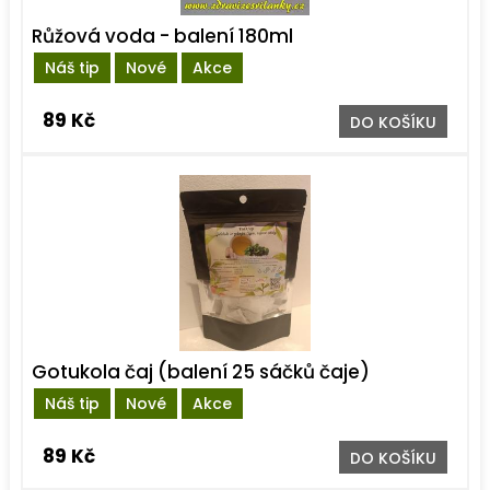
Růžová voda - balení 180ml
Náš tip
Nové
Akce
89 Kč
DO KOŠÍKU
Gotukola čaj (balení 25 sáčků čaje)
Náš tip
Nové
Akce
89 Kč
DO KOŠÍKU