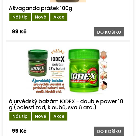
Ašvaganda prášek 100g
Náš tip
Nové
Akce
99 Kč
DO KOŠÍKU
ájurvédský balzám IODEX - double power 18
g (bolesti zad, kloubů, svalů atd.)
Náš tip
Nové
Akce
99 Kč
DO KOŠÍKU