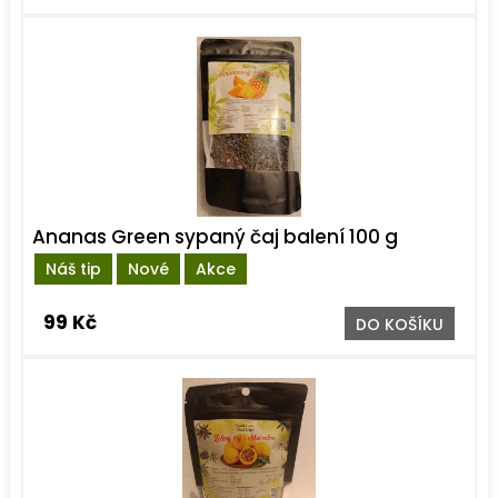
Ananas Green sypaný čaj balení 100 g
Náš tip
Nové
Akce
99 Kč
DO KOŠÍKU