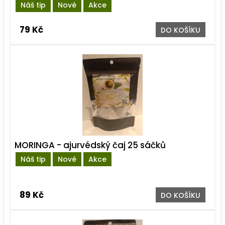
Náš tip
Nové
Akce
79 Kč
DO KOŠÍKU
MORINGA - ajurvédský čaj 25 sáčků
Náš tip
Nové
Akce
89 Kč
DO KOŠÍKU