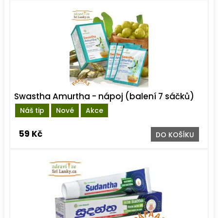
Swastha Amurtha - nápoj (balení 7 sáčků)
Náš tip
Nové
Akce
59 Kč
DO KOŠÍKU