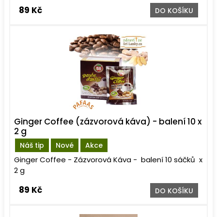
89 Kč
DO KOŠÍKU
Ginger Coffee (zázvorová káva) - balení 10 x
2 g
Náš tip
Nové
Akce
Ginger Coffee - Zázvorová Káva - balení 10 sáčků x
2 g
89 Kč
DO KOŠÍKU