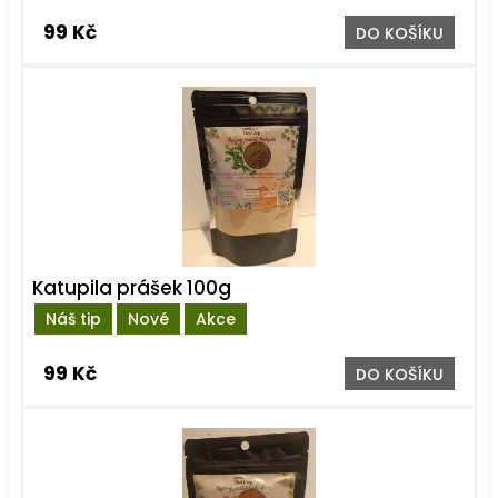
99 Kč
DO KOŠÍKU
Katupila prášek 100g
Náš tip
Nové
Akce
99 Kč
DO KOŠÍKU