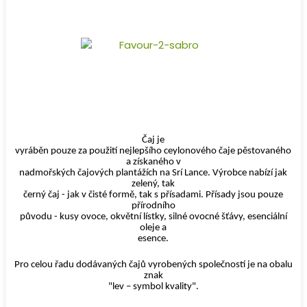
Čaj je
vyráběn pouze za použití nejlepšího ceylonového čaje pěstovaného
a získaného v
nadmořských čajových plantážích na Srí Lance. Výrobce nabízí jak
zelený, tak
černý čaj - jak v čisté formě, tak s přísadami. Přísady jsou pouze
přírodního
původu - kusy ovoce, okvětní lístky, silné ovocné šťávy, esenciální
oleje a
esence.
Pro celou řadu dodávaných čajů vyrobených společností je na obalu
znak
"lev – symbol kvality".