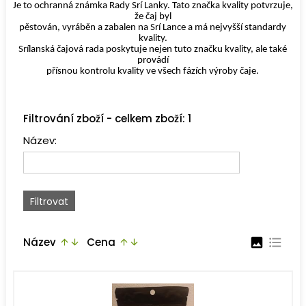
Je to ochranná známka Rady Srí Lanky. Tato značka kvality potvrzuje,
že čaj byl
pěstován, vyráběn a zabalen na Srí Lance a má nejvyšší standardy
kvality.
Srílanská čajová rada poskytuje nejen tuto značku kvality, ale také
provádí
přísnou kontrolu kvality ve všech fázích výroby čaje.
Filtrování zboží - celkem zboží: 1
Název:
Název
Cena
image
format_list_bulleted
arrow_upward
arrow_downward
arrow_upward
arrow_downward