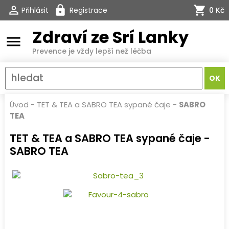
Přihlásit
Registrace
0 Kč
Zdraví ze Srí Lanky
menu
Prevence je vždy lepší než léčba
Úvod
-
TET & TEA a SABRO TEA sypané čaje
-
SABRO
TEA
TET & TEA a SABRO TEA sypané čaje -
SABRO TEA