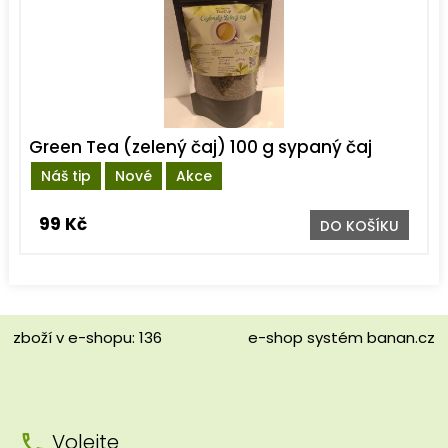
Green Tea (zelený čaj) 100 g sypaný čaj
Náš tip
Nové
Akce
99 Kč
DO KOŠÍKU
zboží v e-shopu: 136
e-shop
systém
banan.cz
Volejte