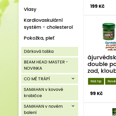
199 Kč
Vlasy
Kardiovaskulární
systém - cholesterol
Pokožka, pleť
Dárková taška
ájurvédsk
BEAM HEAD MASTER -
double po
NOVINKA
zad, kloub
CO MĚ TRÁPÍ
expand_more
Náš tip
Nové
SAMAHAN v kovové
99 Kč
krabičce
SAMAHAN v novém
expand_more
balení