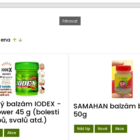
ena
arrow_upward
arrow_downward
ý balzám IODEX -
SAMAHAN balzám b
wer 45 g (bolesti
50g
ů, svalů atd.)
Náš tip
Nové
Akce
Akce