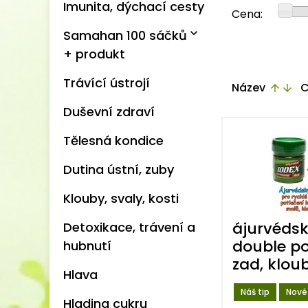
Imunita, dýchací cesty
Cena:
expand_more
Samahan 100 sáčků
+ produkt
Trávící ústrojí
Název
C
arrow_upward
arrow_downward
Duševní zdraví
Tělesná kondice
Dutina ústní, zuby
Klouby, svaly, kosti
ájurvédsk
Detoxikace, trávení a
double po
hubnutí
zad, kloub
Hlava
Náš tip
Nové
Hladina cukru