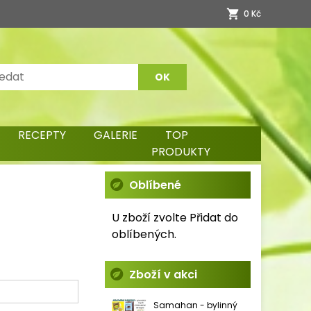
0 Kč
RECEPTY
GALERIE
TOP
PRODUKTY
Oblíbené
U zboží zvolte Přidat do
oblíbených.
Zboží v akci
Samahan - bylinný