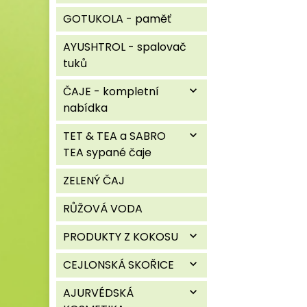
GOTUKOLA - paměť
AYUSHTROL - spalovač
tuků
ČAJE - kompletní
expand_more
nabídka
TET & TEA a SABRO
expand_more
TEA sypané čaje
ZELENÝ ČAJ
RŮŽOVÁ VODA
PRODUKTY Z KOKOSU
expand_more
CEJLONSKÁ SKOŘICE
expand_more
AJURVÉDSKÁ
expand_more