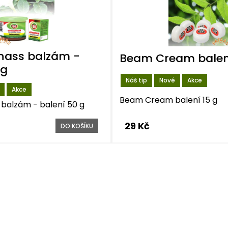
hass balzám -
Beam Cream balen
 g
Náš tip
Nové
Akce
Akce
Beam Cream balení 15 g
balzám - balení 50 g
29 Kč
DO KOŠÍKU