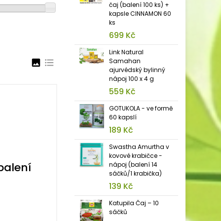
čaj (balení 100 ks) +
kapsle CINNAMON 60
ks
699 Kč
Link Natural
Samahan
image
format_list_bulleted
ajurvédský bylinný
nápoj 100 x 4 g
559 Kč
GOTUKOLA - ve formě
60 kapslí
189 Kč
Swastha Amurtha v
kovové krabičce -
alení
nápoj (balení 14
sáčků/1 krabička)
139 Kč
Katupila Čaj – 10
sáčků