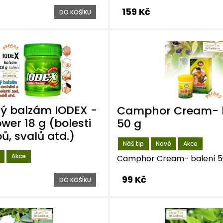
159 Kč
DO KOŠÍKU
ý balzám IODEX -
Camphor Cream- 
wer 18 g (bolesti
50 g
ů, svalů atd.)
Náš tip
Nové
Akce
Akce
Camphor Cream- balení 5
99 Kč
DO KOŠÍKU