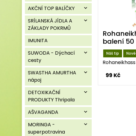
AKČNÍ TOP BALÍČKY
expand_more
SRÍLANSKÁ JÍDLA A
expand_more
ZÁKLADY POKRMŮ
Rohaneik
balení 50
IMUNITA
SUWODA - Dýchací
expand_more
Náš tip
Nové
cesty
Rohaneikhass 
SWASTHA AMURTHA
expand_more
99 Kč
nápoj
DETOXIKAČNÍ
expand_more
PRODUKTY Thripala
AŠVAGANDA
expand_more
MORINGA -
expand_more
superpotravina