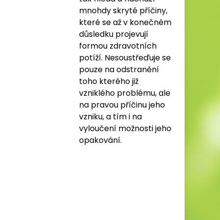
mnohdy skryté příčiny,
které se až v konečném
důsledku projevují
formou zdravotních
potíží. Nesoustřeďuje se
pouze na odstranění
toho kterého již
vzniklého problému, ale
na pravou příčinu jeho
vzniku, a tím i na
vyloučení možnosti jeho
opakování.