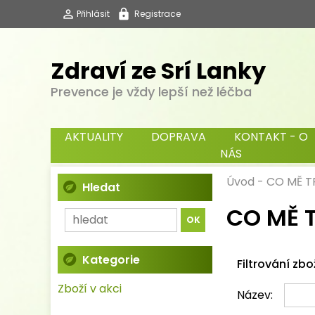
Přihlásit
Registrace
Zdraví ze Srí Lanky
Prevence je vždy lepší než léčba
AKTUALITY
DOPRAVA
KONTAKT - O
NÁS
Úvod
-
CO MĚ T
Hledat
CO MĚ T
Kategorie
Filtrování zbo
Zboží v akci
Název: