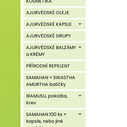
KOSMETIKA
AJURVÉDSKÉ OLEJE
AJURVÉDSKÉ KAPSLE
expand_more
AJURVÉDSKÉ SIRUPY
AJURVÉDSKÉ BALZÁMY
expand_more
a KRÉMY
PŘÍRODNÍ REPELENT
SAMAHAN + SWASTHA
AMURTHA balíčky
IRAMUSU, pokožka,
expand_more
krev
SAMAHAN 100 ks +
expand_more
kapsle, nebo jiné