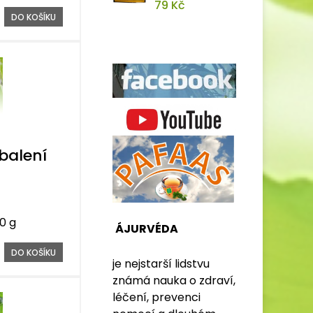
79 Kč
DO KOŠÍKU
balení
0 g
ÁJURVÉDA
DO KOŠÍKU
je nejstarší lidstvu
známá nauka o zdraví,
léčení, prevenci