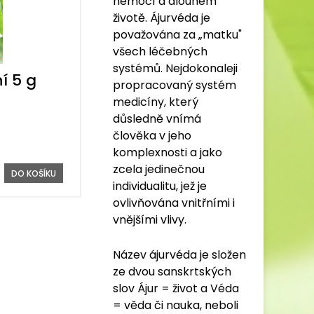
nemocí a dlouhém
životě. Ájurvéda je
považována za „matku"
všech léčebných
systémů. Nejdokonaleji
í 5 g
propracovaný systém
medicíny, který
důsledně vnímá
člověka v jeho
komplexnosti a jako
zcela jedinečnou
DO KOŠÍKU
individualitu, jež je
ovlivňována vnitřními i
vnějšími vlivy.
Název ájurvéda je složen
ze dvou sanskrtských
slov Ájur = život a Véda
= věda či nauka, neboli