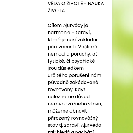
VĚDA O ŽIVOTĚ - NAUKA
ŽIVOTA.
Cílem Ájurvédy je
harmonie - zdraví,
které je naší základní
přirozeností. Veškeré
nemoci a poruchy, ať
fyzické, či psychické
jsou důsledkem
určitého porušení nám
původně zakódované
rovnováhy. Když
nalezneme důvod
nerovnovážného stavu,
můžeme obnovit
přirozený rovnovážný
stav tj. zdraví. Ájurvéda
tak hledá a nachází