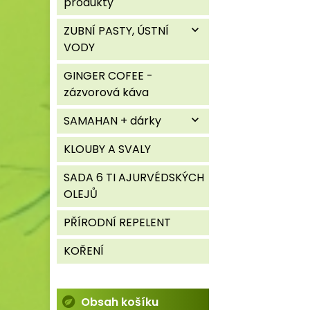
produkty
ZUBNÍ PASTY, ÚSTNÍ
expand_more
VODY
GINGER COFEE -
zázvorová káva
SAMAHAN + dárky
expand_more
KLOUBY A SVALY
SADA 6 TI AJURVÉDSKÝCH
OLEJŮ
PŘÍRODNÍ REPELENT
KOŘENÍ
Obsah košíku