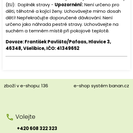
(EU): Doplněk stravy -
Upozornění:
Není určeno pro
děti, těhotné a kojící ženy. Uchovávejte mimo dosah
dětí! Nepřekračujte doporučené dávkování. Není
určeno jako náhrada pestré stravy. Uchovávejte na
suchém a temném místě při pokojové teplotě.
Dovoze: František Pavlišta/Pafaas, Hlavice 3,
46348, Všelibice, IČO: 41349652
zboží v e-shopu: 136
e-shop
systém
banan.cz
Volejte
+420 608 322 323