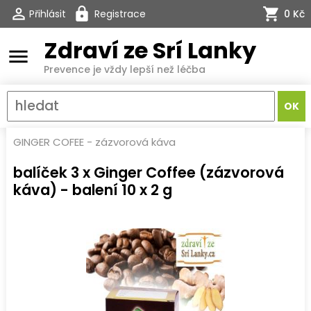
Přihlásit
Registrace
0 Kč
Zdraví ze Srí Lanky
menu
Prevence je vždy lepší než léčba
GINGER COFEE - zázvorová káva
balíček 3 x Ginger Coffee (zázvorová
káva) - balení 10 x 2 g