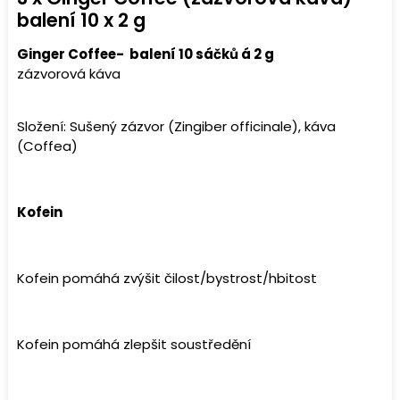
balení 10 x 2 g
Ginger Coffee- balení 10 sáčků á 2 g
zázvorová káva
Složení:
Sušený zázvor (Zingiber officinale), káva
(Coffea)
Kofein
Kofein pomáhá zvýšit čilost/bystrost/hbitost
Kofein pomáhá zlepšit soustředění