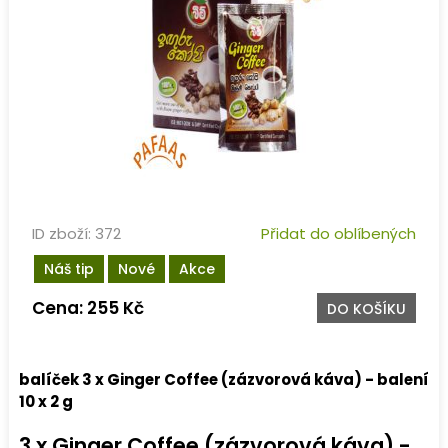
ID zboží: 372
Přidat do oblíbených
Náš tip
Nové
Akce
Cena: 255 Kč
DO KOŠÍKU
balíček 3 x Ginger Coffee (zázvorová káva) - balení
10 x 2 g
3 x Ginger Coffee (zázvorová káva) -