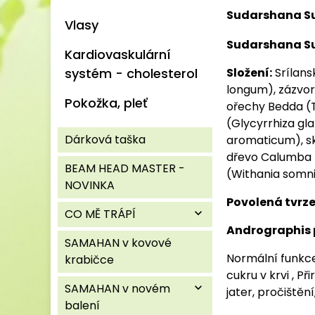
Sudarshana Su
Vlasy
Sudarshana Su
Kardiovaskulární
systém - cholesterol
Složení:
Srílans
longum), zázvor 
Pokožka, pleť
ořechy Bedda (Te
(Glycyrrhiza gl
Dárková taška
aromaticum), s
dřevo Calumba 
BEAM HEAD MASTER -
(Withania somni
NOVINKA
Povolená tvrze
CO MĚ TRÁPÍ
expand_more
Andrographis 
SAMAHAN v kovové
Normální funkce
krabičce
cukru v krvi , 
SAMAHAN v novém
expand_more
jater, pročiště
balení