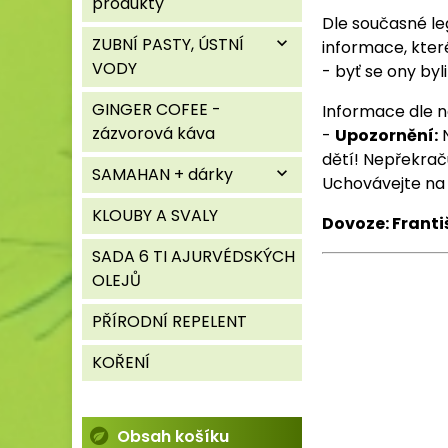
produkty
Dle současné le
ZUBNÍ PASTY, ÚSTNÍ
expand_more
informace, kter
VODY
- byť se ony byl
GINGER COFEE -
Informace dle n
zázvorová káva
-
Upozornění:
N
dětí! Nepřekrač
SAMAHAN + dárky
expand_more
Uchovávejte na
KLOUBY A SVALY
Dovoze: Franti
SADA 6 TI AJURVÉDSKÝCH
OLEJŮ
PŘÍRODNÍ REPELENT
KOŘENÍ
Obsah košíku