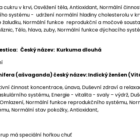
 cukru v krvi, Osvěžení těla, Antioxidant, Normální činnos
ího systému - udržení normální hladiny cholesterolu v kr
e žaludku, Normální funkce reprodukční a močové sousta
sliznic, Tělo, hlava, zuby, Normální funkce dýchacího sys
stica: Český název: Kurkuma dlouhá
ní
ifera (ašvaganda) český název: Indický ženšen (Vit
tivní činnost koncentrace, únava, Duševní zdraví a relax
skulárního systému, Energie - vitalita - svaly – výdrž, Duš
 Omlazení, Normální funkce reprodukčního systému, Nor
mu, Normální stav pokožky, Antioxidant,
sirup má speciální hořkou chuť