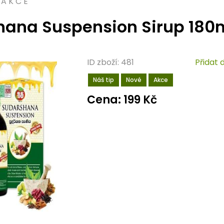
 A K C E
hana Suspension Sirup 180
ID zboží: 481
Přidat 
Náš tip
Nové
Akce
Cena: 199 Kč