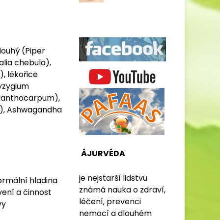
louhý (Piper
alia chebula),
, lékořice
Syzygium
 xanthocarpum),
a), Ashwagandha
ÁJURVÉDA
je nejstarší lidstvu
ormální hladina
známá nauka o zdraví,
vení a činnost
léčení, prevenci
vy
nemocí a dlouhém