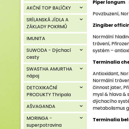
Piper longum
AKČNÍ TOP BALÍČKY
expand_more
Povzbuzení, No
SRÍLANSKÁ JÍDLA A
expand_more
Zingiber offic
ZÁKLADY POKRMŮ
Normální hladin
IMUNITA
trávení, Přiroz
SUWODA - Dýchací
expand_more
systém – antiox
cesty
Terminalia ch
SWASTHA AMURTHA
expand_more
Antioxidant, Nor
nápoj
Normální tráven
činnost jater, 
DETOXIKAČNÍ
expand_more
mysl & hlava & 
PRODUKTY Thripala
dýchacího syst
AŠVAGANDA
expand_more
metabolismus g
MORINGA -
expand_more
Terminalia be
superpotravina