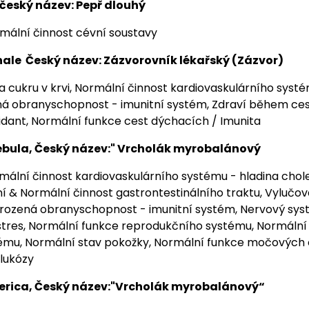
 český název: Pepř dlouhý
rmální činnost cévní soustavy
inale Český název: Zázvorovník lékařský (Zázvor)
a cukru v krvi, Normální činnost kardiovaskulárního syst
ená obranyschopnost - imunitní systém, Zdraví během ces
idant, Normální funkce cest dýchacích / Imunita
ebula, Český název:" Vrcholák myrobalánový
mální činnost kardiovaskulárního systému - hladina choles
í & Normální činnost gastrontestinálního traktu, Vylučov
Přirozená obranyschopnost - imunitní systém, Nervový sys
stres, Normální funkce reprodukčního systému, Normální
ému, Normální stav pokožky, Normální funkce močových
lukózy
lerica, Český název:"Vrcholák myrobalánový“