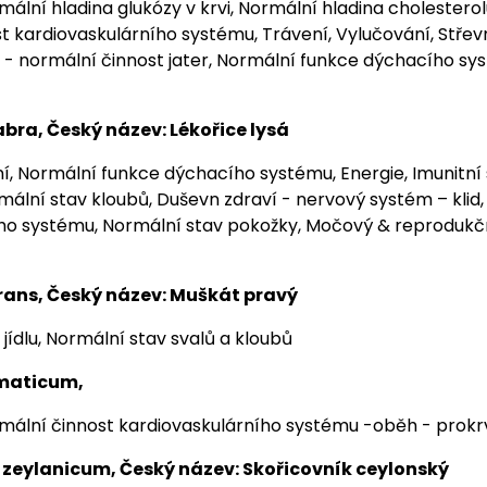
mální hladina glukózy v krvi, Normální hladina cholesterolu
t kardiovaskulárního systému, Trávení, Vylučování, Střev
 - normální činnost jater, Normální funkce dýchacího sys
abra, Český název: Lékořice lysá
í, Normální funkce dýchacího systému, Energie, Imunitní
rmální stav kloubů, Duševn zdraví - nervový systém – klid
ho systému, Normální stav pokožky, Močový & reprodukč
rans, Český název: Muškát pravý
 jídlu, Normální stav svalů a kloubů
amaticum,
rmální činnost kardiovaskulárního systému -oběh - prokr
ylanicum, Český název: Skořicovník ceylonský