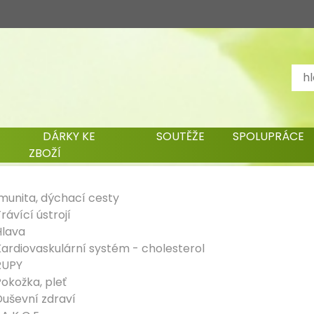
DÁRKY KE
SOUTĚŽE
SPOLUPRÁCE
ZBOŽÍ
Imunita, dýchací cesty
rávící ústrojí
Hlava
Kardiovaskulární systém - cholesterol
RUPY
okožka, pleť
Duševní zdraví