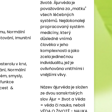
životě. Ájurvéda je
považována za „matku"
všech léčebných
systémů. Nejdokonaleji
propracovaný systém
ému, Normální
medicíny, který
tování, Imunitní
důsledně vnímá
člověka v jeho
komplexnosti a jako
zcela jedinečnou
individualitu, jež je
terolu v krvi,
ovlivňována vnitřními i
ání, Normální
vnějšími vlivy.
tém, smysly,
 funkce
Název ájurvéda je složen
 cest &
ze dvou sanskrtských
slov Ájur = život a Véda
= věda či nauka, neboli
VĚDA O ŽIVOTĚ - NAUKA