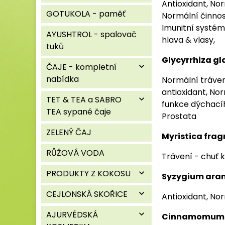
Antioxidant, Nor
GOTUKOLA - paměť
Normální činnos
Imunitní systém
AYUSHTROL - spalovač
hlava & vlasy,
tuků
Glycyrrhiza gl
ČAJE - kompletní
expand_more
nabídka
Normální tráven
antioxidant, No
TET & TEA a SABRO
expand_more
funkce dýchací
TEA sypané čaje
Prostata
ZELENÝ ČAJ
Myristica frag
RŮŽOVÁ VODA
Trávení - chuť k
PRODUKTY Z KOKOSU
expand_more
Syzygium ar
CEJLONSKÁ SKOŘICE
expand_more
Antioxidant, No
AJURVÉDSKÁ
expand_more
Cinnamomum ze