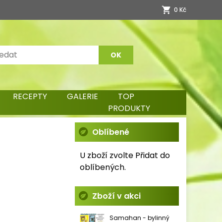
0 Kč
RECEPTY
GALERIE
TOP
PRODUKTY
Oblíbené
U zboží zvolte Přidat do
oblíbených.
Zboží v akci
Samahan - bylinný