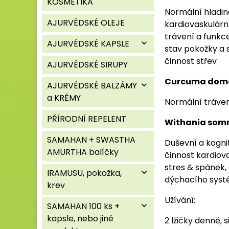
KOSMETIKA
Normální hladina
AJURVÉDSKÉ OLEJE
kardiovaskulárn
trávení a funkc
AJURVÉDSKÉ KAPSLE
expand_more
stav pokožky a 
činnost střev
AJURVÉDSKÉ SIRUPY
Curcuma dome
AJURVÉDSKÉ BALZÁMY
expand_more
a KRÉMY
Normální tráve
PŘÍRODNÍ REPELENT
Withania somn
SAMAHAN + SWASTHA
Duševní a kogni
AMURTHA balíčky
činnost kardiova
stres & spánek,
IRAMUSU, pokožka,
expand_more
dýchacího systé
krev
Užívání:
SAMAHAN 100 ks +
expand_more
kapsle, nebo jiné
2 lžičky denně, 