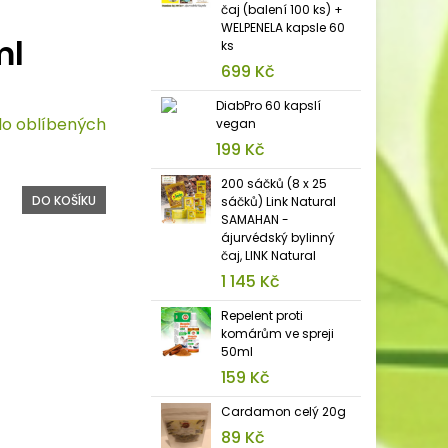
čaj (balení 100 ks) +
WELPENELA kapsle 60
ml
ks
699 Kč
DiabPro 60 kapslí
do oblíbených
vegan
199 Kč
200 sáčků (8 x 25
DO KOŠÍKU
sáčků) Link Natural
SAMAHAN -
ájurvédský bylinný
čaj, LINK Natural
1 145 Kč
Repelent proti
komárům ve spreji
50ml
159 Kč
Cardamon celý 20g
89 Kč