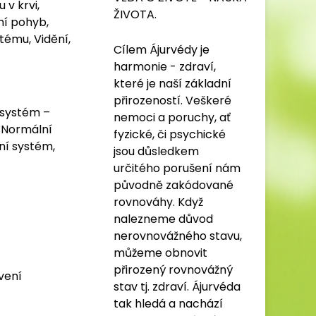
 v krvi,
ŽIVOTA.
ní pohyb,
tému, Vidění,
Cílem Ájurvédy je
harmonie - zdraví,
které je naší základní
přirozeností. Veškeré
 systém –
nemoci a poruchy, ať
, Normální
fyzické, či psychické
ní systém,
jsou důsledkem
určitého porušení nám
původně zakódované
rovnováhy. Když
nalezneme důvod
nerovnovážného stavu,
můžeme obnovit
přirozený rovnovážný
vení
stav tj. zdraví. Ájurvéda
tak hledá a nachází