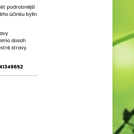
dět podrobnější
ho účinku bylin
ravy
 mimo dosah
stré stravy.
: 41349652