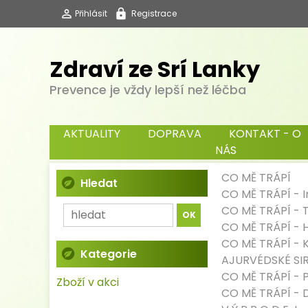
Přihlásit
Registrace
Zdraví ze Srí Lanky
Prevence je vždy lepší než léčba
AKTUALITY
DOPRAVA
KONTAKT - O
NÁS
CO MĚ TRÁPÍ
Hledat
CO MĚ TRÁPÍ
-
CO MĚ TRÁPÍ
-
T
CO MĚ TRÁPÍ
-
CO MĚ TRÁPÍ
-
Kategorie
AJURVÉDSKÉ SI
CO MĚ TRÁPÍ
-
P
Zboží v akci
CO MĚ TRÁPÍ
-