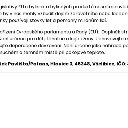
gislativy EU u bylinek a bylinných produktů nesmíme uvá
é by v nás mohly vzbudit dojem zdravotního nebo léčebné
inky používají stovky let a pomohly miliónům lidí.
ařízení Evropského parlamentu a Rady (EU): Doplněk st
ení určeno pro děti, těhotné a kojící ženy. Uchovávejte
ujte doporučené dávkování. Není určeno jako náhrada pe
 suchém a temném místě při pokojové teplotě.
šek Pavlišta/Pafaas, Hlavice 3, 46348, Všelibice, IČO