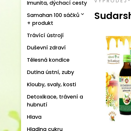
V Ý P R O D E J -
Imunita, dýchací cesty
Sudars
expand_more
Samahan 100 sáčků
+ produkt
Trávící ústrojí
Duševní zdraví
Tělesná kondice
Dutina ústní, zuby
Klouby, svaly, kosti
Detoxikace, trávení a
hubnutí
Hlava
Hladina cukru