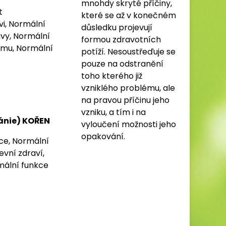
mnohdy skryté příčiny,
t
které se až v konečném
vi, Normální
důsledku projevují
vy, Normální
formou zdravotních
tému, Normální
potíží. Nesoustřeďuje se
pouze na odstranění
toho kterého již
vzniklého problému, ale
na pravou příčinu jeho
vzniku, a tím i na
ánie) KOŘEN
vyloučení možnosti jeho
opakování.
ace, Normální
evní zdraví,
mální funkce