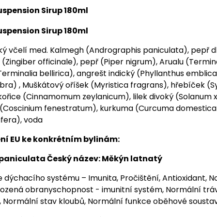
spension Sirup 180ml
spension Sirup 180ml
ký včelí med. Kalmegh (Andrographis paniculata), pepř d
(Zingiber officinale), pepř (Piper nigrum), Arualu (Termin
rminalia bellirica), angrešt indický (Phyllanthus emblica)
abra) , Muškátový oříšek (Myristica fragrans), hřebíček (
kořice (Cinnamomum zeylanicum), lilek divoký (Solanum
(Coscinium fenestratum), kurkuma (Curcuma domestic
fera), voda
ní EU ke konkrétním bylinám:
paniculata Český název: Měkýn latnatý
 dýchacího systému – Imunita, Pročištění, Antioxidant, N
Přirozená obranyschopnost - imunitní systém, Normální trá
ní, Normální stav kloubů, Normální funkce oběhové sousta