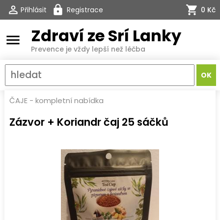
Přihlásit
Registrace
0 Kč
Zdraví ze Srí Lanky
menu
Prevence je vždy lepší než léčba
ČAJE - kompletní nabídka
Zázvor + Koriandr čaj 25 sáčků