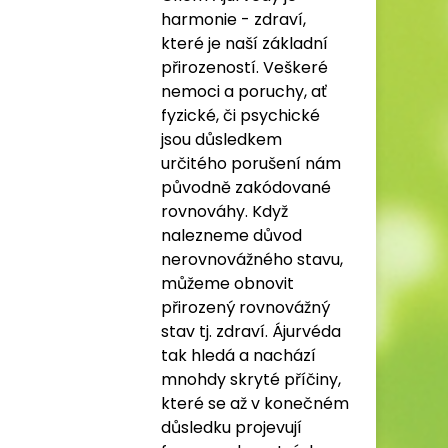
harmonie - zdraví,
které je naší základní
přirozeností. Veškeré
nemoci a poruchy, ať
fyzické, či psychické
jsou důsledkem
určitého porušení nám
původně zakódované
rovnováhy. Když
nalezneme důvod
nerovnovážného stavu,
můžeme obnovit
přirozený rovnovážný
stav tj. zdraví. Ájurvéda
tak hledá a nachází
mnohdy skryté příčiny,
které se až v konečném
důsledku projevují