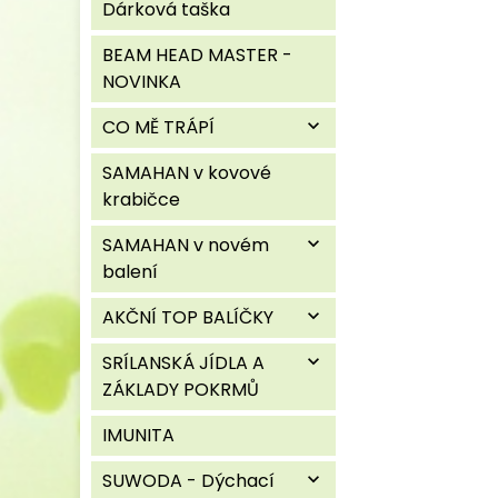
Dárková taška
BEAM HEAD MASTER -
NOVINKA
CO MĚ TRÁPÍ
expand_more
SAMAHAN v kovové
krabičce
SAMAHAN v novém
expand_more
balení
AKČNÍ TOP BALÍČKY
expand_more
SRÍLANSKÁ JÍDLA A
expand_more
ZÁKLADY POKRMŮ
IMUNITA
SUWODA - Dýchací
expand_more