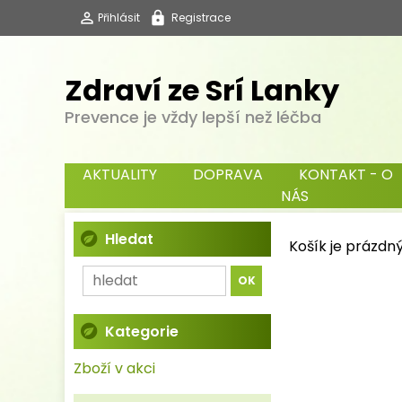
Přihlásit
Registrace
Zdraví ze Srí Lanky
Prevence je vždy lepší než léčba
AKTUALITY
DOPRAVA
KONTAKT - O
NÁS
Hledat
Košík je prázdn
Kategorie
Zboží v akci