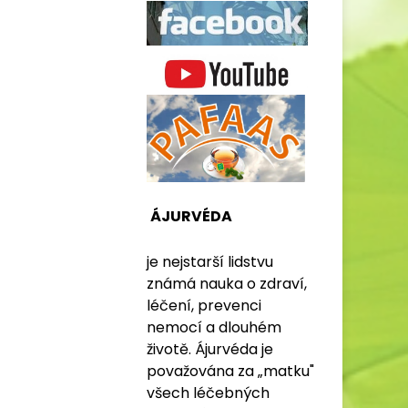
ÁJURVÉDA
je nejstarší lidstvu
známá nauka o zdraví,
léčení, prevenci
nemocí a dlouhém
životě. Ájurvéda je
považována za „matku"
všech léčebných