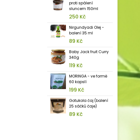
proti spálení
sluncem 150ml
250 Kč
Nirgundyadi Olej -
balení 35 ml
89 Kč
Baby Jack fruit Curry
340g
119 Kč
MORINGA - ve formě
60 kapslí
199 Kč
Gotukola čaj (balení
25 sáčků čaje)
89 Kč