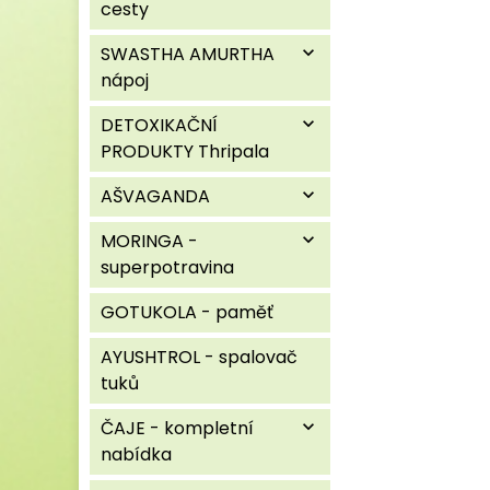
cesty
SWASTHA AMURTHA
expand_more
nápoj
DETOXIKAČNÍ
expand_more
PRODUKTY Thripala
AŠVAGANDA
expand_more
MORINGA -
expand_more
superpotravina
GOTUKOLA - paměť
AYUSHTROL - spalovač
tuků
ČAJE - kompletní
expand_more
nabídka