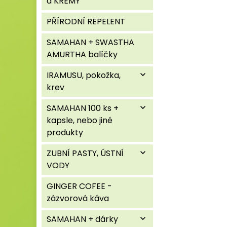
a KRÉMY
PŘÍRODNÍ REPELENT
SAMAHAN + SWASTHA
AMURTHA balíčky
IRAMUSU, pokožka,
expand_more
krev
SAMAHAN 100 ks +
expand_more
kapsle, nebo jiné
produkty
ZUBNÍ PASTY, ÚSTNÍ
expand_more
VODY
GINGER COFEE -
zázvorová káva
SAMAHAN + dárky
expand_more