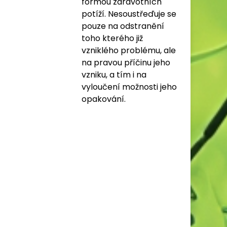
formou zdravotních
potíží. Nesoustřeďuje se
pouze na odstranění
toho kterého již
vzniklého problému, ale
na pravou příčinu jeho
vzniku, a tím i na
vyloučení možnosti jeho
opakování.