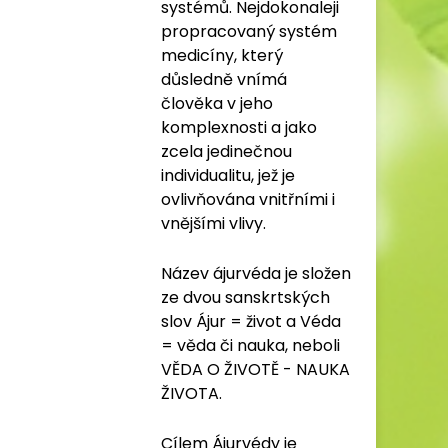
systémů. Nejdokonaleji
propracovaný systém
medicíny, který
důsledně vnímá
člověka v jeho
komplexnosti a jako
zcela jedinečnou
individualitu, jež je
ovlivňována vnitřními i
vnějšími vlivy.
Název ájurvéda je složen
ze dvou sanskrtských
slov Ájur = život a Véda
= věda či nauka, neboli
VĚDA O ŽIVOTĚ - NAUKA
ŽIVOTA.
Cílem Ájurvédy je