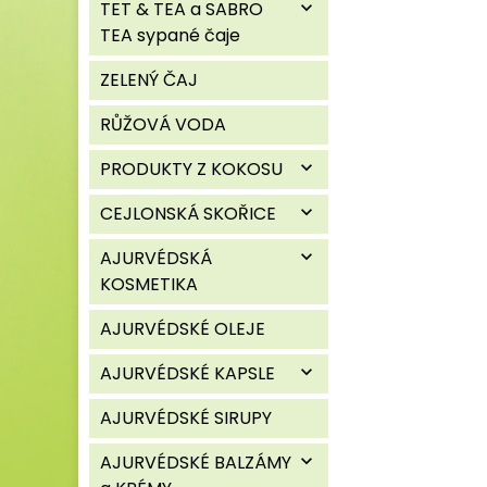
TET & TEA a SABRO
expand_more
TEA sypané čaje
ZELENÝ ČAJ
RŮŽOVÁ VODA
PRODUKTY Z KOKOSU
expand_more
CEJLONSKÁ SKOŘICE
expand_more
AJURVÉDSKÁ
expand_more
KOSMETIKA
AJURVÉDSKÉ OLEJE
AJURVÉDSKÉ KAPSLE
expand_more
AJURVÉDSKÉ SIRUPY
AJURVÉDSKÉ BALZÁMY
expand_more