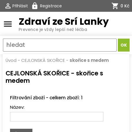
Přihlásit
Registrace
0 Kč
Zdraví ze Srí Lanky
menu
Prevence je vždy lepší než léčba
Úvod
-
CEJLONSKÁ SKOŘICE
-
skořice s medem
CEJLONSKÁ SKOŘICE - skořice s
medem
Filtrování zboží - celkem zboží: 1
Název: