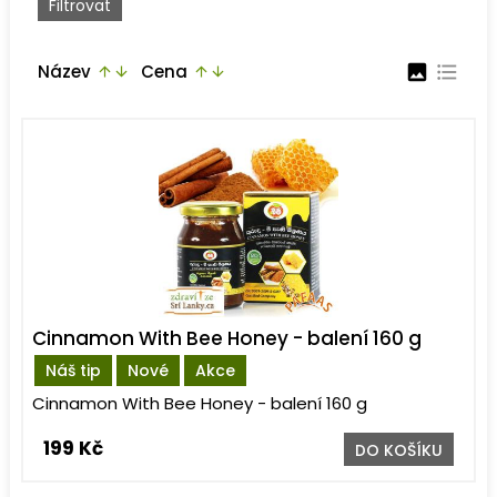
Název
Cena
image
format_list_bulleted
arrow_upward
arrow_downward
arrow_upward
arrow_downward
Cinnamon With Bee Honey - balení 160 g
Náš tip
Nové
Akce
Cinnamon With Bee Honey - balení 160 g
199 Kč
DO KOŠÍKU