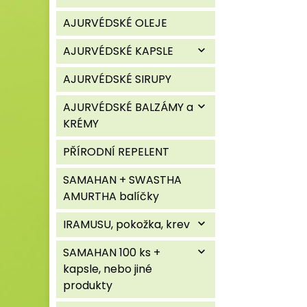
AJURVÉDSKÉ OLEJE
AJURVÉDSKÉ KAPSLE
expand_more
AJURVÉDSKÉ SIRUPY
AJURVÉDSKÉ BALZÁMY a
expand_more
KRÉMY
PŘÍRODNÍ REPELENT
SAMAHAN + SWASTHA
AMURTHA balíčky
IRAMUSU, pokožka, krev
expand_more
SAMAHAN 100 ks +
expand_more
kapsle, nebo jiné
produkty