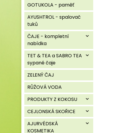
GOTUKOLA - paměť
AYUSHTROL - spalovač
tuků
ČAJE - kompletní
expand_more
nabídka
TET & TEA a SABRO TEA
expand_more
sypané čaje
ZELENÝ ČAJ
RŮŽOVÁ VODA
PRODUKTY Z KOKOSU
expand_more
CEJLONSKÁ SKOŘICE
expand_more
AJURVÉDSKÁ
expand_more
KOSMETIKA