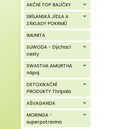
AKČNÍ TOP BALÍČKY
expand_more
SRÍLANSKÁ JÍDLA A
expand_more
ZÁKLADY POKRMŮ
IMUNITA
SUWODA - Dýchací
expand_more
cesty
SWASTHA AMURTHA
expand_more
nápoj
DETOXIKAČNÍ
expand_more
PRODUKTY Thripala
AŠVAGANDA
expand_more
MORINGA -
expand_more
superpotravina