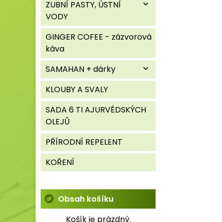
ZUBNÍ PASTY, ÚSTNÍ
expand_more
VODY
GINGER COFEE - zázvorová
káva
SAMAHAN + dárky
expand_more
KLOUBY A SVALY
SADA 6 TI AJURVÉDSKÝCH
OLEJŮ
PŘÍRODNÍ REPELENT
KOŘENÍ
Obsah košíku
Košík je prázdný.