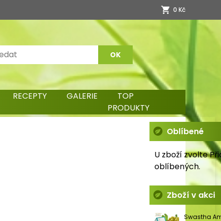
0 Kč
RECEPTY
GALERIE
TOP
PRODUKTY
Oblíbené
e
U zboží zvolte Př
oblíbených.
Zboží v akci
Swastha Am