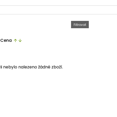
Cena
arrow_upward
arrow_downward
ii nebylo nalezeno žádné zboží.