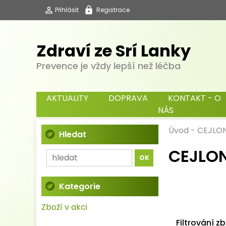
Přihlásit
Registrace
Zdraví ze Srí Lanky
Prevence je vždy lepší než léčba
AKTUALITY
DOPRAVA
KONTAKT - O
NÁS
Úvod
-
CEJLO
Hledat
CEJLON
Kategorie
Zboží v akci
Filtrování z