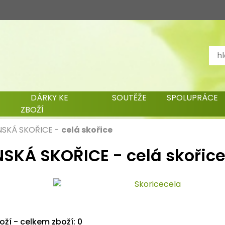
DÁRKY KE
SOUTĚŽE
SPOLUPRÁCE
ZBOŽÍ
NSKÁ SKOŘICE
-
celá skořice
SKÁ SKOŘICE - celá skořic
boží - celkem zboží: 0