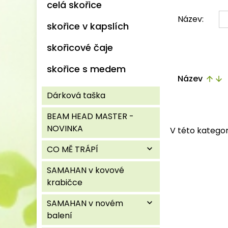
celá skořice
Název:
skořice v kapslích
skořicové čaje
skořice s medem
Název
arrow_upward
arrow_downward
Dárková taška
BEAM HEAD MASTER -
NOVINKA
V této kategor
CO MĚ TRÁPÍ
expand_more
SAMAHAN v kovové
krabičce
SAMAHAN v novém
expand_more
balení