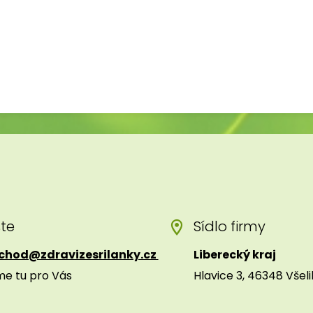
šte
Sídlo firmy
chod@zdravizesrilanky.cz
Liberecký kraj
me tu pro Vás
Hlavice 3, 46348 Všel