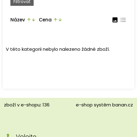
Název
Cena
image
format_list_bulleted
arrow_upward
arrow_downward
arrow_upward
arrow_downward
V této kategorii nebylo nalezeno žádné zboží.
zboží v e-shopu: 136
e-shop
systém
banan.cz
Volejte