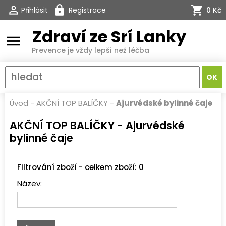
Přihlásit
Registrace
0 Kč
Zdraví ze Srí Lanky
menu
Prevence je vždy lepší než léčba
Úvod
-
AKČNÍ TOP BALÍČKY
-
Ajurvédské bylinné čaje
AKČNÍ TOP BALÍČKY - Ajurvédské
bylinné čaje
Filtrování zboží - celkem zboží: 0
Název: