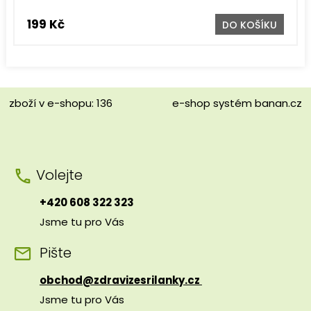
199 Kč
DO KOŠÍKU
zboží v e-shopu: 136
e-shop
systém
banan.cz
Volejte
+420 608 322 323
Jsme tu pro Vás
Pište
obchod@zdravizesrilanky.cz
Jsme tu pro Vás