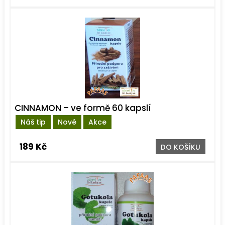
CINNAMON – ve formě 60 kapslí
Náš tip
Nové
Akce
189 Kč
DO KOŠÍKU