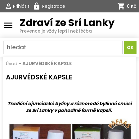
Přihlásit
Registrace
0 Kč
Zdraví ze Srí Lanky
menu
Prevence je vždy lepší než léčba
Úvod
-
AJURVÉDSKÉ KAPSLE
AJURVÉDSKÉ KAPSLE
Tradiční
ajurvédské
byliny a různorodé bylinné směsi
ze Srí Lanky v pohodlné formě
kapslí
.