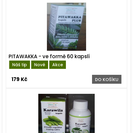
PITAWAKKA - ve formě 60 kapslí
Náš tip
Nové
Akce
179 Kč
DO KOŠÍKU