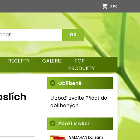
0 Kč
RECEPTY
GALERIE
TOP
PRODUKTY
Oblíbené
slích
U zboží zvolte Přidat do
oblíbených.
Zboží v akci
SAMAHAN balzám