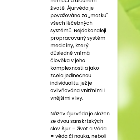
nemocí a dlouhém
životě. Ájurvéda je
považována za „matku"
všech léčebných
systémů. Nejdokonaleji
propracovaný systém
medicíny, který
důsledně vnímá
člověka v jeho
komplexnosti a jako
zcela jedinečnou
individualitu, jež je
ovlivňována vnitřními i
vnějšími vlivy.
Název ájurvéda je složen
ze dvou sanskrtských
slov Ájur = život a Véda
= věda či nauka, neboli