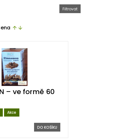
ena
arrow_upward
arrow_downward
 – ve formě 60
Akce
DO KOŠÍKU