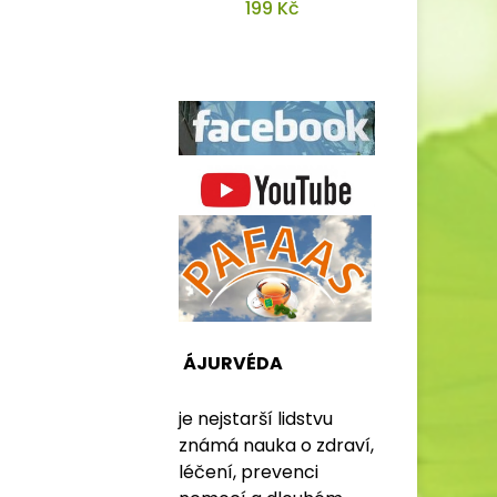
199 Kč
ÁJURVÉDA
je nejstarší lidstvu
známá nauka o zdraví,
léčení, prevenci