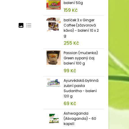
balení 50g
159 Kč
balíček 3 x Ginger
image
format_list_bulleted
Coffee (zázvorová
káva) - balení 10 x 2
g
255 Kč
Passion (mučenka)
Green sypaný čaj
balení 100 g
99 Kč
Ayurvédská bylinná
zubní pasta
Sudantha - balení
120 g
69 Kč
Ashwaganda
(Ašvaganda) - 60
kapslí