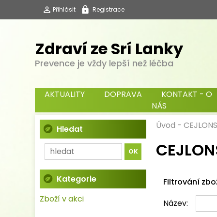
Přihlásit
Registrace
Zdraví ze Srí Lanky
Prevence je vždy lepší než léčba
AKTUALITY
DOPRAVA
KONTAKT - O
NÁS
Úvod
-
CEJLONS
Hledat
CEJLONS
Kategorie
Filtrování zbo
Zboží v akci
Název: