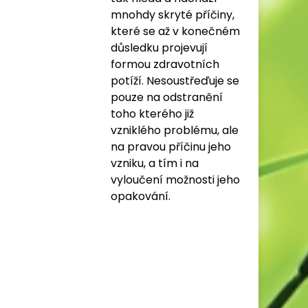
mnohdy skryté příčiny,
které se až v konečném
důsledku projevují
formou zdravotních
potíží. Nesoustřeďuje se
pouze na odstranění
toho kterého již
vzniklého problému, ale
na pravou příčinu jeho
vzniku, a tím i na
vyloučení možnosti jeho
opakování.