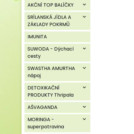
AKČNÍ TOP BALÍČKY
expand_more
SRÍLANSKÁ JÍDLA A
expand_more
ZÁKLADY POKRMŮ
IMUNITA
SUWODA - Dýchací
expand_more
cesty
SWASTHA AMURTHA
expand_more
nápoj
DETOXIKAČNÍ
expand_more
PRODUKTY Thripala
AŠVAGANDA
expand_more
MORINGA -
expand_more
superpotravina