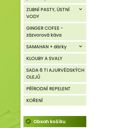
ZUBNÍ PASTY, ÚSTNÍ
expand_more
VODY
GINGER COFEE -
zázvorová káva
SAMAHAN + dárky
expand_more
KLOUBY A SVALY
SADA 6 TI AJURVÉDSKÝCH
OLEJŮ
PŘÍRODNÍ REPELENT
KOŘENÍ
Obsah košíku