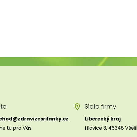
šte
Sídlo firmy
chod@zdravizesrilanky.cz
Liberecký kraj
me tu pro Vás
Hlavice 3, 46348 Všel