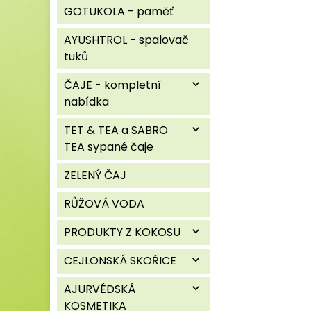
GOTUKOLA - paměť
AYUSHTROL - spalovač
tuků
ČAJE - kompletní
expand_more
nabídka
TET & TEA a SABRO
expand_more
TEA sypané čaje
ZELENÝ ČAJ
RŮŽOVÁ VODA
PRODUKTY Z KOKOSU
expand_more
CEJLONSKÁ SKOŘICE
expand_more
AJURVÉDSKÁ
expand_more
KOSMETIKA