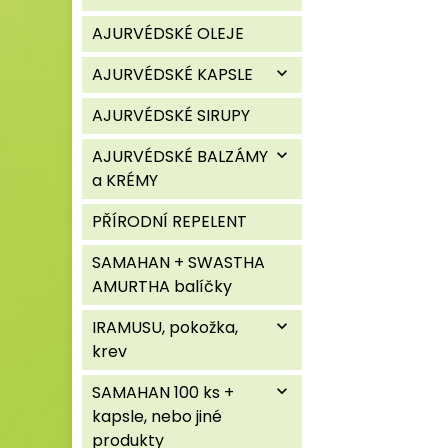
AJURVÉDSKÉ OLEJE
AJURVÉDSKÉ KAPSLE
expand_more
AJURVÉDSKÉ SIRUPY
AJURVÉDSKÉ BALZÁMY
expand_more
a KRÉMY
PŘÍRODNÍ REPELENT
SAMAHAN + SWASTHA
AMURTHA balíčky
IRAMUSU, pokožka,
expand_more
krev
SAMAHAN 100 ks +
expand_more
kapsle, nebo jiné
produkty