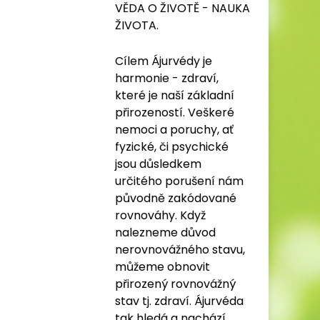
VĚDA O ŽIVOTĚ - NAUKA
ŽIVOTA.
Cílem Ájurvédy je
harmonie - zdraví,
které je naší základní
přirozeností. Veškeré
nemoci a poruchy, ať
fyzické, či psychické
jsou důsledkem
určitého porušení nám
původně zakódované
rovnováhy. Když
nalezneme důvod
nerovnovážného stavu,
můžeme obnovit
přirozený rovnovážný
stav tj. zdraví. Ájurvéda
tak hledá a nachází