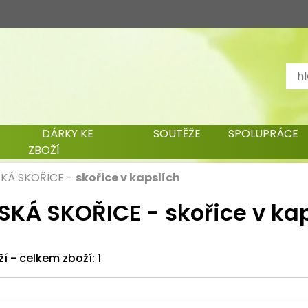
DÁRKY KE
SOUTĚŽE
SPOLUPRÁCE
ZBOŽÍ
KÁ SKOŘICE
-
skořice v kapslích
KÁ SKOŘICE - skořice v kap
ží - celkem zboží: 1