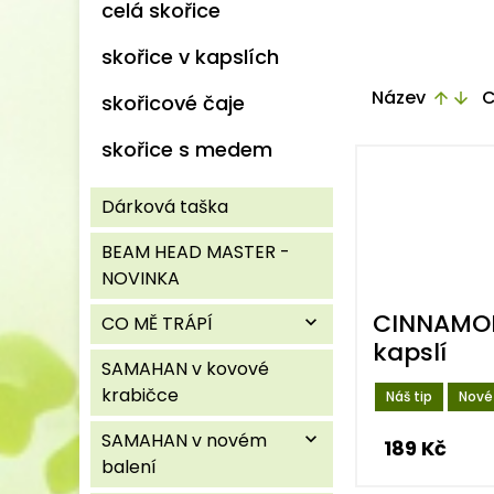
celá skořice
skořice v kapslích
Název
C
arrow_upward
arrow_downward
skořicové čaje
skořice s medem
Dárková taška
BEAM HEAD MASTER -
NOVINKA
CINNAMON
CO MĚ TRÁPÍ
expand_more
kapslí
SAMAHAN v kovové
krabičce
Náš tip
Nové
SAMAHAN v novém
expand_more
189 Kč
balení