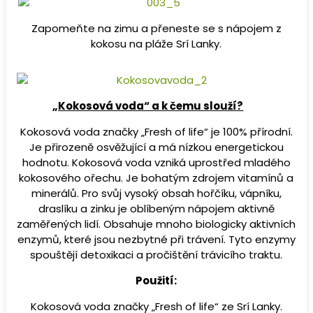
Zapomeňte na zimu a přeneste se s nápojem z
kokosu na pláže Srí Lanky.
„Kokosová voda“ a k čemu slouží?
Kokosová voda značky „Fresh of life“ je 100% přírodní.
Je přirozeně osvěžující a má nízkou energetickou
hodnotu. Kokosová voda vzniká uprostřed mladého
kokosového ořechu. Je bohatým zdrojem vitamínů a
minerálů. Pro svůj vysoký obsah hořčíku, vápníku,
draslíku a zinku je oblíbeným nápojem aktivně
zaměřených lidí. Obsahuje mnoho biologicky aktivních
enzymů, které jsou nezbytné při trávení. Tyto enzymy
spouštějí detoxikaci a pročištění trávicího traktu.
Použití:
Kokosová voda značky „Fresh of life“ ze Srí Lanky.