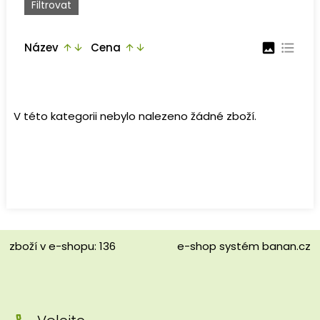
Název
Cena
image
format_list_bulleted
arrow_upward
arrow_downward
arrow_upward
arrow_downward
V této kategorii nebylo nalezeno žádné zboží.
zboží v e-shopu: 136
e-shop
systém
banan.cz