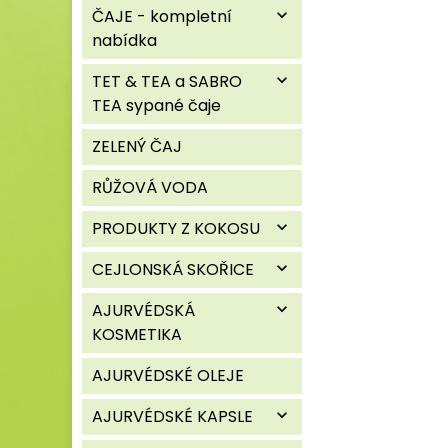
ČAJE - kompletní
expand_more
nabídka
TET & TEA a SABRO
expand_more
TEA sypané čaje
ZELENÝ ČAJ
RŮŽOVÁ VODA
PRODUKTY Z KOKOSU
expand_more
CEJLONSKÁ SKOŘICE
expand_more
AJURVÉDSKÁ
expand_more
KOSMETIKA
AJURVÉDSKÉ OLEJE
AJURVÉDSKÉ KAPSLE
expand_more