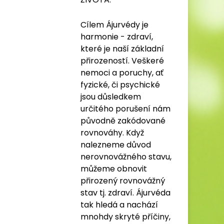
Cílem Ájurvédy je
harmonie - zdraví,
které je naší základní
přirozeností. Veškeré
nemoci a poruchy, ať
fyzické, či psychické
jsou důsledkem
určitého porušení nám
původně zakódované
rovnováhy. Když
nalezneme důvod
nerovnovážného stavu,
můžeme obnovit
přirozený rovnovážný
stav tj. zdraví. Ájurvéda
tak hledá a nachází
mnohdy skryté příčiny,