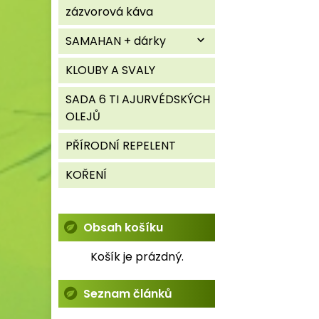
zázvorová káva
SAMAHAN + dárky
expand_more
KLOUBY A SVALY
SADA 6 TI AJURVÉDSKÝCH
OLEJŮ
PŘÍRODNÍ REPELENT
KOŘENÍ
Obsah košíku
Košík je prázdný.
Seznam článků