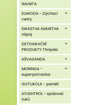
IMUNITA
SUWODA - Dýchací
expand_more
cesty
SWASTHA AMURTHA
expand_more
nápoj
DETOXIKAČNÍ
expand_more
PRODUKTY Thripala
AŠVAGANDA
expand_more
MORINGA -
expand_more
superpotravina
GOTUKOLA - paměť
AYUSHTROL - spalovač
tuků