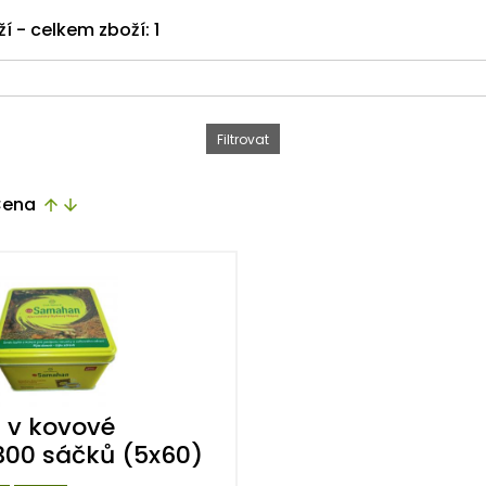
ží - celkem zboží: 1
ena
arrow_upward
arrow_downward
v kovové
300 sáčků (5x60)