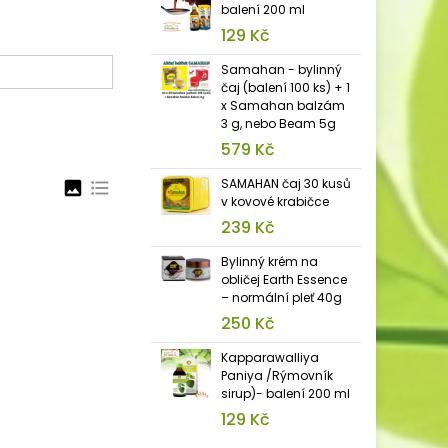
balení 200 ml
129 Kč
Samahan - bylinný
čaj (balení 100 ks) + 1
x Samahan balzám
3 g, nebo Beam 5g
579 Kč
SAMAHAN čaj 30 kusů
image
format_list_bulleted
v kovové krabičce
239 Kč
Bylinný krém na
obličej Earth Essence
– normální pleť 40g
250 Kč
Kapparawalliya
Paniya /Rýmovník
sirup)- balení 200 ml
129 Kč