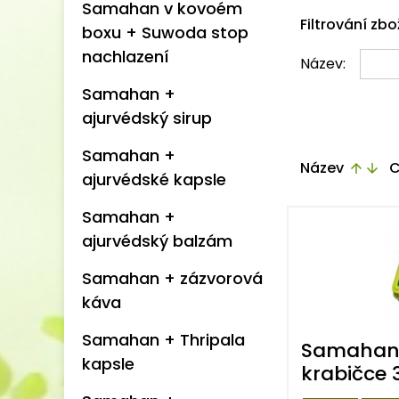
Samahan v kovoém
Filtrování zbo
boxu + Suwoda stop
nachlazení
Název:
Samahan +
ajurvédský sirup
Samahan +
Název
C
arrow_upward
arrow_downward
ajurvédské kapsle
Samahan +
ajurvédský balzám
Samahan + zázvorová
káva
Samahan + Thripala
Samahan 
kapsle
krabičce 