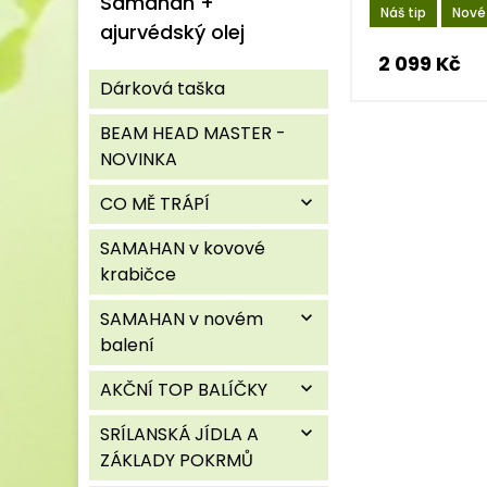
Samahan +
Náš tip
Nové
ajurvédský olej
2 099 Kč
Dárková taška
BEAM HEAD MASTER -
NOVINKA
CO MĚ TRÁPÍ
expand_more
SAMAHAN v kovové
krabičce
SAMAHAN v novém
expand_more
balení
AKČNÍ TOP BALÍČKY
expand_more
SRÍLANSKÁ JÍDLA A
expand_more
ZÁKLADY POKRMŮ