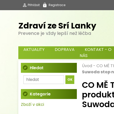
Přihlásit
Registrace
Zdraví ze Srí Lanky
Prevence je vždy lepší než léčba
AKTUALITY
DOPRAVA
KONTAKT - O
NÁS
Úvod
-
CO MĚ T
Hledat
Suwoda stop n
CO MĚ T
produk
Kategorie
Suwoda
Zboží v akci