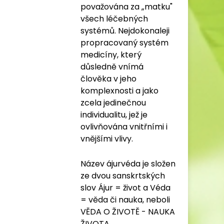
považována za „matku"
všech léčebných
systémů. Nejdokonaleji
propracovaný systém
medicíny, který
důsledně vnímá
člověka v jeho
komplexnosti a jako
zcela jedinečnou
individualitu, jež je
ovlivňována vnitřními i
vnějšími vlivy.
Název ájurvéda je složen
ze dvou sanskrtských
slov Ájur = život a Véda
= věda či nauka, neboli
VĚDA O ŽIVOTĚ - NAUKA
ŽIVOTA.