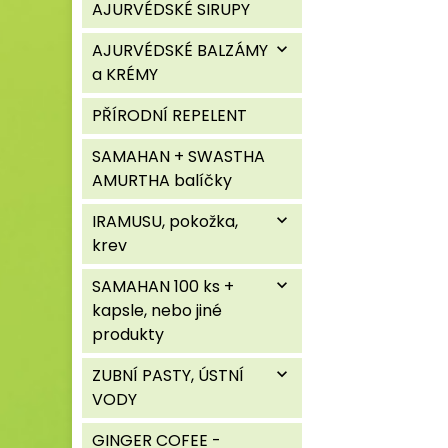
AJURVÉDSKÉ SIRUPY
AJURVÉDSKÉ BALZÁMY
expand_more
a KRÉMY
PŘÍRODNÍ REPELENT
SAMAHAN + SWASTHA
AMURTHA balíčky
IRAMUSU, pokožka,
expand_more
krev
SAMAHAN 100 ks +
expand_more
kapsle, nebo jiné
produkty
ZUBNÍ PASTY, ÚSTNÍ
expand_more
VODY
GINGER COFEE -