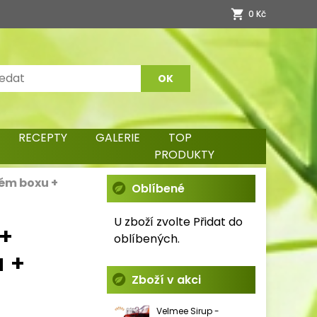
0 Kč
RECEPTY
GALERIE
TOP
PRODUKTY
ém boxu +
Oblíbené
U zboží zvolte Přidat do
 +
oblíbených.
 +
Zboží v akci
Velmee Sirup -